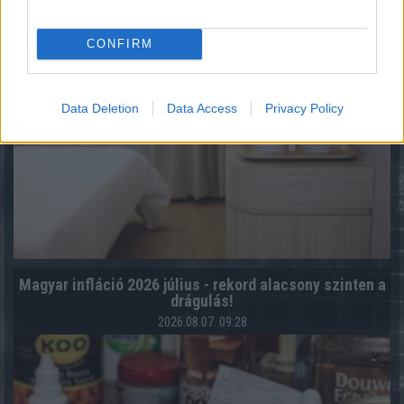
CONFIRM
Data Deletion
Data Access
Privacy Policy
Magyar infláció 2026 július - rekord alacsony szinten a
drágulás!
2026.08.07. 09:28