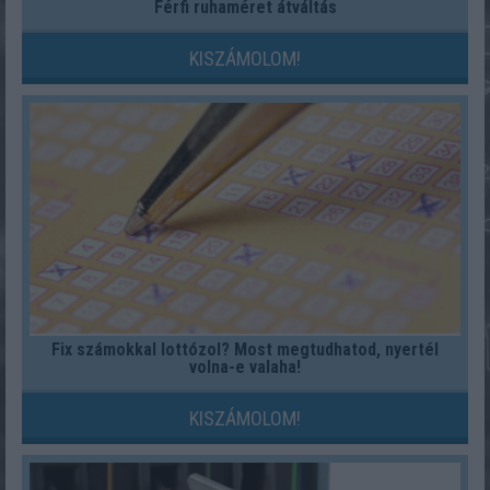
Férfi ruhaméret átváltás
KISZÁMOLOM!
Fix számokkal lottózol? Most megtudhatod, nyertél
volna-e valaha!
KISZÁMOLOM!