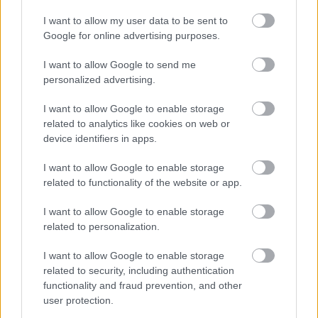
1 éves műszaki vizsga: ezért szigorúbb a taxisok,
I want to allow my user data to be sent to
mentők és személyszállító járművek ellenőrzése
Google for online advertising purposes.
2026.08.07. 13:12
I want to allow Google to send me
personalized advertising.
I want to allow Google to enable storage
related to analytics like cookies on web or
device identifiers in apps.
I want to allow Google to enable storage
related to functionality of the website or app.
I want to allow Google to enable storage
related to personalization.
I want to allow Google to enable storage
Fenntarthatóbb nyaralás külföldön: hét egyszerű
related to security, including authentication
szokás, amellyel a magyar utazók csökkenthetik
functionality and fraud prevention, and other
környezeti lábnyomukat
user protection.
2026.08.07. 12:48