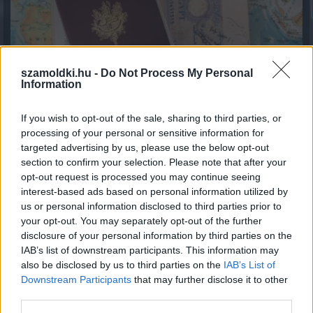
szamoldki.hu -
Do Not Process My Personal
Information
If you wish to opt-out of the sale, sharing to third parties, or
processing of your personal or sensitive information for
Közös megegyezés és végkielégítés: mikor jár pénz a
targeted advertising by us, please use the below opt-out
munkavállalónak?
section to confirm your selection. Please note that after your
2026.08.07. 14:54
opt-out request is processed you may continue seeing
interest-based ads based on personal information utilized by
us or personal information disclosed to third parties prior to
your opt-out. You may separately opt-out of the further
disclosure of your personal information by third parties on the
IAB’s list of downstream participants. This information may
also be disclosed by us to third parties on the
IAB’s List of
Downstream Participants
that may further disclose it to other
third parties.