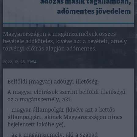
adózás másik tagállamban,
adómentes jövedelem
Magyarországon a magánszemélyek összes
bevétele adóköteles, kivéve azt a bevételt, amely
törvényi előírás alapján adómentes.
2022. 12. 25. 21:54
Belföldi (magyar) adóügyi illetőség:
A magyar előírások szerint belföldi illetőségű
az a magánszemély, aki:
- magyar állampolgár (kivéve azt a kettős
állampolgárt, akinek Magyarországon nincs
bejelentett lakóhelye),
- az a magánszemély, aki a szabad