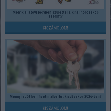
Melyik állatövi jegyben születtél a kínai horoszkóp
szerint?
KISZÁMOLOM!
Mennyi adót kell fizetni albérlet kiadásakor 2026-ban?
KISZÁMOLOM!