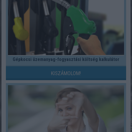
Gépkocsi üzemanyag-fogyasztási költség kalkulátor
KISZÁMOLOM!