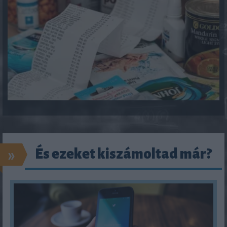
»
És ezeket kiszámoltad már?