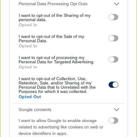
Please note that this website/app uses one or more Google
Personal Data Processing Opt Outs
services and may gather and store information including but
not limited to your visit or usage behaviour. You may click to
I want to opt-out of the Sharing of my
personal data.
grant or deny consent to Google and its third-party tags to
Opted In
use your data for below specified purposes in below Google
7 módszer, ahogy a háztartások csökkenteni tudják a
consent section.
I want to opt-out of the Sale of my
villamos energia fogyasztásukat
Personal Data.
Opted In
2026.08.07. 13:25
I want to opt-out of processing my
Personal Data for Targeted Advertising.
Opted In
I want to opt-out of Collection, Use,
Retention, Sale, and/or Sharing of my
Personal Data that Is Unrelated with the
Purposes for which it was collected.
Opted Out
Google consents
I want to allow Google to enable storage
related to advertising like cookies on web or
device identifiers in apps.