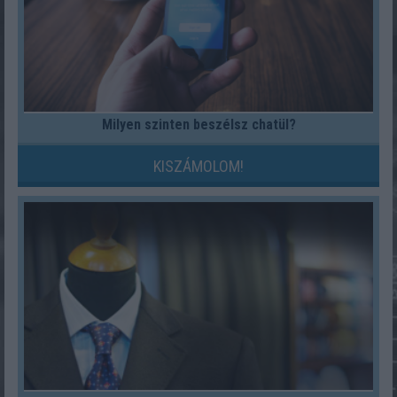
Milyen szinten beszélsz chatül?
KISZÁMOLOM!