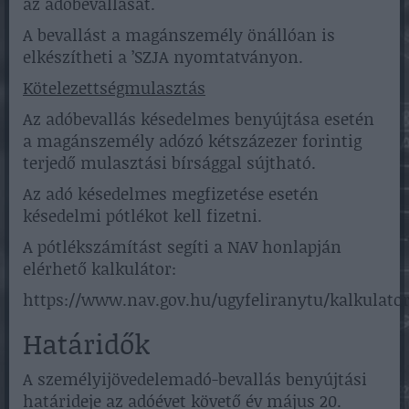
az adóbevallását.
A bevallást a magánszemély önállóan is
elkészítheti a ’SZJA nyomtatványon.
Kötelezettségmulasztás
Az adóbevallás késedelmes benyújtása esetén
a magánszemély adózó kétszázezer forintig
terjedő mulasztási bírsággal sújtható.
Az adó késedelmes megfizetése esetén
késedelmi pótlékot kell fizetni.
A pótlékszámítást segíti a NAV honlapján
elérhető kalkulátor:
https://www.nav.gov.hu/ugyfeliranytu/kalkulato
Határidők
A személyijövedelemadó-bevallás benyújtási
határideje az adóévet követő év május 20.