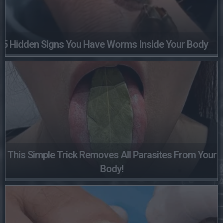
5 Hidden Signs You Have Worms Inside Your Body
This Simple Trick Removes All Parasites From Your
Body!