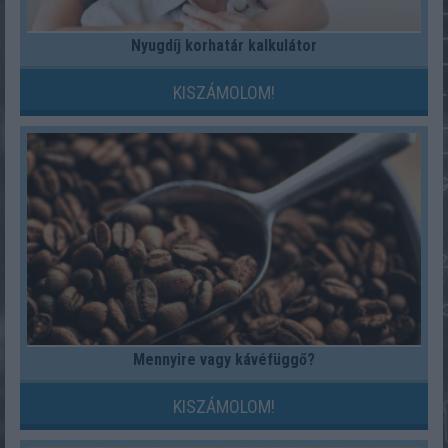
Nyugdíj korhatár kalkulátor
KISZÁMOLOM!
Mennyire vagy kávéfüggő?
KISZÁMOLOM!