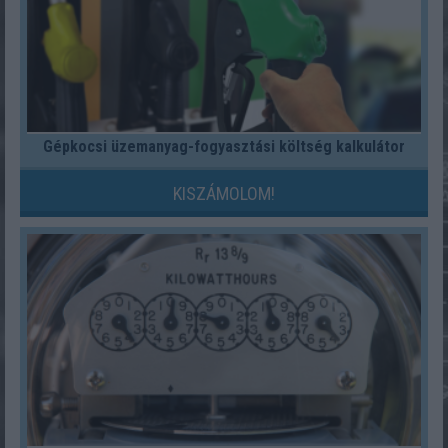
Gépkocsi üzemanyag-fogyasztási költség kalkulátor
KISZÁMOLOM!