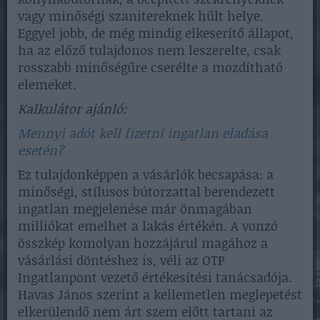
vagy minőségi szanitereknek hűlt helye.
Eggyel jobb, de még mindig elkeserítő állapot,
ha az előző tulajdonos nem leszerelte, csak
rosszabb minőségűre cserélte a mozdítható
elemeket.
Kalkulátor ajánló:
Mennyi adót kell fizetni ingatlan eladása
esetén?
Ez tulajdonképpen a vásárlók becsapása: a
minőségi, stílusos bútorzattal berendezett
ingatlan megjelenése már önmagában
milliókat emelhet a lakás értékén. A vonzó
összkép komolyan hozzájárul magához a
vásárlási döntéshez is, véli az OTP
Ingatlanpont vezető értékesítési tanácsadója.
Havas János szerint a kellemetlen meglepetést
elkerülendő nem árt szem előtt tartani az