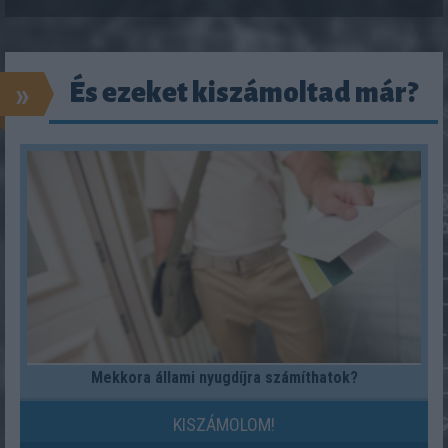
»
És ezeket kiszámoltad már?
Mekkora állami nyugdíjra számíthatok?
KISZÁMOLOM!