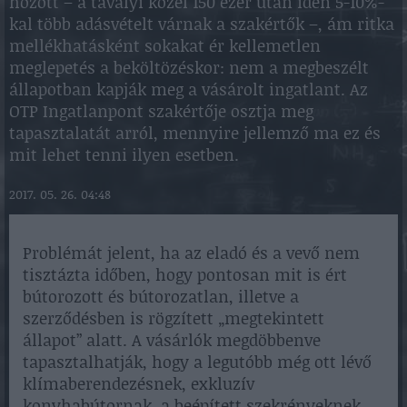
hozott – a tavalyi közel 150 ezer után idén 5-10%-
kal több adásvételt várnak a szakértők –, ám ritka
mellékhatásként sokakat ér kellemetlen
meglepetés a beköltözéskor: nem a megbeszélt
állapotban kapják meg a vásárolt ingatlant. Az
OTP Ingatlanpont szakértője osztja meg
tapasztalatát arról, mennyire jellemző ma ez és
mit lehet tenni ilyen esetben.
2017. 05. 26. 04:48
Problémát jelent, ha az eladó és a vevő nem
tisztázta időben, hogy pontosan mit is ért
bútorozott és bútorozatlan, illetve a
szerződésben is rögzített „megtekintett
állapot” alatt. A vásárlók megdöbbenve
tapasztalhatják, hogy a legutóbb még ott lévő
klímaberendezésnek, exkluzív
konyhabútornak, a beépített szekrényeknek