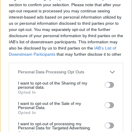
section to confirm your selection. Please note that after your
opt-out request is processed you may continue seeing
interest-based ads based on personal information utilized by
us or personal information disclosed to third parties prior to
your opt-out. You may separately opt-out of the further
disclosure of your personal information by third parties on the
IAB’s list of downstream participants. This information may
also be disclosed by us to third parties on the
IAB’s List of
Downstream Participants
that may further disclose it to other
third parties.
Fenntarthatóbb nyaralás külföldön: hét egyszerű
Please note that this website/app uses one or more Google
szokás, amellyel a magyar utazók csökkenthetik
Personal Data Processing Opt Outs
környezeti lábnyomukat
services and may gather and store information including but
not limited to your visit or usage behaviour. You may click to
I want to opt-out of the Sharing of my
2026.08.07. 12:48
personal data.
grant or deny consent to Google and its third-party tags to
Opted In
use your data for below specified purposes in below Google
consent section.
I want to opt-out of the Sale of my
Personal Data.
Opted In
I want to opt-out of processing my
Personal Data for Targeted Advertising.