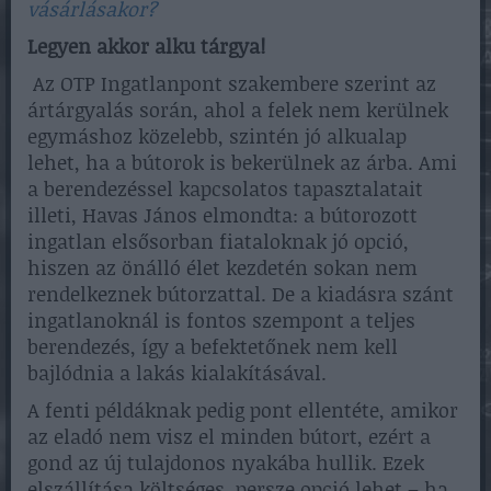
vásárlásakor?
Legyen akkor alku tárgya!
Az OTP Ingatlanpont szakembere szerint az
ártárgyalás során, ahol a felek nem kerülnek
egymáshoz közelebb, szintén jó alkualap
lehet, ha a bútorok is bekerülnek az árba. Ami
a berendezéssel kapcsolatos tapasztalatait
illeti, Havas János elmondta: a bútorozott
ingatlan elsősorban fiataloknak jó opció,
hiszen az önálló élet kezdetén sokan nem
rendelkeznek bútorzattal. De a kiadásra szánt
ingatlanoknál is fontos szempont a teljes
berendezés, így a befektetőnek nem kell
bajlódnia a lakás kialakításával.
A fenti példáknak pedig pont ellentéte, amikor
az eladó nem visz el minden bútort, ezért a
gond az új tulajdonos nyakába hullik. Ezek
elszállítása költséges, persze opció lehet – ha