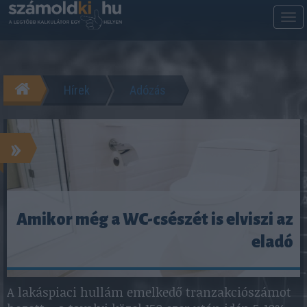
M
m
Hírek
Adózás
»
Amikor még a WC-csészét is elviszi az
eladó
A lakáspiaci hullám emelkedő tranzakciószámot