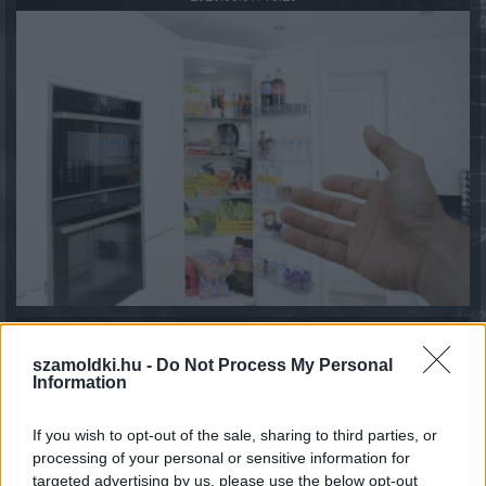
1 éves műszaki vizsga: ezért szigorúbb a taxisok,
mentők és személyszállító járművek ellenőrzése
szamoldki.hu -
Do Not Process My Personal
Information
2026.08.07. 13:12
If you wish to opt-out of the sale, sharing to third parties, or
processing of your personal or sensitive information for
targeted advertising by us, please use the below opt-out