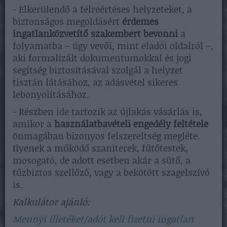
- Elkerülendő a félreértéses helyzeteket, a
biztonságos megoldásért
érdemes
ingatlanközvetítő szakembert bevonni
a
folyamatba – úgy vevői, mint eladói oldalról –,
aki formalizált dokumentumokkal és jogi
segítség biztosításával szolgál a helyzet
tisztán látásához, az adásvétel sikeres
lebonyolításához.
- Részben ide tartozik az újlakás vásárlás is,
amikor a
használatbavételi engedély feltétele
önmagában bizonyos felszereltség megléte.
Ilyenek a működő szaniterek, fűtőtestek,
mosogató, de adott esetben akár a sütő, a
tűzbiztos szellőző, vagy a bekötött szagelszívó
is.
Kalkulátor ajánló:
Mennyi illetéket/adót kell fizetni ingatlan