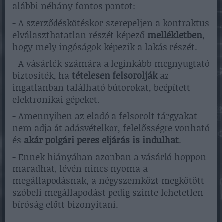
alábbi néhány fontos pontot:
- A szerződéskötéskor szerepeljen a kontraktus
elválaszthatatlan részét képező
mellékletben
,
hogy mely ingóságok képezik a lakás részét.
- A vásárlók számára a leginkább megnyugtató
biztosíték, ha
tételesen felsorolják
az
ingatlanban található bútorokat, beépített
elektronikai gépeket.
- Amennyiben az eladó a felsorolt tárgyakat
nem adja át adásvételkor, felelősségre vonható
és
akár polgári peres eljárás is indulhat
.
- Ennek hiányában azonban a vásárló hoppon
maradhat, lévén nincs nyoma a
megállapodásnak, a négyszemközt megkötött
szóbeli megállapodást pedig szinte lehetetlen
bíróság előtt bizonyítani.