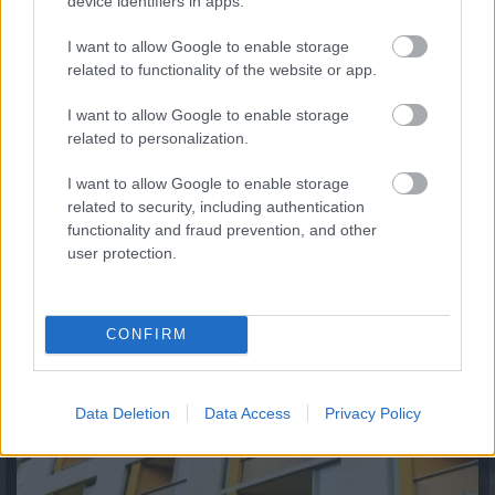
device identifiers in apps.
I want to allow Google to enable storage
related to functionality of the website or app.
I want to allow Google to enable storage
related to personalization.
Húsz lakóközösség nyert milliókat – panelok és
I want to allow Google to enable storage
téglaépületek is megújulnak országszerte
related to security, including authentication
2026.08.06. 13:00
functionality and fraud prevention, and other
user protection.
CONFIRM
Data Deletion
Data Access
Privacy Policy