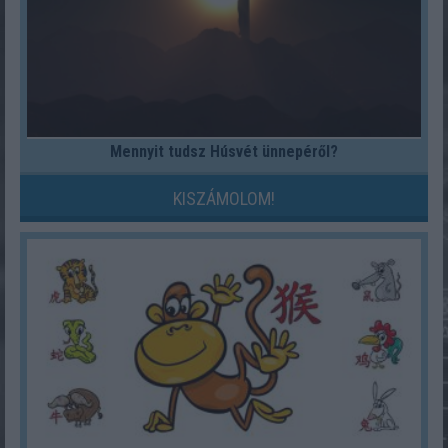
Mennyit tudsz Húsvét ünnepéről?
KISZÁMOLOM!