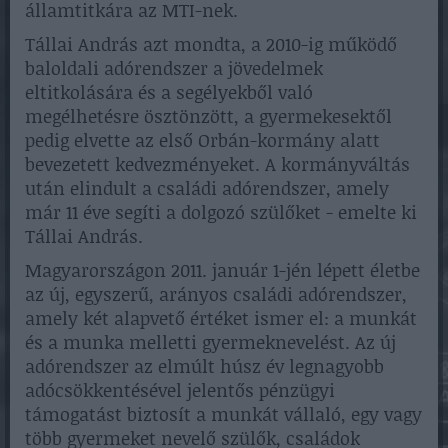
államtitkára az MTI-nek.
Tállai András azt mondta, a 2010-ig működő
baloldali adórendszer a jövedelmek
eltitkolására és a segélyekből való
megélhetésre ösztönzött, a gyermekesektől
pedig elvette az első Orbán-kormány alatt
bevezetett kedvezményeket. A kormányváltás
után elindult a családi adórendszer, amely
már 11 éve segíti a dolgozó szülőket - emelte ki
Tállai András.
Magyarországon 2011. január 1-jén lépett életbe
az új, egyszerű, arányos családi adórendszer,
amely két alapvető értéket ismer el: a munkát
és a munka melletti gyermeknevelést. Az új
adórendszer az elmúlt húsz év legnagyobb
adócsökkentésével jelentős pénzügyi
támogatást biztosít a munkát vállaló, egy vagy
több gyermeket nevelő szülők, családok