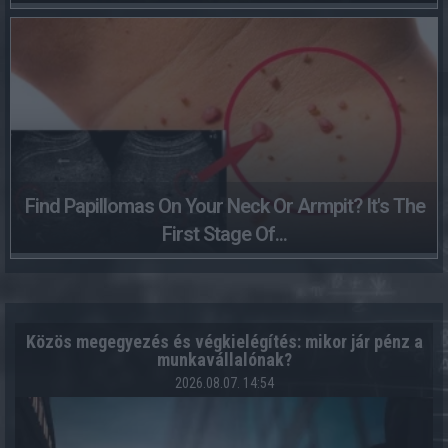
Find Papillomas On Your Neck Or Armpit? It's The
First Stage Of...
Közös megegyezés és végkielégítés: mikor jár pénz a
munkavállalónak?
2026.08.07. 14:54