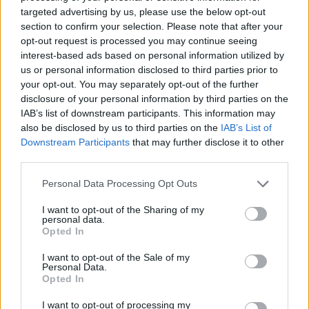
Magyar infláció 2026 július - rekord alacsony szinten a
targeted advertising by us, please use the below opt-out
drágulás!
section to confirm your selection. Please note that after your
2026.08.07. 09:28
opt-out request is processed you may continue seeing
interest-based ads based on personal information utilized by
us or personal information disclosed to third parties prior to
your opt-out. You may separately opt-out of the further
disclosure of your personal information by third parties on the
IAB’s list of downstream participants. This information may
also be disclosed by us to third parties on the
IAB’s List of
Downstream Participants
that may further disclose it to other
third parties.
Please note that this website/app uses one or more Google
Personal Data Processing Opt Outs
services and may gather and store information including but
not limited to your visit or usage behaviour. You may click to
I want to opt-out of the Sharing of my
personal data.
grant or deny consent to Google and its third-party tags to
Opted In
use your data for below specified purposes in below Google
A hazai vegyipar 200 MW-al csökkentette
consent section.
I want to opt-out of the Sale of my
energiafelhasználását
Personal Data.
2026.08.06. 13:32
Opted In
I want to opt-out of processing my