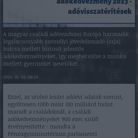
adókedvezmény 2023 -
adóvisszatérítések
A magyar családi adórendszer Európa harmadik
legalacsonyabb személyi jövedelemadó (szja)
kulcsa mellett biztosít jelentős
adókedvezményeket, így megbecsülve a munka
mellett gyermeket nevelőket.
2023. 01. 02. 08:23
Ezzel, az utolsó lezárt adóévi adatok szerint,
együttesen több mint 310 milliárd forint
maradt a családoknál, a családi
adókedvezményeket 900 ezer szülő
érvényesítette - mondta a
Pénzügyminisztérium parlamenti