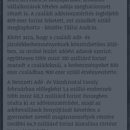
vállalkozások tételes adója meghatározott
részét is. A családi adóvisszatérítés legfeljebb
809 ezer forint lehetett, ezt mindkét szülő
megkaphatta - közölte Tállai András.
Kitért arra, hogy a családi adó- és
járulékkedvezményeknek köszönhetően 2021-
ben, az utolsó lezárt adóévi adatok szerint,
együttesen több mint 310 milliárd forint
maradt a családoknál, a kedvezményeket 830
ezer családban 900 ezer szülő érvényesítette.
A Nemzeti Adó- és Vámhivatal tavaly
februárban előlegként 1,4 millió embernek
több mint 611,3 milliárd forint összegben
utalta ki az adóvisszatérítést, majd az
adóbevallások benyújtását követően a
gyermeket nevelő magánszemélyek részére
további 64,9 milliárd forint kiutalása történt