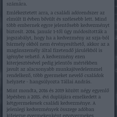
számára.
Emlékeztetett arra, a családi adórendszer az
elmúlt 11 évben bővült és szélesebb lett. Mind
több embernek egyre jelentősebb kedvezményt
biztosít. 2014. január 1-től úgy módosították a
jogszabályt, hogy ha a kedvezmény az szja-ból
bármely okból nem érvényesíthető, akkor az a
magánszemély által fizetendő járulékból is
igénybe vehető. A kedvezmény ezen
kiterjesztésével pedig jelentős mértékben
javult az alacsonyabb munkajövedelemmel
rendelkező, több gyermeket nevelő családok
helyzete - hangsúlyozta Tállai András.
Mint mondta, 2016 és 2019 között négy egyenlő
lépésben a 2015. évi duplájára emelkedett a
kétgyermekesek családi kedvezménye. A
jelenlegi kedvezmények összege adóban
kifejezve gyermekenként egygyermekes