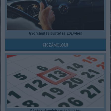
Gyorshajtás büntetés 2024-ben
KISZÁMOLOM!
Péntek tizenhárom kalkulátor