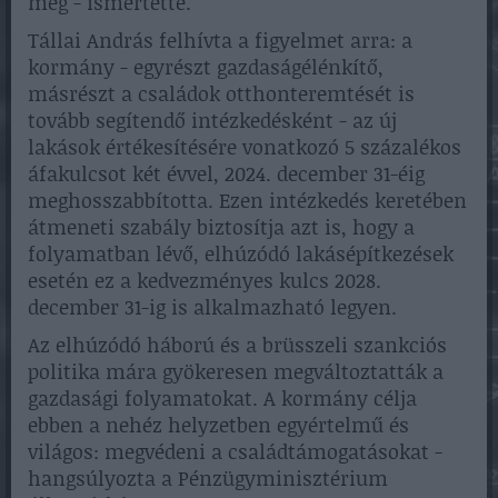
meg - ismertette.
Tállai András felhívta a figyelmet arra: a
kormány - egyrészt gazdaságélénkítő,
másrészt a családok otthonteremtését is
tovább segítendő intézkedésként - az új
lakások értékesítésére vonatkozó 5 százalékos
áfakulcsot két évvel, 2024. december 31-éig
meghosszabbította. Ezen intézkedés keretében
átmeneti szabály biztosítja azt is, hogy a
folyamatban lévő, elhúzódó lakásépítkezések
esetén ez a kedvezményes kulcs 2028.
december 31-ig is alkalmazható legyen.
Az elhúzódó háború és a brüsszeli szankciós
politika mára gyökeresen megváltoztatták a
gazdasági folyamatokat. A kormány célja
ebben a nehéz helyzetben egyértelmű és
világos: megvédeni a családtámogatásokat -
hangsúlyozta a Pénzügyminisztérium