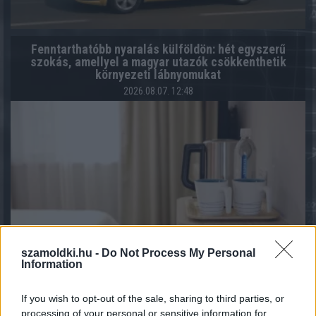
Fenntarthatóbb nyaralás külföldön: hét egyszerű
szokás, amellyel a magyar utazók csökkenthetik
környezeti lábnyomukat
2026.08.07. 12:48
szamoldki.hu -
Do Not Process My Personal
Information
If you wish to opt-out of the sale, sharing to third parties, or
processing of your personal or sensitive information for