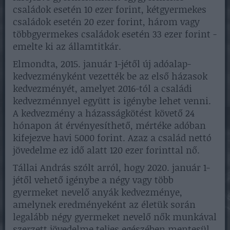
családok esetén 10 ezer forint, kétgyermekes
családok esetén 20 ezer forint, három vagy
többgyermekes családok esetén 33 ezer forint -
emelte ki az államtitkár.
Elmondta, 2015. január 1-jétől új adóalap-
kedvezményként vezették be az első házasok
kedvezményét, amelyet 2016-tól a családi
kedvezménnyel együtt is igénybe lehet venni.
A kedvezmény a házasságkötést követő 24
hónapon át érvényesíthető, mértéke adóban
kifejezve havi 5000 forint. Azaz a család nettó
jövedelme ez idő alatt 120 ezer forinttal nő.
Tállai András szólt arról, hogy 2020. január 1-
jétől vehető igénybe a négy vagy több
gyermeket nevelő anyák kedvezménye,
amelynek eredményeként az életük során
legalább négy gyermeket nevelő nők munkával
szerzett jövedelme teljes egészében mentesül