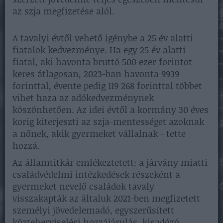
az szja megfizetése alól.
A tavalyi évtől vehető igénybe a 25 év alatti
fiatalok kedvezménye. Ha egy 25 év alatti
fiatal, aki havonta bruttó 500 ezer forintot
keres átlagosan, 2023-ban havonta 9939
forinttal, évente pedig 119 268 forinttal többet
vihet haza az adókedvezménynek
köszönhetően. Az idei évtől a kormány 30 éves
korig kiterjeszti az szja-mentességet azoknak
a nőnek, akik gyermeket vállalnak - tette
hozzá.
Az államtitkár emlékeztetett: a járvány miatti
családvédelmi intézkedések részeként a
gyermeket nevelő családok tavaly
visszakapták az általuk 2021-ben megfizetett
személyi jövedelemadó, egyszerűsített
közteherviselési hozzájárulás, kisadózó