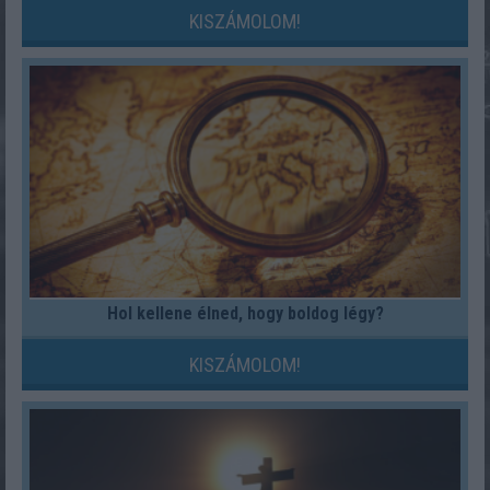
KISZÁMOLOM!
Hol kellene élned, hogy boldog légy?
KISZÁMOLOM!