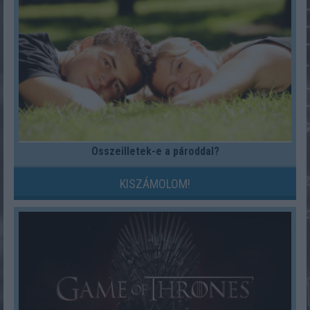
Összeilletek-e a pároddal?
KISZÁMOLOM!