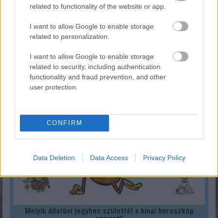
related to functionality of the website or app.
I want to allow Google to enable storage
related to personalization.
I want to allow Google to enable storage
Mennyi adót kell fizetni albérlet kiadásakor 2026-ban?
related to security, including authentication
functionality and fraud prevention, and other
KISZÁMOLOM!
user protection.
CONFIRM
Data Deletion
Data Access
Privacy Policy
Melyik állatövi jegyben születtél a kínai horoszkóp