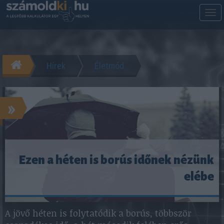
M
m
Hírek
Életmód
»
Ezen a héten is borús időnek nézünk
elébe
A jövő héten is folytatódik a borús, többször