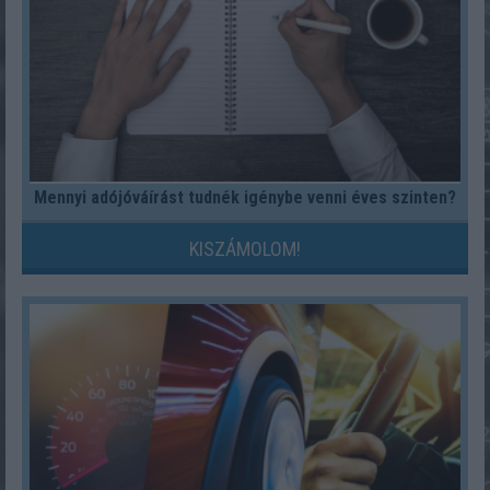
Mennyi adójóváírást tudnék igénybe venni éves szinten?
KISZÁMOLOM!