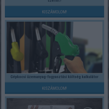
szerint?
KISZÁMOLOM!
Gépkocsi üzemanyag-fogyasztási költség kalkulátor
KISZÁMOLOM!