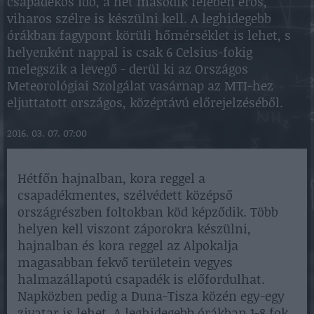
csapadékos idő, a hét második felében erős,
viharos szélre is készülni kell. A leghidegebb
órákban fagypont körüli hőmérséklet is lehet, s
helyenként nappal is csak 6 Celsius-fokig
melegszik a levegő - derül ki az Országos
Meteorológiai Szolgálat vasárnap az MTI-hez
eljuttatott országos, középtávú előrejelzéséből.
2016. 03. 07. 07:00
Hétfőn hajnalban, kora reggel a
csapadékmentes, szélvédett középső
országrészben foltokban köd képződik. Több
helyen kell viszont záporokra készülni,
hajnalban és kora reggel az Alpokalja
magasabban fekvő területein vegyes
halmazállapotú csapadék is előfordulhat.
Napközben pedig a Duna-Tisza közén egy-egy
zivatar is lehet. A leghidegebb órákban 1-8 fok