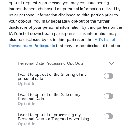
opt-out request is processed you may continue seeing
interest-based ads based on personal information utilized by
us or personal information disclosed to third parties prior to
your opt-out. You may separately opt-out of the further
»
És ezeket kiszámoltad már?
disclosure of your personal information by third parties on the
IAB’s list of downstream participants. This information may
also be disclosed by us to third parties on the
IAB’s List of
Downstream Participants
that may further disclose it to other
third parties.
Please note that this website/app uses one or more Google
Personal Data Processing Opt Outs
services and may gather and store information including but
not limited to your visit or usage behaviour. You may click to
I want to opt-out of the Sharing of my
personal data.
grant or deny consent to Google and its third-party tags to
Opted In
use your data for below specified purposes in below Google
consent section.
I want to opt-out of the Sale of my
Personal Data.
Opted In
Segítség! Okostelefon-függő vagyok?
I want to opt-out of processing my
Personal Data for Targeted Advertising.
KISZÁMOLOM!
Opted In