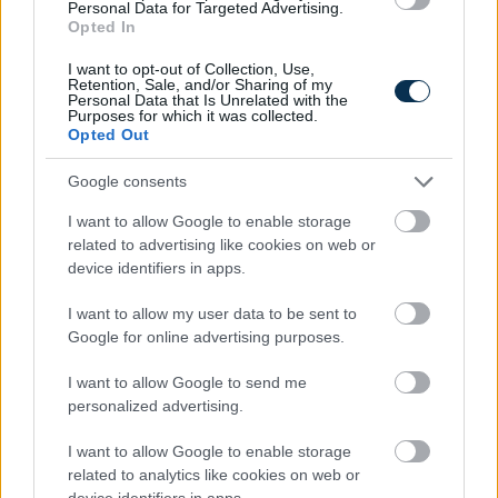
Personal Data for Targeted Advertising.
Opted In
I want to opt-out of Collection, Use,
Retention, Sale, and/or Sharing of my
Personal Data that Is Unrelated with the
Purposes for which it was collected.
Opted Out
Google consents
I want to allow Google to enable storage
Fenntarthatóbb nyaralás külföldön: hét egyszerű
related to advertising like cookies on web or
szokás, amellyel a magyar utazók csökkenthetik
device identifiers in apps.
környezeti lábnyomukat
2026.08.07. 12:48
I want to allow my user data to be sent to
Google for online advertising purposes.
I want to allow Google to send me
personalized advertising.
I want to allow Google to enable storage
related to analytics like cookies on web or
device identifiers in apps.