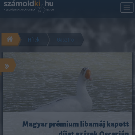
M
m
Hírek
Gasztro
»
Magyar prémium libamáj kapott
díjat az ízek Oscarján