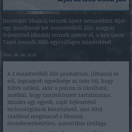
Innovatív libamáj termék nyert nemzetközi díjat:
egy mindössze két összetevőből álló, magyar
fejlesztésű libamáj termék nyerte el, a brit Great
Taste Awards 2025 egycsillagos minősítését.
2025. 08. 06. 12:53
A 2 összetevőből álló produktum: (libamáj és
só), legnagyob egyedisége az ízén túl, hogy
hűtés nélkül, akár a polcon is tárolható,
anélkül, hogy tartósítószert tartalmazna.
Mindez egy egyedi, saját fejlesztésű
technológiának köszönhető, ami által
ráadásul megmarad a libamáj
összekeverhetetlen, autentikus ízvilága.