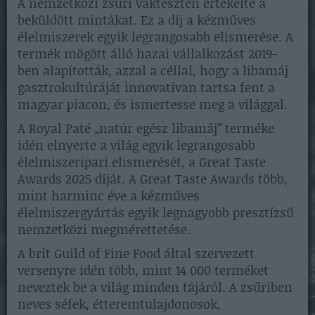
A nemzetközi zsűri vakteszten értékelte a
beküldött mintákat. Ez a díj a kézműves
élelmiszerek egyik legrangosabb elismerése. A
termék mögött álló hazai vállalkozást 2019-
ben alapították, azzal a céllal, hogy a libamáj
gasztrokultúráját innovatívan tartsa fent a
magyar piacon, és ismertesse meg a világgal.
A Royal Paté „natúr egész libamáj” terméke
idén elnyerte a világ egyik legrangosabb
élelmiszeripari elismerését, a Great Taste
Awards 2025 díját. A Great Taste Awards több,
mint harminc éve a kézműves
élelmiszergyártás egyik legnagyobb presztízsű
nemzetközi megmérettetése.
A brit Guild of Fine Food által szervezett
versenyre idén több, mint 14 000 terméket
neveztek be a világ minden tájáról. A zsűriben
neves séfek, étteremtulajdonosok,