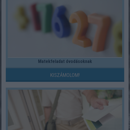
Matekfeladat óvodásoknak
KISZÁMOLOM!