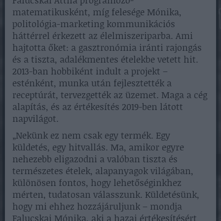
matematikusként, míg felesége Mónika,
politológia-marketing kommunikációs
háttérrel érkezett az élelmiszeriparba. Ami
hajtotta őket: a gasztronómia iránti rajongás
és a tiszta, adalékmentes ételekbe vetett hit.
2013-ban hobbiként indult a projekt –
esténként, munka után fejlesztették a
receptúrát, tervezgették az üzemet. Maga a cég
alapítás, és az értékesítés 2019-ben látott
napvilágot.
„Nekünk ez nem csak egy termék. Egy
küldetés, egy hitvallás. Ma, amikor egyre
nehezebb eligazodni a valóban tiszta és
természetes ételek, alapanyagok világában,
különösen fontos, hogy lehetőséginkhez
mérten, tudatosan válasszunk. Küldetésünk,
hogy mi ehhez hozzájáruljunk – mondja
Falucskai Mónika, aki a hazai értékesítésért