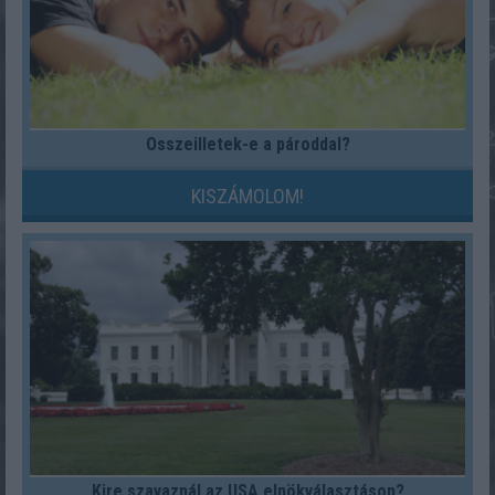
Összeilletek-e a pároddal?
KISZÁMOLOM!
Kire szavaznál az USA elnökválasztáson?