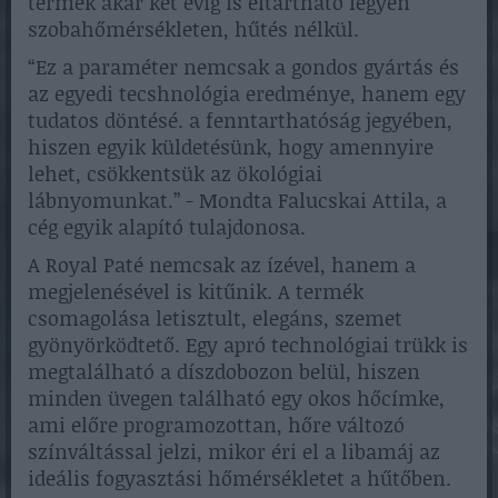
termék akár két évig is eltartható legyen
szobahőmérsékleten, hűtés nélkül.
“Ez a paraméter nemcsak a gondos gyártás és
az egyedi tecshnológia eredménye, hanem egy
tudatos döntésé. a fenntarthatóság jegyében,
hiszen egyik küldetésünk, hogy amennyire
lehet, csökkentsük az ökológiai
lábnyomunkat.” - Mondta Falucskai Attila, a
cég egyik alapító tulajdonosa.
A Royal Paté nemcsak az ízével, hanem a
megjelenésével is kitűnik. A termék
csomagolása letisztult, elegáns, szemet
gyönyörködtető. Egy apró technológiai trükk is
megtalálható a díszdobozon belül, hiszen
minden üvegen található egy okos hőcímke,
ami előre programozottan, hőre változó
színváltással jelzi, mikor éri el a libamáj az
ideális fogyasztási hőmérsékletet a hűtőben.