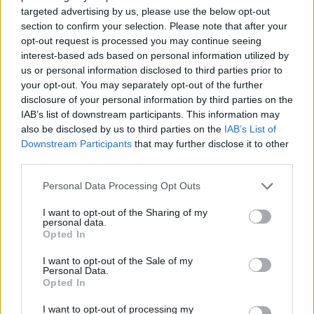
targeted advertising by us, please use the below opt-out
section to confirm your selection. Please note that after your
opt-out request is processed you may continue seeing
interest-based ads based on personal information utilized by
us or personal information disclosed to third parties prior to
your opt-out. You may separately opt-out of the further
disclosure of your personal information by third parties on the
IAB’s list of downstream participants. This information may
also be disclosed by us to third parties on the
IAB’s List of
Downstream Participants
that may further disclose it to other
third parties.
Please note that this website/app uses one or more Google
Personal Data Processing Opt Outs
services and may gather and store information including but
1 éves műszaki vizsga: ezért szigorúbb a taxisok,
not limited to your visit or usage behaviour. You may click to
I want to opt-out of the Sharing of my
mentők és személyszállító járművek ellenőrzése
personal data.
grant or deny consent to Google and its third-party tags to
Opted In
2026.08.07. 13:12
use your data for below specified purposes in below Google
consent section.
I want to opt-out of the Sale of my
Personal Data.
Opted In
I want to opt-out of processing my