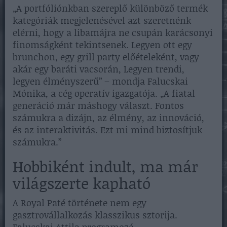
„A portfóliónkban szereplő különböző termék
kategóriák megjelenésével azt szeretnénk
elérni, hogy a libamájra ne csupán karácsonyi
finomságként tekintsenek. Legyen ott egy
brunchon, egy grill party előételeként, vagy
akár egy baráti vacsorán, Legyen trendi,
legyen élményszerű” – mondja Falucskai
Mónika, a cég operatív igazgatója. „A fiatal
generáció már máshogy választ. Fontos
számukra a dizájn, az élmény, az innováció,
és az interaktivitás. Ezt mi mind biztosítjuk
számukra.”
Hobbiként indult, ma már
világszerte kapható
A Royal Paté története nem egy
gasztrovállalkozás klasszikus sztorija.
Falucskai Attila programozó-