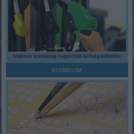
Gépkocsi üzemanyag-fogyasztási költség kalkulátor
KISZÁMOLOM!