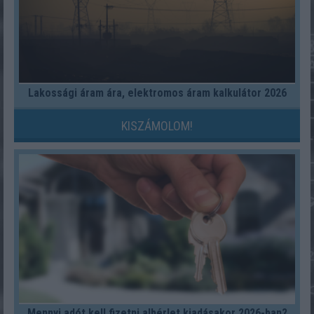
Lakossági áram ára, elektromos áram kalkulátor 2026
KISZÁMOLOM!
Mennyi adót kell fizetni albérlet kiadásakor 2026-ban?