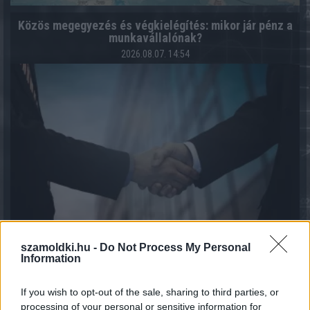
Közös megegyezés és végkielégítés: mikor jár pénz a
munkavállalónak?
2026.08.07. 14:54
szamoldki.hu -
Do Not Process My Personal
Information
7 módszer, ahogy a háztartások csökkenteni tudják a
villamos energia fogyasztásukat
If you wish to opt-out of the sale, sharing to third parties, or
2026.08.07. 13:25
processing of your personal or sensitive information for