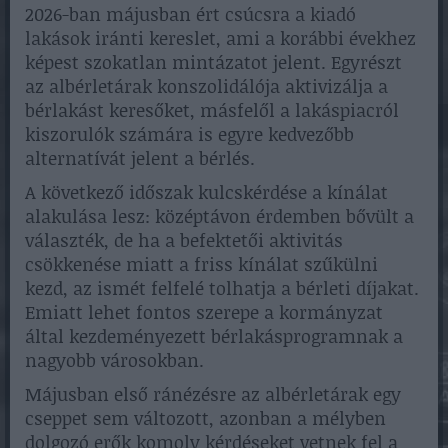
2026-ban májusban ért csúcsra a kiadó
lakások iránti kereslet, ami a korábbi évekhez
képest szokatlan mintázatot jelent. Egyrészt
az albérletárak konszolidálója aktivizálja a
bérlakást keresőket, másfelől a lakáspiacról
kiszorulók számára is egyre kedvezőbb
alternatívát jelent a bérlés.
A következő időszak kulcskérdése a kínálat
alakulása lesz: középtávon érdemben bővült a
választék, de ha a befektetői aktivitás
csökkenése miatt a friss kínálat szűkülni
kezd, az ismét felfelé tolhatja a bérleti díjakat.
Emiatt lehet fontos szerepe a kormányzat
által kezdeményezett bérlakásprogramnak a
nagyobb városokban.
Májusban első ránézésre az albérletárak egy
cseppet sem változott, azonban a mélyben
dolgozó erők komoly kérdéseket vetnek fel a