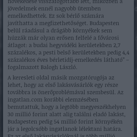
növekedése visszafogottabb lett, miközben a
jövedelmek ennél nagyobb ütemben
emelkedhettek. Ez sok bérlő számára
javíthatta a megfizethetőséget. Budapesten
belül ráadásul a drágább környékek sem
húzzák már olyan erősen felfelé a fővárosi
átlagot: a budai hegyvidéki kerületekben 2,7
százalékos, a pesti belső kerületekben pedig 4,4
százalékos éves bérletidíj-emelkedés látható” –
fogalmazott Balogh László.
A keresleti oldal másik mozgatórugója az
lehet, hogy az első lakásvásárlók egy része
továbbra is önerőproblémával szembesül. Az
ingatlan.com korábbi elemzésében
bemutattuk, hogy a legtöbb megyeszékhelyen
30 millió forint alatt alig találni eladó lakást,
Budapesten pedig 54 millió forint környékén
jár a legolcsóbb ingatlanok lélektani határa.
Ez az első lakásvásárlóknál is több millió