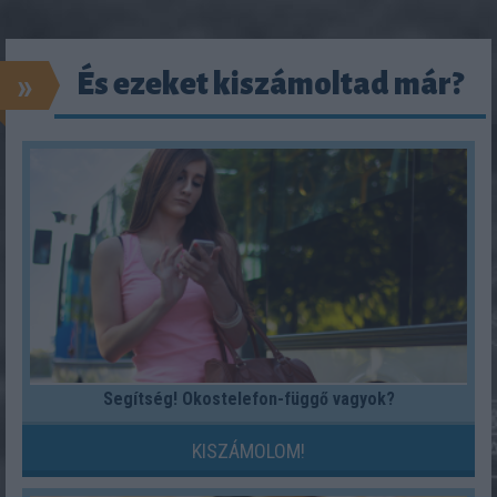
»
És ezeket kiszámoltad már?
Segítség! Okostelefon-függő vagyok?
KISZÁMOLOM!