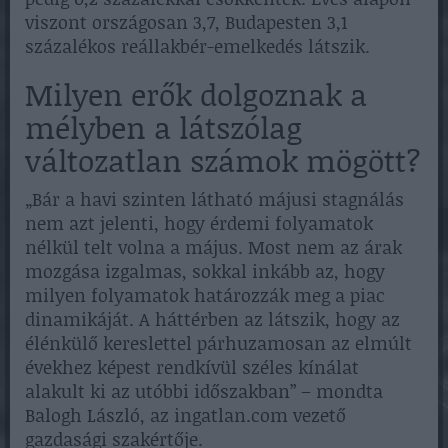
viszont országosan 3,7, Budapesten 3,1
százalékos reállakbér-emelkedés látszik.
Milyen erők dolgoznak a
mélyben a látszólag
változatlan számok mögött?
„Bár a havi szinten látható májusi stagnálás
nem azt jelenti, hogy érdemi folyamatok
nélkül telt volna a május. Most nem az árak
mozgása izgalmas, sokkal inkább az, hogy
milyen folyamatok határozzák meg a piac
dinamikáját. A háttérben az látszik, hogy az
élénkülő kereslettel párhuzamosan az elmúlt
évekhez képest rendkívül széles kínálat
alakult ki az utóbbi időszakban” – mondta
Balogh László, az ingatlan.com vezető
gazdasági szakértője.