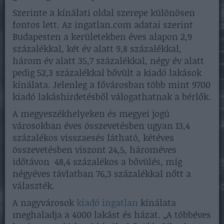
Szerinte a kínálati oldal szerepe különösen
fontos lett. Az ingatlan.com adatai szerint
Budapesten a kerületekben éves alapon 2,9
százalékkal, két év alatt 9,8 százalékkal,
három év alatt 35,7 százalékkal, négy év alatt
pedig 52,3 százalékkal bővült a kiadó lakások
kínálata. Jelenleg a fővárosban több mint 9700
kiadó lakáshirdetésből válogathatnak a bérlők.
A megyeszékhelyeken és megyei jogú
városokban éves összevetésben ugyan 13,4
százalékos visszaesés látható, kétéves
összevetésben viszont 24,5, hároméves
időtávon 48,4 százalékos a bővülés, míg
négyéves távlatban 76,3 százalékkal nőtt a
választék.
A nagyvárosok
kiadó ingatlan
kínálata
meghaladja a 4000 lakást és házat. „A többéves