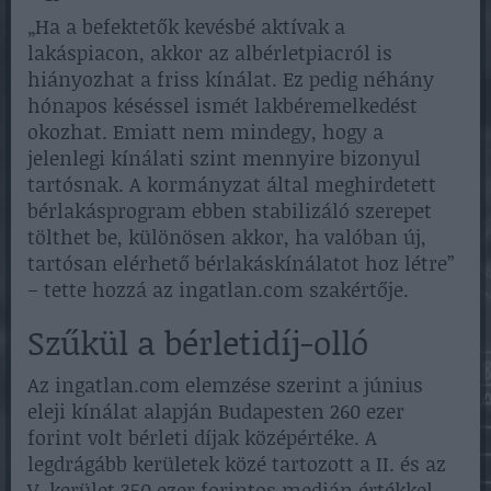
„Ha a befektetők kevésbé aktívak a
lakáspiacon, akkor az albérletpiacról is
hiányozhat a friss kínálat. Ez pedig néhány
hónapos késéssel ismét lakbéremelkedést
okozhat. Emiatt nem mindegy, hogy a
jelenlegi kínálati szint mennyire bizonyul
tartósnak. A kormányzat által meghirdetett
bérlakásprogram ebben stabilizáló szerepet
tölthet be, különösen akkor, ha valóban új,
tartósan elérhető bérlakáskínálatot hoz létre”
– tette hozzá az ingatlan.com szakértője.
Szűkül a bérletidíj-olló
Az ingatlan.com elemzése szerint a június
eleji kínálat alapján Budapesten 260 ezer
forint volt bérleti díjak középértéke. A
legdrágább kerületek közé tartozott a II. és az
V. kerület 350 ezer forintos medián értékkel,