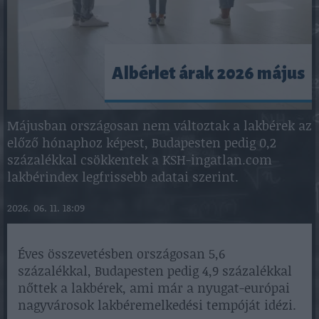
Albérlet árak 2026 május
Májusban országosan nem változtak a lakbérek az
előző hónaphoz képest, Budapesten pedig 0,2
százalékkal csökkentek a KSH-ingatlan.com
lakbérindex legfrissebb adatai szerint.
2026. 06. 11. 18:09
Éves összevetésben országosan 5,6
százalékkal, Budapesten pedig 4,9 százalékkal
nőttek a lakbérek, ami már a nyugat-európai
nagyvárosok lakbéremelkedési tempóját idézi.