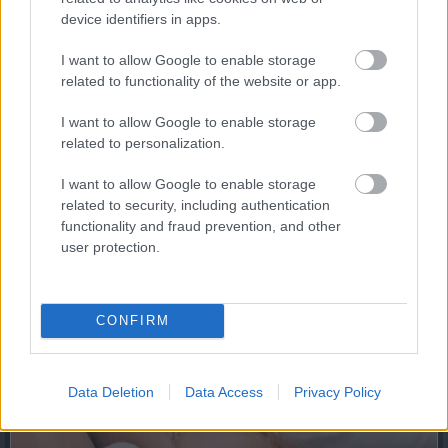
Find Papillomas On Your Neck Or Armpit? It's The
device identifiers in apps.
First Stage Of...
I want to allow Google to enable storage
related to functionality of the website or app.
I want to allow Google to enable storage
related to personalization.
I want to allow Google to enable storage
related to security, including authentication
functionality and fraud prevention, and other
user protection.
5 Hidden Signs You Have Worms Inside Your Body
CONFIRM
Data Deletion
Data Access
Privacy Policy