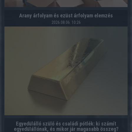
Arany árfolyam és ezüst árfolyam elemzés
2026.08.06. 10:26
Egyedülálló szülő és családi pótlék: ki számít
egyedülállónak, és mikor jár magasabb összeg?