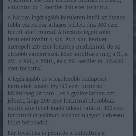
valamint az I. kerület 340 ezer forinttal.
A három legdrágább kerületen kívül az összes
többi városrész átlagos bérleti díja 300 ezer
forint alatt marad. A főváros legolcsóbb
kerületei között a XIX. és a XXI. kerület
szerepelt 210 ezer forintos mediánnal, de az
olcsóbb városrészek közé sorolható még a X., a
XV., a XVI., a XVIII., és a XX. kerület is, 215-220
ezer forinttal.
A legdrágább és a legolcsóbb budapesti
kerületek között így 140 ezer forintos
különbség látható. „Ez a gyakorlatban azt
jelenti, hogy 200 ezer forintnál olcsóbban
szinte alig lehet kiadó lakást találni, 300 ezer
forintnál drágábban viszont nagyon nehezen
lehet bérbeadni.
Bár továbbra is jelentős a különbség a