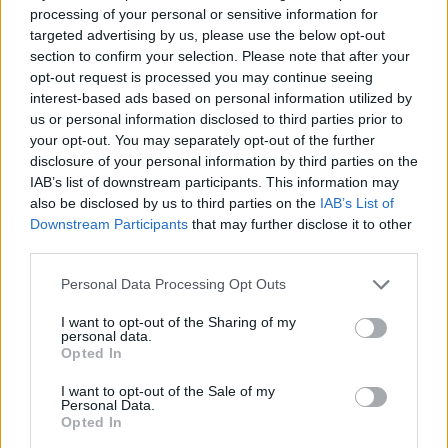
processing of your personal or sensitive information for
A cikkhez ajánlott kalkulátorunk
targeted advertising by us, please use the below opt-out
section to confirm your selection. Please note that after your
opt-out request is processed you may continue seeing
interest-based ads based on personal information utilized by
us or personal information disclosed to third parties prior to
your opt-out. You may separately opt-out of the further
disclosure of your personal information by third parties on the
IAB’s list of downstream participants. This information may
also be disclosed by us to third parties on the
IAB’s List of
Downstream Participants
that may further disclose it to other
third parties.
Mennyi adót kell fizetni albérlet kiadásakor
Please note that this website/app uses one or more Google
2026-ban?
Personal Data Processing Opt Outs
services and may gather and store information including but
not limited to your visit or usage behaviour. You may click to
I want to opt-out of the Sharing of my
KISZÁMOLOM!
personal data.
grant or deny consent to Google and its third-party tags to
Opted In
use your data for below specified purposes in below Google
consent section.
I want to opt-out of the Sale of my
Personal Data.
Opted In