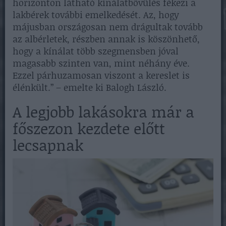
horizonton látható kínálatbővülés fékezi a
lakbérek további emelkedését. Az, hogy
májusban országosan nem drágultak tovább
az albérletek, részben annak is köszönhető,
hogy a kínálat több szegmensben jóval
magasabb szinten van, mint néhány éve.
Ezzel párhuzamosan viszont a kereslet is
élénkült.” – emelte ki Balogh László.
A legjobb lakásokra már a
főszezon kezdete előtt
lecsapnak