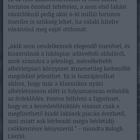
forintos önrészt feltételez, a nem első lakást
vásárlóknál pedig akár 6-10 millió forintos
önerőre is szükség lehet, ha valaki hitelre
vásárolná meg saját otthonát.
„Akik nem rendelkeznek elegendő önerővel, és
kiszorulnak a lakáspiac adásvételi oldaláról,
azok számára a jelenlegi, mérsékeltebb
albérletpiaci környezet átmenetileg kedvezőbb
megoldást jelenthet. Ez is hozzájárulhat
ahhoz, hogy már a klasszikus nyári
albérletszezon előtt is folyamatosan erősödik
az érdeklődés. Fontos felhívni a figyelmet,
hogy ez a keresletélénkülés viszont csak a
megfizethető kiadó lakások piacán érezhető,
ami miatt sok bérbeadó mégis bérletidíj-
csökkentésre kényszerül.” – mondta Balogh
László.