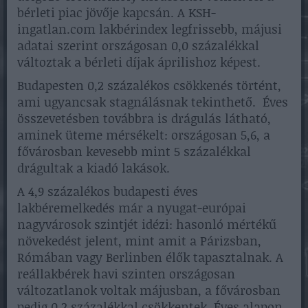
bérleti piac jövője kapcsán. A KSH-
ingatlan.com lakbérindex legfrissebb, májusi
adatai szerint országosan 0,0 százalékkal
változtak a bérleti díjak áprilishoz képest.
Budapesten 0,2 százalékos csökkenés történt,
ami ugyancsak stagnálásnak tekinthető. Éves
összevetésben továbbra is drágulás látható,
aminek üteme mérsékelt: országosan 5,6, a
fővárosban kevesebb mint 5 százalékkal
drágultak a kiadó lakások.
A 4,9 százalékos budapesti éves
lakbéremelkedés már a nyugat-európai
nagyvárosok szintjét idézi: hasonló mértékű
növekedést jelent, mint amit a Párizsban,
Rómában vagy Berlinben élők tapasztalnak. A
reállakbérek havi szinten országosan
változatlanok voltak májusban, a fővárosban
pedig 0,2 százalékkal csökkentek. Éves alapon