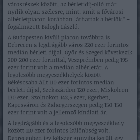
városrészek között, az bérletidíj-olló már
nyílik olyan szélesre, mint, amit a fővárosi
albérletpiacon korábban láthattak a bérlők.” –
fogalmazott Balogh László.
A Budapesten kívüli piacon továbbra is
Debrecen a legdrágább város 220 ezer forintos
medián bérleti díjjal. Győr és Szeged következik
200-200 ezer forinttal, Veszprémben pedig 195
ezer forint volt a medián albérletár. A
legolcsóbb megyeszékhelyek között
Békéscsaba állt 110 ezer forintos medián
bérleti díjjal, Szekszárdon 120 ezer, Miskolcon
130 ezer, Szolnokon 142,5 ezer, Egerben,
Kaposváron és Zalaegerszegen pedig 150-150
ezer forint volt a jellemző kínálati ár.
A legdrágább és a legolcsóbb megyeszékhely
között 110 ezer forintos különbség volt.
Debrecenben így kétszer annyiba került egy