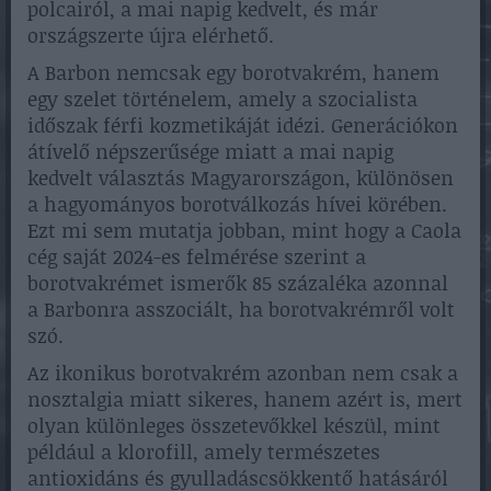
polcairól, a mai napig kedvelt, és már
országszerte újra elérhető.
A Barbon nemcsak egy borotvakrém, hanem
egy szelet történelem, amely a szocialista
időszak férfi kozmetikáját idézi. Generációkon
átívelő népszerűsége miatt a mai napig
kedvelt választás Magyarországon, különösen
a hagyományos borotválkozás hívei körében.
Ezt mi sem mutatja jobban, mint hogy a Caola
cég saját 2024-es felmérése szerint a
borotvakrémet ismerők 85 százaléka azonnal
a Barbonra asszociált, ha borotvakrémről volt
szó.
Az ikonikus borotvakrém azonban nem csak a
nosztalgia miatt sikeres, hanem azért is, mert
olyan különleges összetevőkkel készül, mint
például a klorofill, amely természetes
antioxidáns és gyulladáscsökkentő hatásáról