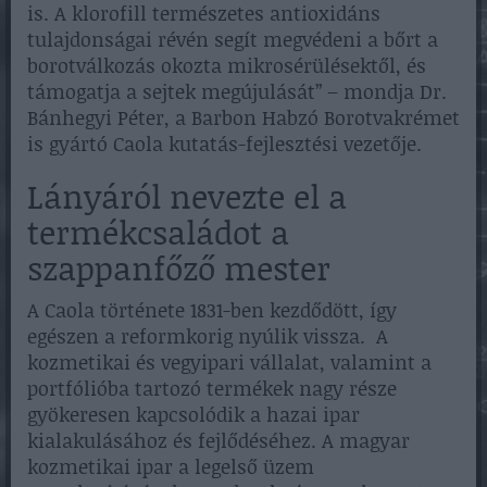
is. A klorofill természetes antioxidáns
tulajdonságai révén segít megvédeni a bőrt a
borotválkozás okozta mikrosérülésektől, és
támogatja a sejtek megújulását” – mondja Dr.
Bánhegyi Péter, a Barbon Habzó Borotvakrémet
is gyártó Caola kutatás-fejlesztési vezetője.
Lányáról nevezte el a
termékcsaládot a
szappanfőző mester
A Caola története 1831-ben kezdődött, így
egészen a reformkorig nyúlik vissza. A
kozmetikai és vegyipari vállalat, valamint a
portfólióba tartozó termékek nagy része
gyökeresen kapcsolódik a hazai ipar
kialakulásához és fejlődéséhez. A magyar
kozmetikai ipar a legelső üzem