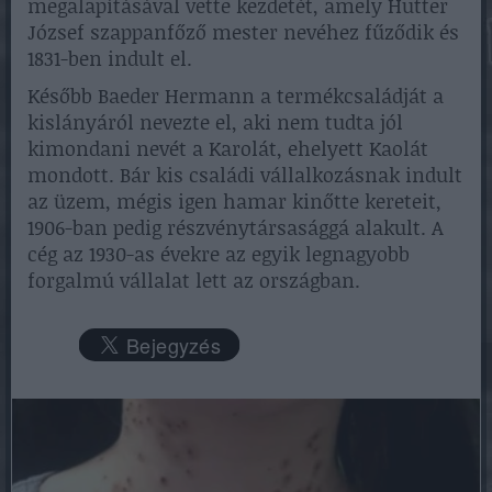
megalapításával vette kezdetét, amely Hutter
József szappanfőző mester nevéhez fűződik és
1831-ben indult el.
Később Baeder Hermann a termékcsaládját a
kislányáról nevezte el, aki nem tudta jól
kimondani nevét a Karolát, ehelyett Kaolát
mondott. Bár kis családi vállalkozásnak indult
az üzem, mégis igen hamar kinőtte kereteit,
1906-ban pedig részvénytársasággá alakult. A
cég az 1930-as évekre az egyik legnagyobb
forgalmú vállalat lett az országban.