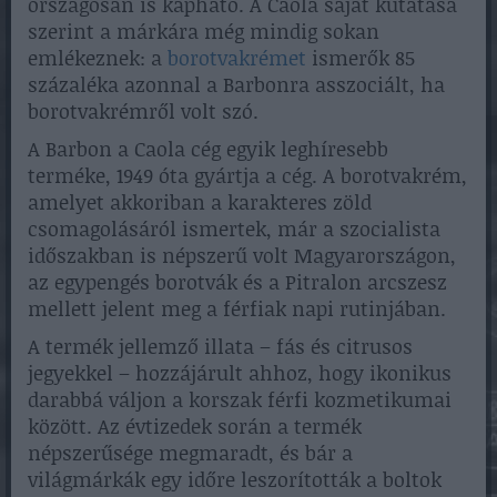
országosan is kapható. A Caola saját kutatása
szerint a márkára még mindig sokan
emlékeznek: a
borotvakrémet
ismerők 85
százaléka azonnal a Barbonra asszociált, ha
borotvakrémről volt szó.
A Barbon a Caola cég egyik leghíresebb
terméke, 1949 óta gyártja a cég. A borotvakrém,
amelyet akkoriban a karakteres zöld
csomagolásáról ismertek, már a szocialista
időszakban is népszerű volt Magyarországon,
az egypengés borotvák és a Pitralon arcszesz
mellett jelent meg a férfiak napi rutinjában.
A termék jellemző illata – fás és citrusos
jegyekkel – hozzájárult ahhoz, hogy ikonikus
darabbá váljon a korszak férfi kozmetikumai
között. Az évtizedek során a termék
népszerűsége megmaradt, és bár a
világmárkák egy időre leszorították a boltok