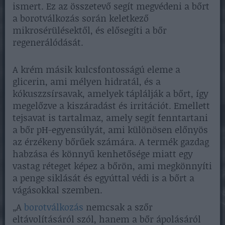
ismert. Ez az összetevő segít megvédeni a bőrt
a borotválkozás során keletkező
mikrosérülésektől, és elősegíti a bőr
regenerálódását.
A krém másik kulcsfontosságú eleme a
glicerin, ami mélyen hidratál, és a
kókuszzsírsavak, amelyek táplálják a bőrt, így
megelőzve a kiszáradást és irritációt. Emellett
tejsavat is tartalmaz, amely segít fenntartani
a bőr pH-egyensúlyát, ami különösen előnyös
az érzékeny bőrűek számára. A termék gazdag
habzása és könnyű kenhetősége miatt egy
vastag réteget képez a bőrön, ami megkönnyíti
a penge siklását és egyúttal védi is a bőrt a
vágásokkal szemben.
„A
borotválkozás
nemcsak a szőr
eltávolításáról szól, hanem a bőr ápolásáról