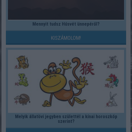
Mennyit tudsz Húsvét ünnepéről?
KISZÁMOLOM!
Melyik állatövi jegyben születtél a kínai horoszkóp
szerint?