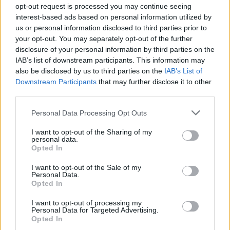
opt-out request is processed you may continue seeing
interest-based ads based on personal information utilized by
us or personal information disclosed to third parties prior to
your opt-out. You may separately opt-out of the further
disclosure of your personal information by third parties on the
IAB’s list of downstream participants. This information may
also be disclosed by us to third parties on the
IAB’s List of
Downstream Participants
that may further disclose it to other
A hazai vegyipar 200 MW-al csökkentette
energiafelhasználását
third parties.
2026.08.06. 13:32
Please note that this website/app uses one or more Google
Personal Data Processing Opt Outs
services and may gather and store information including but
not limited to your visit or usage behaviour. You may click to
I want to opt-out of the Sharing of my
personal data.
grant or deny consent to Google and its third-party tags to
Opted In
use your data for below specified purposes in below Google
consent section.
I want to opt-out of the Sale of my
Personal Data.
Opted In
I want to opt-out of processing my
Personal Data for Targeted Advertising.
Opted In