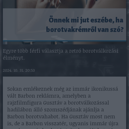
Önnek mi jut eszébe, ha
borotvakrémről van szó?
Egyre több férfi választja a retró borotválkozási
élményt.
2024. 10. 31. 20:53
Sokan emlékeznek még az immár ikonikussá
vált Barbon reklámra, amelyben a
rajzfilmfigura Gusztáv a borotválkozással
hadilábon álló szomszédjának ajánlja a
Barbon borotvahabot. Ha Gusztáv most nem
is, de a Barbon visszatér, ugyanis immár újra