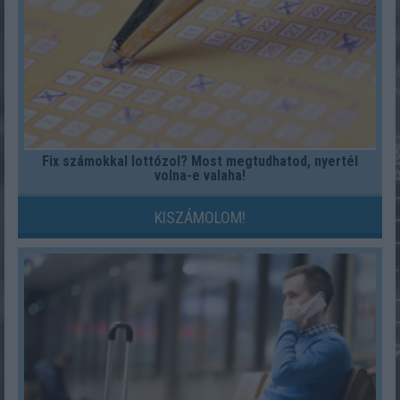
Fix számokkal lottózol? Most megtudhatod, nyertél
volna-e valaha!
KISZÁMOLOM!