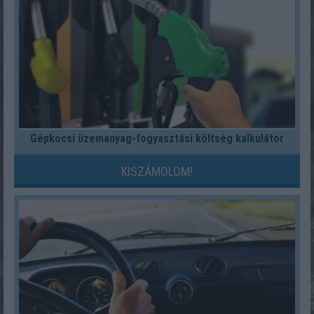
Gépkocsi üzemanyag-fogyasztási költség kalkulátor
KISZÁMOLOM!