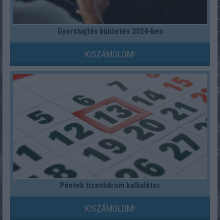
Gyorshajtás büntetés 2024-ben
KISZÁMOLOM!
Péntek tizenhárom kalkulátor
KISZÁMOLOM!