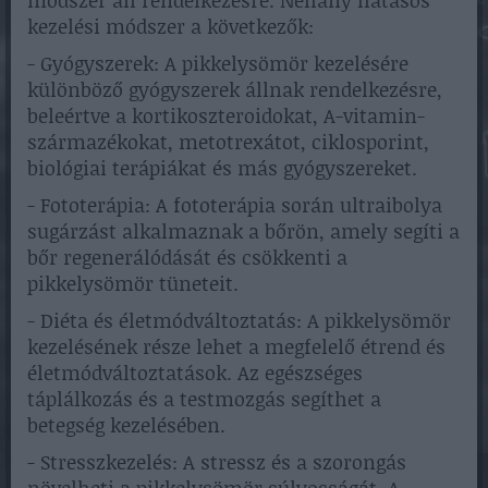
kezelési módszer a következők:
- Gyógyszerek: A pikkelysömör kezelésére
különböző gyógyszerek állnak rendelkezésre,
beleértve a kortikoszteroidokat, A-vitamin-
származékokat, metotrexátot, ciklosporint,
biológiai terápiákat és más gyógyszereket.
- Fototerápia: A fototerápia során ultraibolya
sugárzást alkalmaznak a bőrön, amely segíti a
bőr regenerálódását és csökkenti a
pikkelysömör tüneteit.
- Diéta és életmódváltoztatás: A pikkelysömör
kezelésének része lehet a megfelelő étrend és
életmódváltoztatások. Az egészséges
táplálkozás és a testmozgás segíthet a
betegség kezelésében.
- Stresszkezelés: A stressz és a szorongás
növelheti a pikkelysömör súlyosságát. A