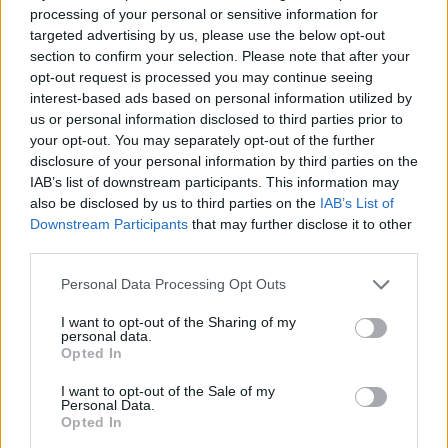
processing of your personal or sensitive information for
7 módszer, ahogy a háztartások csökkenteni tudják a
targeted advertising by us, please use the below opt-out
villamos energia fogyasztásukat
section to confirm your selection. Please note that after your
2026.08.07. 13:25
opt-out request is processed you may continue seeing
interest-based ads based on personal information utilized by
us or personal information disclosed to third parties prior to
your opt-out. You may separately opt-out of the further
disclosure of your personal information by third parties on the
IAB’s list of downstream participants. This information may
also be disclosed by us to third parties on the
IAB’s List of
Downstream Participants
that may further disclose it to other
third parties.
Please note that this website/app uses one or more Google
Personal Data Processing Opt Outs
services and may gather and store information including but
not limited to your visit or usage behaviour. You may click to
I want to opt-out of the Sharing of my
personal data.
grant or deny consent to Google and its third-party tags to
Opted In
use your data for below specified purposes in below Google
1 éves műszaki vizsga: ezért szigorúbb a taxisok,
consent section.
I want to opt-out of the Sale of my
mentők és személyszállító járművek ellenőrzése
Personal Data.
Opted In
2026.08.07. 13:12