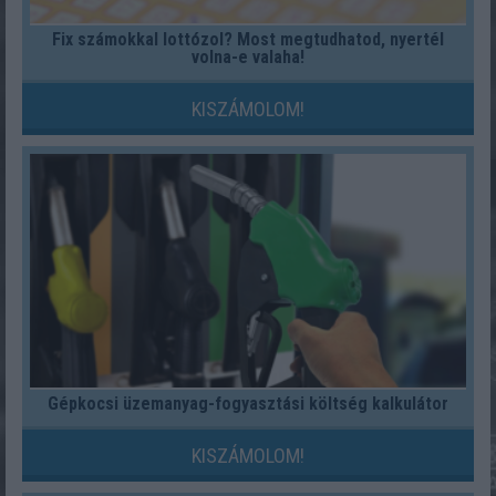
Fix számokkal lottózol? Most megtudhatod, nyertél
volna-e valaha!
KISZÁMOLOM!
Gépkocsi üzemanyag-fogyasztási költség kalkulátor
KISZÁMOLOM!