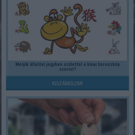
Melyik állatövi jegyben születtél a kínai horoszkóp
szerint?
KISZÁMOLOM!