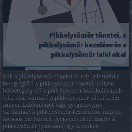
Pikkelysömör tünetei, a
pikkelysömör kezelése és a
pikkelysömör lelki okai
Mik a pikkelysömör tünetei és mit kell tudni a
betegségről? A pikkelysömör tünetei, milyen
bőrbetegség ez? A pikkelysömör kialakulásának
lelki okai vannak? A pikkelysömör elleni krém
milyen hatóanyagot vagy gyógynövényt
tartlamaz? A pikkelysömör kezelésekor milyen
hatásos módszerek, gyógymódok léteznek? A
pikkelysömör (psoriasis) egy krónikus