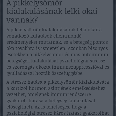
A pikkelysömör
kialakulásának lelki okai
vannak?
A pikkelysömör kialakulásának lelki okaira
vonatkozó kutatások ellentmondó
eredményeket mutatnak, és a betegség pontos
oka továbbra is ismeretlen. Azonban bizonyos
esetekben a pikkelysömör és más autoimmun
betegségek kialakulását pszichológiai stressz
és szorongás okozta immunszuppresszióval és
gyulladással hozták összefüggésbe.
A stressz hatása a pikkelysömör kialakulására
a kortizol hormon szintjének emelkedéséhez
vezethet, amelynek immunrendszerre
gyakorolt hatása a betegség kialakulását
elősegítheti. Az is lehetséges, hogy a
pszichológiai stressz káros hatást gyakorolhat