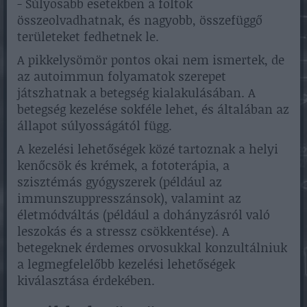
- Súlyosabb esetekben a foltok
összeolvadhatnak, és nagyobb, összefüggő
területeket fedhetnek le.
A pikkelysömör pontos okai nem ismertek, de
az autoimmun folyamatok szerepet
játszhatnak a betegség kialakulásában. A
betegség kezelése sokféle lehet, és általában az
állapot súlyosságától függ.
A kezelési lehetőségek közé tartoznak a helyi
kenőcsök és krémek, a fototerápia, a
szisztémás gyógyszerek (például az
immunszuppresszánsok), valamint az
életmódváltás (például a dohányzásról való
leszokás és a stressz csökkentése). A
betegeknek érdemes orvosukkal konzultálniuk
a legmegfelelőbb kezelési lehetőségek
kiválasztása érdekében.