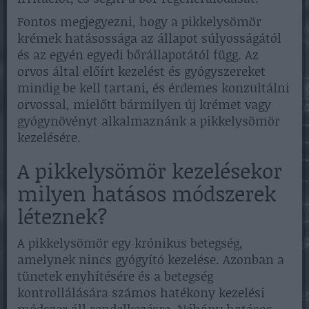
Fontos megjegyezni, hogy a pikkelysömör
krémek hatásossága az állapot súlyosságától
és az egyén egyedi bőrállapotától függ. Az
orvos által előírt kezelést és gyógyszereket
mindig be kell tartani, és érdemes konzultálni
orvossal, mielőtt bármilyen új krémet vagy
gyógynövényt alkalmaznánk a pikkelysömör
kezelésére.
A pikkelysömör kezelésekor
milyen hatásos módszerek
léteznek?
A pikkelysömör egy krónikus betegség,
amelynek nincs gyógyító kezelése. Azonban a
tünetek enyhítésére és a betegség
kontrollálására számos hatékony kezelési
módszer áll rendelkezésre. Néhány hatásos