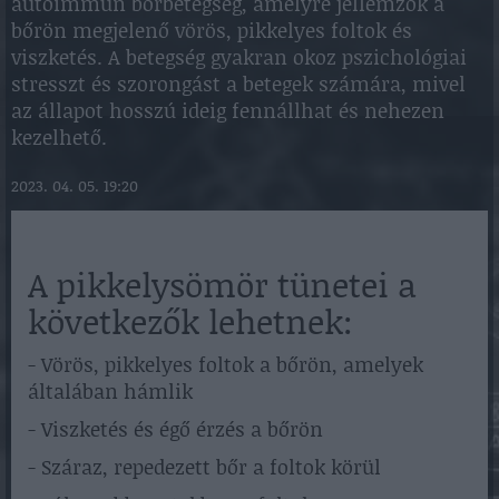
autoimmun bőrbetegség, amelyre jellemzők a
bőrön megjelenő vörös, pikkelyes foltok és
viszketés. A betegség gyakran okoz pszichológiai
stresszt és szorongást a betegek számára, mivel
az állapot hosszú ideig fennállhat és nehezen
kezelhető.
2023. 04. 05. 19:20
A pikkelysömör tünetei a
következők lehetnek:
- Vörös, pikkelyes foltok a bőrön, amelyek
általában hámlik
- Viszketés és égő érzés a bőrön
- Száraz, repedezett bőr a foltok körül