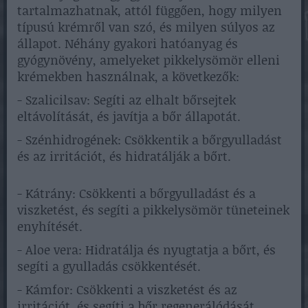
tartalmazhatnak, attól függően, hogy milyen
típusú krémről van szó, és milyen súlyos az
állapot. Néhány gyakori hatóanyag és
gyógynövény, amelyeket pikkelysömör elleni
krémekben használnak, a következők:
- Szalicilsav: Segíti az elhalt bőrsejtek
eltávolítását, és javítja a bőr állapotát.
- Szénhidrogének: Csökkentik a bőrgyulladást
és az irritációt, és hidratálják a bőrt.
- Kátrány: Csökkenti a bőrgyulladást és a
viszketést, és segíti a pikkelysömör tüneteinek
enyhítését.
- Aloe vera: Hidratálja és nyugtatja a bőrt, és
segíti a gyulladás csökkentését.
- Kámfor: Csökkenti a viszketést és az
irritációt, és segíti a bőr regenerálódását.