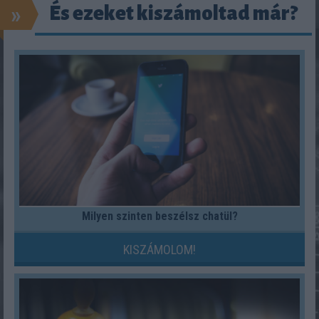
»
És ezeket kiszámoltad már?
Milyen szinten beszélsz chatül?
KISZÁMOLOM!