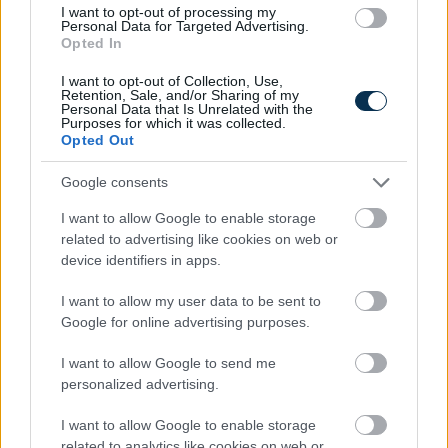
I want to opt-out of processing my
Personal Data for Targeted Advertising.
Opted In
I want to opt-out of Collection, Use,
Retention, Sale, and/or Sharing of my
Personal Data that Is Unrelated with the
Purposes for which it was collected.
Opted Out
Google consents
I want to allow Google to enable storage
related to advertising like cookies on web or
device identifiers in apps.
Fenntarthatóbb nyaralás külföldön: hét egyszerű
I want to allow my user data to be sent to
szokás, amellyel a magyar utazók csökkenthetik
Google for online advertising purposes.
környezeti lábnyomukat
2026.08.07. 12:48
I want to allow Google to send me
personalized advertising.
I want to allow Google to enable storage
related to analytics like cookies on web or