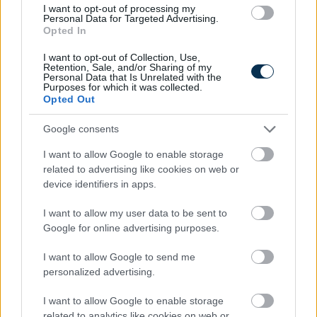
I want to opt-out of processing my
Personal Data for Targeted Advertising.
Opted In
I want to opt-out of Collection, Use,
Retention, Sale, and/or Sharing of my
Personal Data that Is Unrelated with the
Purposes for which it was collected.
Opted Out
Google consents
I want to allow Google to enable storage
related to advertising like cookies on web or
device identifiers in apps.
Több mint négyszeresére nőtt a magyar háztartások
I want to allow my user data to be sent to
közvetlen részvényvagyona hat év alatt
Google for online advertising purposes.
2026.08.05. 09:52
I want to allow Google to send me
personalized advertising.
I want to allow Google to enable storage
related to analytics like cookies on web or