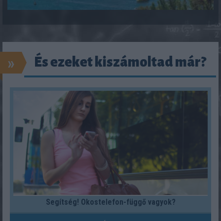
»
És ezeket kiszámoltad már?
Segítség! Okostelefon-függő vagyok?