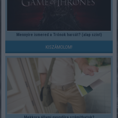
Mennyire ismered a Trónok harcát? (alap szint)
KISZÁMOLOM!
Mekkora állami nyugdíjra számíthatok?