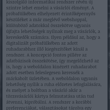
kiszolgáló informatikai rendszer révén új
szintre lehet emelni a vásárlói élményt. A
próbafülkében elhelyezett érintőképernyős
készüléket a már meglévő webshoppal,
különböző adatokkal összekötve ugyanis
újfajta lehetőségek nyílnak meg a vásárlók, a
kereskedők számára. Ilyen például az, hogy a
digitalizált próbafülkében az adott
ruhadarabhoz illő kiegészítőket kínál a
rendszer. A koncepció fontos pillére az
adatbázisok összekötése, így megelőzhető az
is, hogy a weboldalon kinézett ruhadarabot
adott esetben feleslegesen keressék a
márkabolt üzletében. A weboldalon ugyanis
lehetőség nyílik a ruha előzetes lefoglalására,
és melyet a boltban a vásárló akár a
törzsvásárlói kártya felmutatása után tud
átvenni, kipróbálni. A rendszer a korábbi
preferenciákat, választásokat tárolva egy