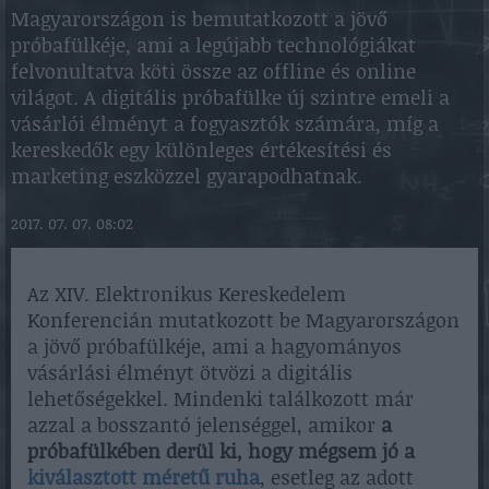
Magyarországon is bemutatkozott a jövő
próbafülkéje, ami a legújabb technológiákat
felvonultatva köti össze az offline és online
világot. A digitális próbafülke új szintre emeli a
vásárlói élményt a fogyasztók számára, míg a
kereskedők egy különleges értékesítési és
marketing eszközzel gyarapodhatnak.
2017. 07. 07. 08:02
Az XIV. Elektronikus Kereskedelem
Konferencián mutatkozott be Magyarországon
a jövő próbafülkéje, ami a hagyományos
vásárlási élményt ötvözi a digitális
lehetőségekkel. Mindenki találkozott már
azzal a bosszantó jelenséggel, amikor
a
próbafülkében derül ki, hogy mégsem jó a
kiválasztott méretű ruha
, esetleg az adott