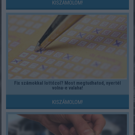
KISZÁMOLOM!
Fix számokkal lottózol? Most megtudhatod, nyertél
volna-e valaha!
KISZÁMOLOM!