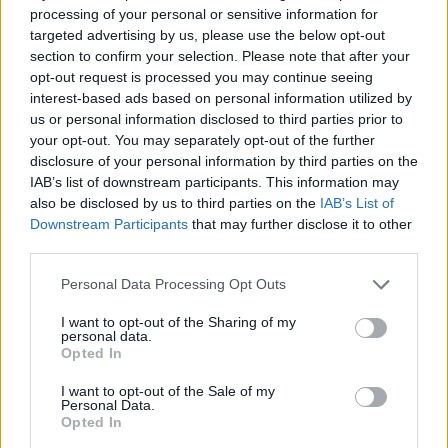
processing of your personal or sensitive information for
targeted advertising by us, please use the below opt-out
section to confirm your selection. Please note that after your
opt-out request is processed you may continue seeing
interest-based ads based on personal information utilized by
us or personal information disclosed to third parties prior to
your opt-out. You may separately opt-out of the further
disclosure of your personal information by third parties on the
IAB’s list of downstream participants. This information may
also be disclosed by us to third parties on the
IAB’s List of
Downstream Participants
that may further disclose it to other
third parties.
Please note that this website/app uses one or more Google
Personal Data Processing Opt Outs
services and may gather and store information including but
Te döntöd el, mikor használod fel – új konstrukció az
OTP Lakástakaréknál
not limited to your visit or usage behaviour. You may click to
I want to opt-out of the Sharing of my
personal data.
grant or deny consent to Google and its third-party tags to
2026.08.05. 11:04
Opted In
use your data for below specified purposes in below Google
consent section.
I want to opt-out of the Sale of my
Personal Data.
Opted In