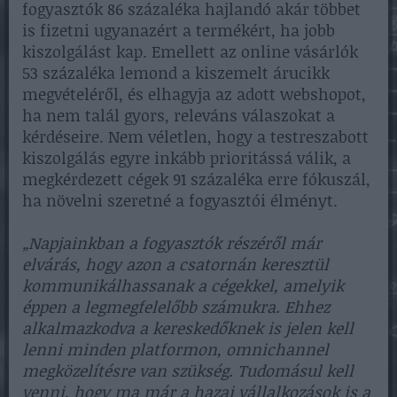
fogyasztók 86 százaléka hajlandó akár többet
is fizetni ugyanazért a termékért, ha jobb
kiszolgálást kap. Emellett az online vásárlók
53 százaléka lemond a kiszemelt árucikk
megvételéről, és elhagyja az adott webshopot,
ha nem talál gyors, releváns válaszokat a
kérdéseire. Nem véletlen, hogy a testreszabott
kiszolgálás egyre inkább prioritássá válik, a
megkérdezett cégek 91 százaléka erre fókuszál,
ha növelni szeretné a fogyasztói élményt.
„Napjainkban a fogyasztók részéről már
elvárás, hogy azon a csatornán keresztül
kommunikálhassanak a cégekkel, amelyik
éppen a legmegfelelőbb számukra. Ehhez
alkalmazkodva a kereskedőknek is jelen kell
lenni minden platformon, omnichannel
megközelítésre van szükség. Tudomásul kell
venni, hogy ma már a hazai vállalkozások is a