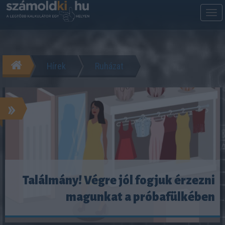
M
m
Hírek
Ruházat
»
Találmány! Végre jól fogjuk érzezni
magunkat a próbafülkében