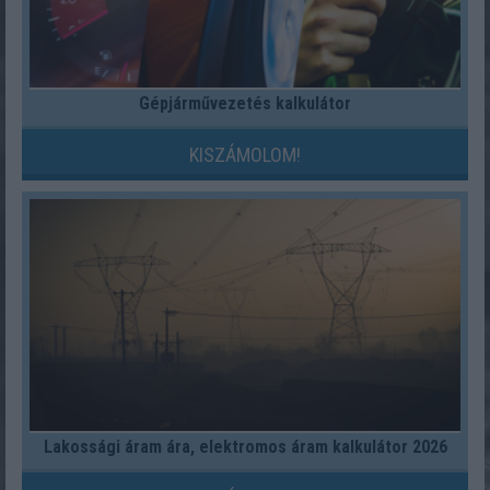
Gépjárművezetés kalkulátor
KISZÁMOLOM!
Lakossági áram ára, elektromos áram kalkulátor 2026