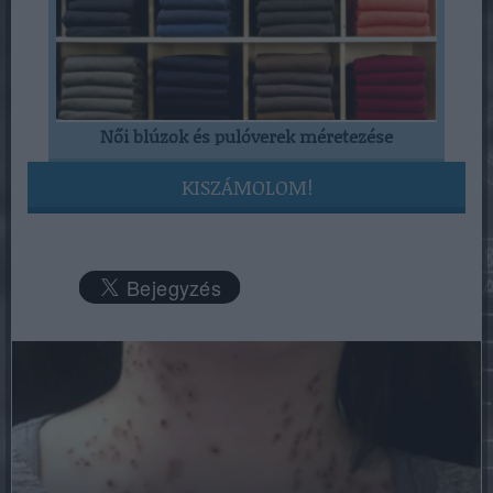
Női blúzok és pulóverek méretezése
KISZÁMOLOM!