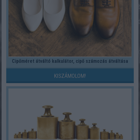
Cipőméret átváltó kalkulátor, cipő számozás átváltása
KISZÁMOLOM!