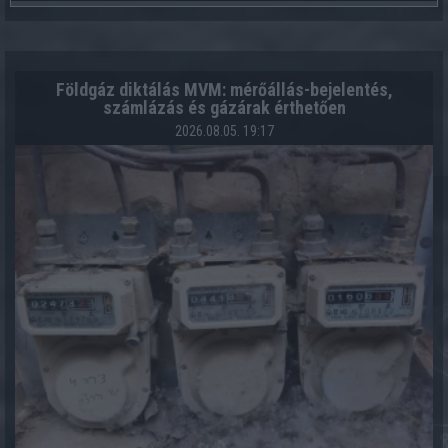
Földgáz diktálás MVM: mérőállás-bejelentés,
számlázás és gázárak érthetően
2026.08.05. 19:17