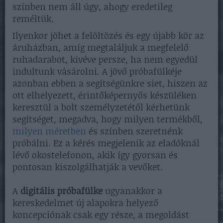
színben nem áll úgy, ahogy eredetileg
reméltük.
Ilyenkor jöhet a felöltözés és egy újabb kör az
áruházban, amíg megtaláljuk a megfelelő
ruhadarabot, kivéve persze, ha nem egyedül
indultunk vásárolni. A jövő próbafülkéje
azonban ebben a segítségünkre siet, hiszen az
ott elhelyezett, érintőképernyős készüléken
keresztül a bolt személyzetétől kérhetünk
segítséget, megadva, hogy milyen termékből,
milyen méretben
és színben szeretnénk
próbálni. Ez a kérés megjelenik az eladóknál
lévő okostelefonon, akik így gyorsan és
pontosan kiszolgálhatják a vevőket.
A
digitális próbafülke
ugyanakkor a
kereskedelmet új alapokra helyező
koncepciónak csak egy része, a megoldást