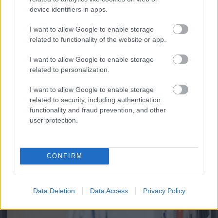
device identifiers in apps.
I want to allow Google to enable storage
related to functionality of the website or app.
I want to allow Google to enable storage
related to personalization.
I want to allow Google to enable storage
related to security, including authentication
Endoszkópos gerincműtét: úttörő eljárást mutat be az
functionality and fraud prevention, and other
SZTE
user protection.
2026.08.05. 08:45
CONFIRM
Data Deletion
Data Access
Privacy Policy