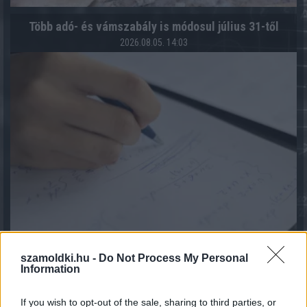
Több adó- és vámszabály is módosul július 31-től
2026.08.05. 14:03
szamoldki.hu -
Do Not Process My Personal
Kiszámolták: nem igaz, hogy a magyarok csak az ár
Information
alapján döntenek
2026.08.05. 11:54
If you wish to opt-out of the sale, sharing to third parties, or