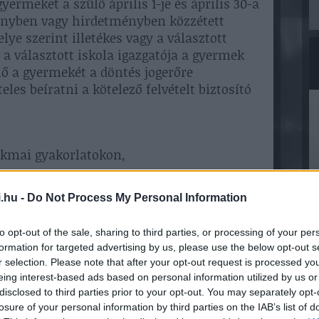
yermeket a szülő április 1-je és április 30-a
eményben vagy hirdetményben közzétett
lye szerint illetékes vagy a választott
a választott iskola igazgatója a gyermek
ülő a gyermekét a döntés jogerőre
les beíratni a kötelező felvételt biztosító
zakmai gyakorlatokon,
 és fegyelmezett magatartással,
nyi kötelezettségének,
.hu -
Do Not Process My Personal Information
bá iskolai és kollégiumi elfoglaltságához
to opt-out of the sale, sharing to third parties, or processing of your per
ség esetén irányítása mellett – a
formation for targeted advertising by us, please use the below opt-out s
 – közreműködni saját környezetének és az
r selection. Please note that after your opt-out request is processed y
ben tartásában, a tanítási órák,
eing interest-based ads based on personal information utilized by us or
ek előkészítésében, lezárásában,
disclosed to third parties prior to your opt-out. You may separately opt-
losure of your personal information by third parties on the IAB’s list of
éb foglalkozások, a kollégiumi