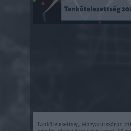
Tankötelezettség 202
Tankötelezettség: Magyarországon m