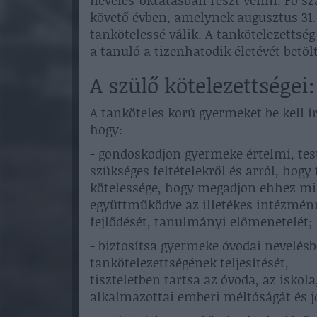
nevelés-oktatásban részt venni. Fő sz
követő évben, amelynek augusztus 31. n
tankötelessé válik. A tankötelezettsé
a tanuló a tizenhatodik életévét betölt
A szülő kötelezettségei:
A tanköteles korú gyermeket be kell ír
hogy:
- gondoskodjon gyermeke értelmi, test
szükséges feltételekről és arról, hogy 
kötelessége, hogy megadjon ehhez min
együttműködve az illetékes intézménn
fejlődését, tanulmányi előmenetelét;
- biztosítsa gyermeke óvodai nevelésb
tankötelezettségének teljesítését,
tiszteletben tartsa az óvoda, az iskol
alkalmazottai emberi méltóságát és jo