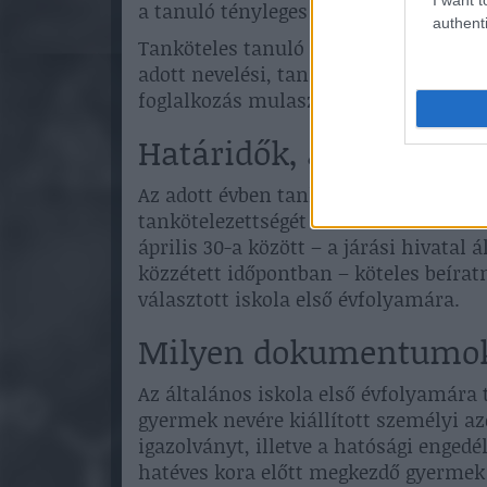
a tanuló tényleges tartózkodási helye
authenti
Tanköteles tanuló esetében a szabály
adott nevelési, tanítási évben összes
foglalkozás mulasztása szükséges.
Határidők, amiket be k
Az adott évben tanköteles korba lépő 
tankötelezettségét hatéves kora előtt 
április 30-a között – a járási hivata
közzétett időpontban – köteles beíratn
választott iskola első évfolyamára.
Milyen dokumentumok
Az általános iskola első évfolyamára 
gyermek nevére kiállított személyi az
igazolványt, illetve a hatósági engedél
hatéves kora előtt megkezdő gyermek 