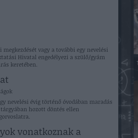
ti megkezdését vagy a további egy nevelési
tatási Hivatal engedélyezi a szülő/gyám
árás keretében.
lat
ságok
i egy nevelési évig történő óvodában maradás
s tárgyában hozott döntés ellen
gorvoslatra.
ályok vonatkoznak a