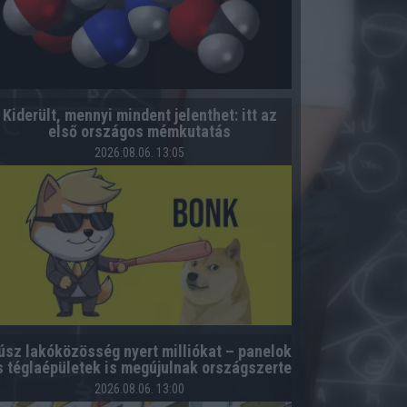
Kiderült, mennyi mindent jelenthet: itt az
első országos mémkutatás
2026.08.06. 13:05
úsz lakóközösség nyert milliókat – panelok
s téglaépületek is megújulnak országszerte
2026.08.06. 13:00