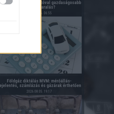
zámoljuk ki! Bérelt autóval gazdaságosabb
lehet a nyaralás?
2026.08.06. 06:55
Földgáz diktálás MVM: mérőállás-
ejelentés, számlázás és gázárak érthetően
2026.08.05. 19:17