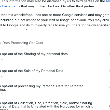
. This information may also be disclosed by us to third parties on the
IA
um helyiségei és az iskolához, kollégiumhoz
Participants
that may further disclose it to other third parties.
 gyakorlati képzés rendjét, az iskola, a
 that this website/app uses one or more Google services and may gath
including but not limited to your visit or usage behaviour. You may click 
gészségét, a szülő hozzájárulása esetén részt
 to Google and its third-party tags to use your data for below specifi
elsajátítani és alkalmazni az egészségét és
ogle consent section.
 haladéktalanul jelenteni a felügyeletét
zottnak, ha saját magát, társait, az
l Data Processing Opt Outs
 másokat veszélyeztető állapotot,
o opt-out of the Sharing of my personal data.
In
megfelelően kezelni a rábízott vagy az
i az iskola létesítményeit, felszereléseit,
o opt-out of the Sale of my Personal Data.
ógusai, alkalmazottai, tanulótársai emberi
In
ni, tiszteletet tanúsítani irántuk, segíteni
to opt-out of processing my Personal Data for Targeted
ing.
In
SZMSZ-ben, továbbá a házirendben
o opt-out of Collection, Use, Retention, Sale, and/or Sharing
ersonal Data that Is Unrelated with the Purposes for which it
lected.