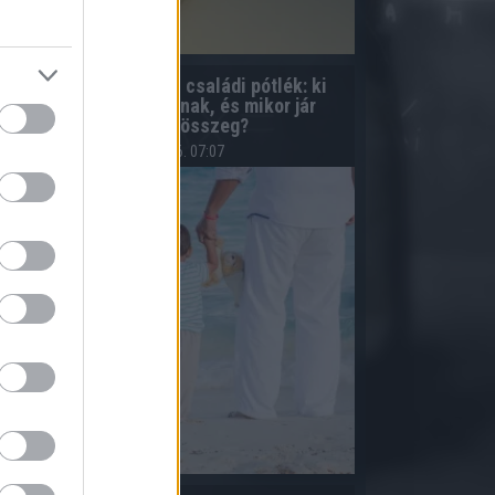
Egyedülálló szülő és családi pótlék: ki
számít egyedülállónak, és mikor jár
magasabb összeg?
2026.08.06. 07:07