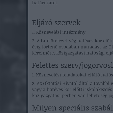
határozatot.
Eljáró szervek
1. Köznevelési intézmény
2. A tankötelezettség hatéves kor előt
évig történő óvodában maradást az Ok
kérelmére, közigazgatási hatósági elj
Felettes szerv/jogorvos
1. Köznevelési feladatokat ellátó ható
2. Az Oktatási Hivatal által a tovább
vagy a hatéves kor előtti iskolakezdé
közigazgatási perben van lehetőség jo
Milyen speciális szab