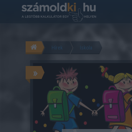
Hírek
Iskola
»