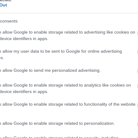
s
Out
t nem igazolják, a mulasztás igazolatlan.
consents
íteni a tanköteles tanuló első alkalommal
értesítésben fel kell hívni a szülő
o allow Google to enable storage related to advertising like cookies on
vetkezményeire. Ha az iskola értesítése
evice identifiers in apps.
mételten igazolatlanul mulaszt, az iskola a
o allow my user data to be sent to Google for online advertising
ét igénybe véve megkeresi a tanuló
s.
lasztása egy tanítási évben eléri a
to allow Google to send me personalized advertising.
alkozást, az iskola a mulasztásról
ési hatóságot – a gyermekvédelmi
o allow Google to enable storage related to analytics like cookies on
evice identifiers in apps.
elével –, valamint ismételten tájékoztatja a
reműködik a tanuló szülőjének az
o allow Google to enable storage related to functionality of the website
lmi szakellátásban nevelkedő tanuló
akszolgálatot.
o allow Google to enable storage related to personalization.
lasztása egy tanítási évben eléri az ötven
 az iskola igazgatója haladéktalanul értesíti
o allow Google to enable storage related to security, including