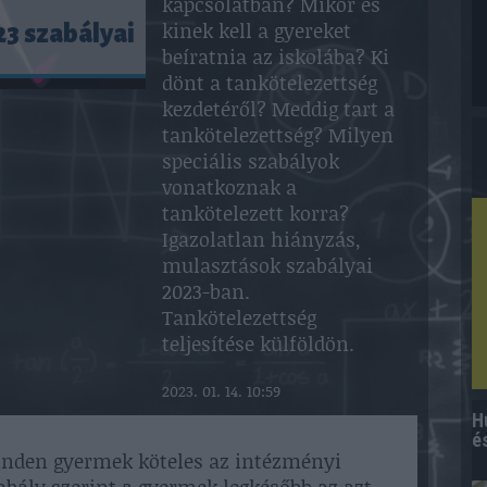
kapcsolatban? Mikor és
kinek kell a gyereket
3 szabályai
beíratnia az iskolába? Ki
dönt a tankötelezettség
kezdetéről? Meddig tart a
tankötelezettség? Milyen
speciális szabályok
vonatkoznak a
tankötelezett korra?
Igazolatlan hiányzás,
mulasztások szabályai
2023-ban.
Tankötelezettség
teljesítése külföldön.
2023. 01. 14. 10:59
H
é
inden gyermek köteles az intézményi