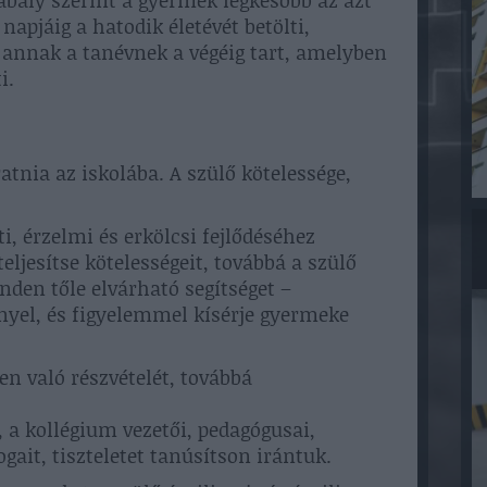
abály szerint a gyermek legkésőbb az azt
apjáig a hatodik életévét betölti,
g annak a tanévnek a végéig tart, amelyben
i.
atnia az iskolába. A szülő kötelessége,
i, érzelmi és erkölcsi fejlődéséhez
teljesítse kötelességeit, továbbá a szülő
den tőle elvárható segítséget –
yel, és figyelemmel kísérje gyermeke
en való részvételét, továbbá
a, a kollégium vezetői, pedagógusai,
gait, tiszteletet tanúsítson irántuk.