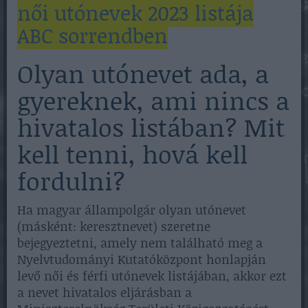
női utónevek 2023 listája
ABC sorrendben
Olyan utónevet ada, a
gyereknek, ami nincs a
hivatalos listában? Mit
kell tenni, hová kell
fordulni?
Ha magyar állampolgár olyan utónevet
(másként: keresztnevet) szeretne
bejegyeztetni, amely nem található meg a
Nyelvtudományi Kutatóközpont honlapján
levő női és férfi utónevek listájában, akkor ezt
a nevet hivatalos eljárásban a