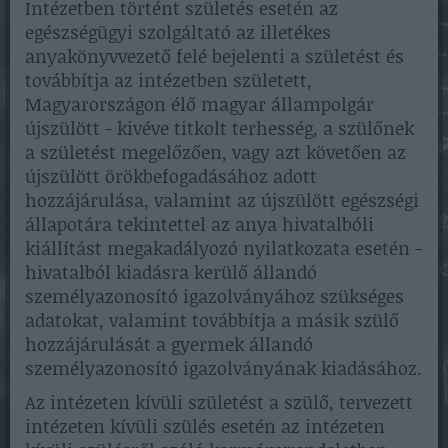
Intézetben történt születés esetén az
egészségügyi szolgáltató az illetékes
anyakönyvvezető felé bejelenti a születést és
továbbítja az intézetben született,
Magyarországon élő magyar állampolgár
újszülött - kivéve titkolt terhesség, a szülőnek
a születést megelőzően, vagy azt követően az
újszülött örökbefogadásához adott
hozzájárulása, valamint az újszülött egészségi
állapotára tekintettel az anya hivatalbóli
kiállítást megakadályozó nyilatkozata esetén -
hivatalból kiadásra kerülő állandó
személyazonosító igazolványához szükséges
adatokat, valamint továbbítja a másik szülő
hozzájárulását a gyermek állandó
személyazonosító igazolványának kiadásához.
Az intézeten kívüli születést a szülő, tervezett
intézeten kívüli szülés esetén az intézeten