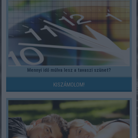
Mennyi idő múlva lesz a tavaszi szünet?
KISZÁMOLOM!