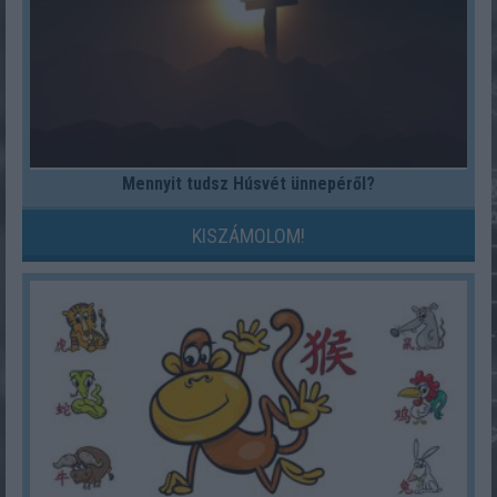
Mennyit tudsz Húsvét ünnepéről?
KISZÁMOLOM!