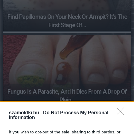
Find Papillomas On Your Neck Or Armpit? It's The
First Stage Of...
Fungus Is A Parasite, And It Dies From A Drop Of
Plain...
szamoldki.hu -
Do Not Process My Personal
Information
If you wish to opt-out of the sale, sharing to third parties, or