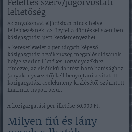
Felettes szerv/jogorvoslati
lehetőség
Az anyakönyvi eljárásban nincs helye
fellebbezésnek. Az ügyfél a döntéssel szemben
közigazgatási pert kezdeményezhet.
A keresetlevelet a per tárgyát képező
közigazgatási tevékenység megvalósulásának
helye szerint illetékes Törvényszékhez
címezve, az elsőfokú döntést hozó hatósághoz
(anyakönyvvezető) kell benyújtani a vitatott
közigazgatási cselekmény közlésétől számított
harminc napon belül.
A közigazgatási per illetéke 30.000 Ft.
Milyen fiú és lány
nevek adhatók