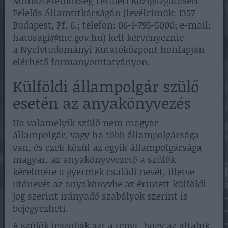
Miniszterelnökség Területi Közigazgatásért
Felelős Államtitkárságán (levélcímük: 1357
Budapest, Pf. 6.; telefon: 06-1-795-5000; e-mail:
hatosagi@me.gov.hu) kell kérvényeznie
a Nyelvtudományi Kutatóközpont honlapján
elérhető formanyomtatványon.
Külföldi állampolgár szülő
esetén az anyakönyvezés
Ha valamelyik szülő nem magyar
állampolgár, vagy ha több állampolgársága
van, és ezek közül az egyik állampolgársága
magyar, az anyakönyvvezető a szülők
kérelmére a gyermek családi nevét, illetve
utónevét az anyakönyvbe az érintett külföldi
jog szerint irányadó szabályok szerint is
bejegyezheti.
A szülők igazolják azt a tényt, hogy az általuk