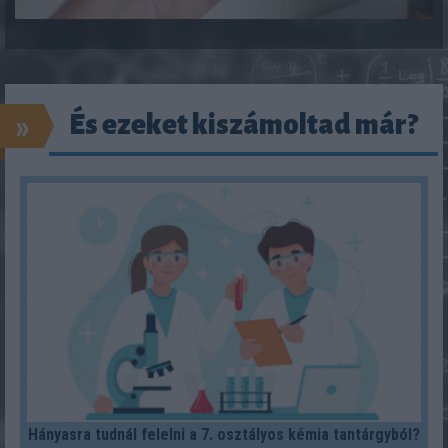
»
És ezeket kiszámoltad már?
Hányasra tudnál felelni a 7. osztályos kémia tantárgyból?