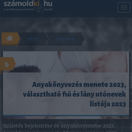
M
m
Hírek
Gyermek
»
Anyakönyvezés menete 2023,
választható fiú és lány utónevek
listája 2023
Születés bejelentése és anyakönyvezése 2023.