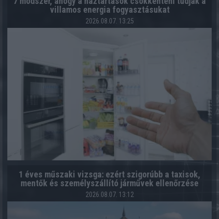
7 módszer, ahogy a háztartások csökkenteni tudják a
villamos energia fogyasztásukat
2026.08.07. 13:25
1 éves műszaki vizsga: ezért szigorúbb a taxisok,
mentők és személyszállító járművek ellenőrzése
2026.08.07. 13:12