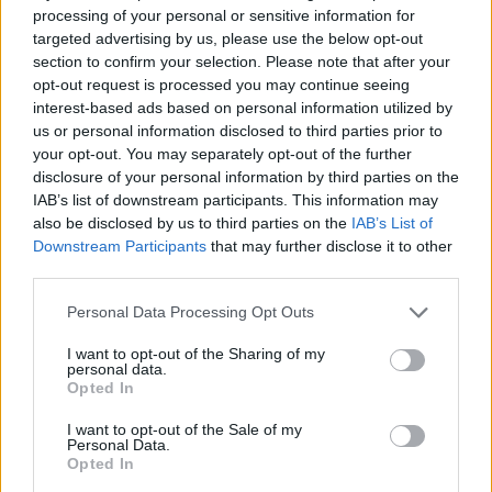
processing of your personal or sensitive information for
targeted advertising by us, please use the below opt-out
section to confirm your selection. Please note that after your
opt-out request is processed you may continue seeing
interest-based ads based on personal information utilized by
This Simple Trick Removes All Parasites From Your
us or personal information disclosed to third parties prior to
Body!
your opt-out. You may separately opt-out of the further
disclosure of your personal information by third parties on the
IAB’s list of downstream participants. This information may
also be disclosed by us to third parties on the
IAB’s List of
Downstream Participants
that may further disclose it to other
third parties.
Please note that this website/app uses one or more Google
Personal Data Processing Opt Outs
services and may gather and store information including but
not limited to your visit or usage behaviour. You may click to
I want to opt-out of the Sharing of my
personal data.
grant or deny consent to Google and its third-party tags to
Opted In
use your data for below specified purposes in below Google
Fungus Dries Up And Falls Off After The First Use
consent section.
I want to opt-out of the Sale of my
Personal Data.
Opted In