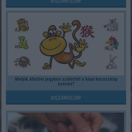
KISZÁMOLOM!
Melyik állatövi jegyben születtél a kínai horoszkóp
szerint?
KISZÁMOLOM!