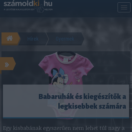
M
m
Hírek
Gyermek
»
Babaruhák és kiegészítők a
legkisebbek számára
Egy kisbabának egyszerűen nem lehet túl nagy a