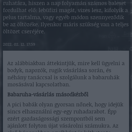
ruhatára, hiszen a nap folyamán számos baleset
fordulhat elő: lebüfizi magát, vizes lesz, kifolyik a
pelus tartalma, vagy egyéb módon szennyeződik
be az öltözéke. Ilyenkor máris szükség van a teljes
öltözet cseréjére.
2022. 02. 12. 17:59
Az alábbiakban áttekintjük, mire kell ügyelni a
bodyk, napozók, rugik vásárlása során, és
néhány tanáccsal is szolgálunk a babaruhák
mosásával kapcsolatban.
Babaruha-vásárlás másodkézből
A pici babák olyan gyorsan nőnek, hogy idejük
sincs elhasználni egy-egy ruhadarabot. Épp
ezért gazdaságossági szempontból sem
ajánlott folyton újat vásárolni számukra. Az