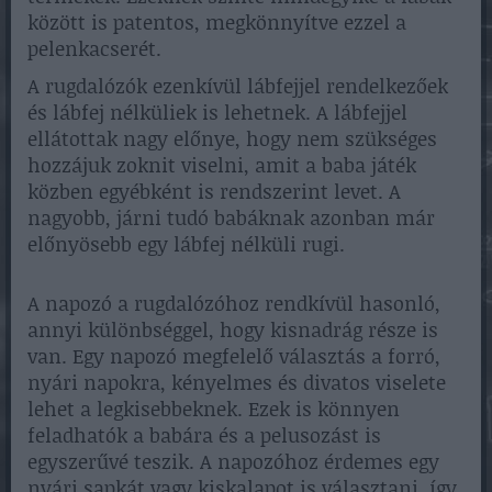
között is patentos, megkönnyítve ezzel a
pelenkacserét.
A rugdalózók ezenkívül lábfejjel rendelkezőek
és lábfej nélküliek is lehetnek. A lábfejjel
ellátottak nagy előnye, hogy nem szükséges
hozzájuk zoknit viselni, amit a baba játék
közben egyébként is rendszerint levet. A
nagyobb, járni tudó babáknak azonban már
előnyösebb egy lábfej nélküli rugi.
A napozó a rugdalózóhoz rendkívül hasonló,
annyi különbséggel, hogy kisnadrág része is
van. Egy napozó megfelelő választás a forró,
nyári napokra, kényelmes és divatos viselete
lehet a legkisebbeknek. Ezek is könnyen
feladhatók a babára és a pelusozást is
egyszerűvé teszik. A napozóhoz érdemes egy
nyári sapkát vagy kiskalapot is választani, így