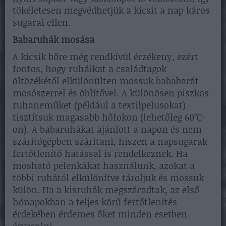
tökéletesen megvédhetjük a kicsit a nap káros
sugarai ellen.
Babaruhák mosása
A kicsik bőre még rendkívül érzékeny, ezért
fontos, hogy ruháikat a családtagok
öltözékétől elkülönülten mossuk bababarát
mosószerrel és öblítővel. A különösen piszkos
ruhaneműket (például a textilpelusokat)
tisztítsuk magasabb hőfokon (lehetőleg 60°C-
on). A babaruhákat ajánlott a napon és nem
szárítógépben szárítani, hiszen a napsugarak
fertőtlenítő hatással is rendelkeznek. Ha
mosható pelenkákat használunk, azokat a
többi ruhától elkülönítve tároljuk és mossuk
külön. Ha a kisruhák megszáradtak, az első
hónapokban a teljes körű fertőtlenítés
érdekében érdemes őket minden esetben