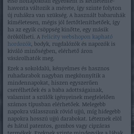
első hónapokban egyébként is kéthetente-
havonta változik a mérete, így szinte folyton
új ruhákra van szükség. A használt babaruhák
kíméletesen, mégis jól fertőtleníthetőek, így
ha az egyik csöppség kinőtte, egy másik
örökölheti. A
Felicity webshopon kapható
hordozók
, bodyk, rugdalózók és napozók is
kiváló minőségben, elérhető áron
vásárolhatók meg.
Ezek a sokoldalú, kényelmes és hasznos
ruhadarabok nagyban megkönnyítik a
mindennapokat, hiszen egyszerűen
cserélhetőek és a baba adottságainak,
valamint a szülők igényeinek megfelelően
számos típusban elérhetőek. Melegebb
napokra válasszunk rövid ujjú, míg hidegebb
napokra hosszú ujjú darabokat. Léteznek elöl
és hátul patentos, gombos vagy cipzáras
termékek. Ezeknek szinte mindegyike a lábak