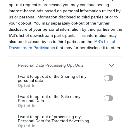
opt-out request is processed you may continue seeing
interest-based ads based on personal information utilized by
us or personal information disclosed to third parties prior to
your opt-out. You may separately opt-out of the further
1 éves műszaki vizsga: ezért szigorúbb a taxisok,
mentők és személyszállító járművek ellenőrzése
disclosure of your personal information by third parties on the
IAB’s list of downstream participants. This information may
2026.08.07. 13:12
also be disclosed by us to third parties on the
IAB’s List of
Downstream Participants
that may further disclose it to other
third parties.
Please note that this website/app uses one or more Google
Personal Data Processing Opt Outs
services and may gather and store information including but
not limited to your visit or usage behaviour. You may click to
I want to opt-out of the Sharing of my
personal data.
grant or deny consent to Google and its third-party tags to
Opted In
use your data for below specified purposes in below Google
consent section.
I want to opt-out of the Sale of my
Personal Data.
Opted In
I want to opt-out of processing my
Personal Data for Targeted Advertising.
Opted In