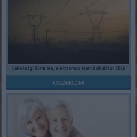
Lakossági áram ára, elektromos áram kalkulátor 2026
KISZÁMOLOM!