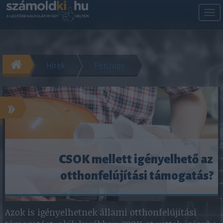
M
m
Hírek
Pénzügy
»
CSOK mellett igényelhető az
otthonfelújítási támogatás?
Azok is igényelhetnek állami otthonfelújítási