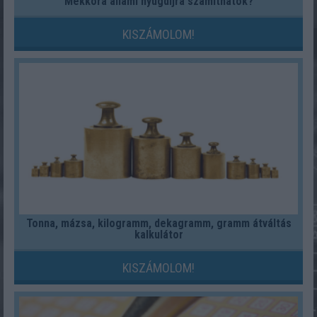
Mekkora állami nyugdíjra számíthatok?
KISZÁMOLOM!
Tonna, mázsa, kilogramm, dekagramm, gramm átváltás
kalkulátor
KISZÁMOLOM!