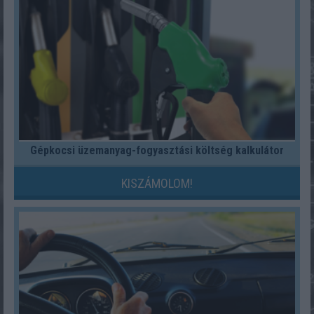
Gépkocsi üzemanyag-fogyasztási költség kalkulátor
KISZÁMOLOM!