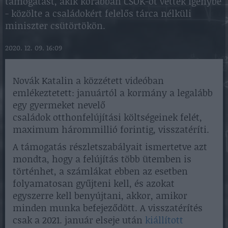
támogatást, akik korábban CSOK-ot vettek igénybe
- közölte a családokért felelős tárca nélküli
miniszter csütörtökön.
2020. 12. 09. 16:09
Novák Katalin a közzétett videóban
emlékeztetett: januártól a kormány a legalább
egy gyermeket nevelő
családok otthonfelújítási költségeinek felét,
maximum hárommillió forintig, visszatéríti.
A támogatás részletszabályait ismertetve azt
mondta, hogy a felújítás több ütemben is
történhet, a számlákat ebben az esetben
folyamatosan gyűjteni kell, és azokat
egyszerre kell benyújtani, akkor, amikor
minden munka befejeződött. A visszatérítés
csak a 2021. január elseje után
kiállított