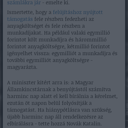
számlákra jár
- emelte ki.
Ismertette, hogy a
felújításhoz nyújtott
támogatás
fele részben fedezheti az
anyagköltséget és fele részben a
munkadíjakat. Ha például valaki egymillió
forintot költ munkadíjra és hárommillió
forintot anyagköltségre, kétmillió forintot
igényelhet vissza: egymilliót a munkadíjra és
további egymilliót anyagköltségre -
magyarázta.
A miniszter kitért arra is: a Magyar
Államkincstárnak a benyújtástól számítva
harminc nap alatt el kell bírálnia a kérelmet,
ezután öt napon belül folyósítják a
támogatást. Ha hiánypótlásra van szükség,
újabb harminc nap áll rendelkezésre az
elbírálásra - tette hozzá Novák Katalin.