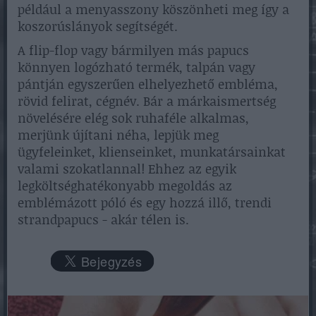
például a menyasszony köszönheti meg így a
koszorúslányok segítségét.
A flip-flop vagy bármilyen más papucs
könnyen logózható termék, talpán vagy
pántján egyszerűen elhelyezhető embléma,
rövid felirat, cégnév. Bár a márkaismertség
növelésére elég sok ruhaféle alkalmas,
merjünk újítani néha, lepjük meg
ügyfeleinket, klienseinket, munkatársainkat
valami szokatlannal! Ehhez az egyik
legköltséghatékonyabb megoldás az
emblémázott póló és egy hozzá illő, trendi
strandpapucs - akár télen is.