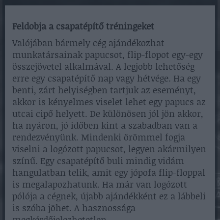
Feldobja a csapatépítő tréningeket
Valójában bármely cég ajándékozhat
munkatársainak papucsot, flip-flopot egy-egy
összejövetel alkalmával. A legjobb lehetőség
erre egy csapatépítő nap vagy hétvége. Ha egy
benti, zárt helyiségben tartjuk az eseményt,
akkor is kényelmes viselet lehet egy papucs az
utcai cipő helyett. De különösen jól jön akkor,
ha nyáron, jó időben kint a szabadban van a
rendezvényünk. Mindenki örömmel fogja
viselni a logózott papucsot, legyen akármilyen
színű. Egy csapatépítő buli mindig vidám
hangulatban telik, amit egy jópofa flip-floppal
is megalapozhatunk. Ha már van logózott
pólója a cégnek, újabb ajándékként ez a lábbeli
is szóba jöhet. A hasznossága
megkérdőjelezhetetlen.