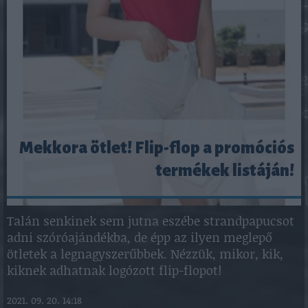
Mekkora ötlet! Flip-flop a promóciós
termékek listáján!
Talán senkinek sem jutna eszébe strandpapucsot
adni szóróajándékba, de épp az ilyen meglepő
ötletek a legnagyszerűbbek. Nézzük, mikor, kik,
kiknek adhatnak logózott flip-flopot!
2021. 09. 20. 14:18