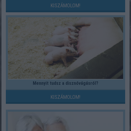
KISZÁMOLOM!
Mennyit tudsz a disznóvágásról?
KISZÁMOLOM!