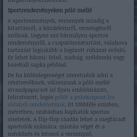
Sportrendezvényeken póló mellé
A sportesemények, versenyek mindig a
kitartásról, a küzdelemről, versengésről
szólnak. Legyen szó bármilyen sportos
rendezvényről, a csapatösszetartást, valahova
tartozást leginkább a logózott ruházat erősíti.
Ez lehet bármi: felső, nadrág, széldzseki vagy
baseball sapka például.
De ha különlegességet szeretnénk adni a
résztvevőknek, válasszunk a póló mellé
strandpapucsot is! Ilyen emblémázott,
feliratozott, logós
pólót a polokozpont.hu
oldalról rendelhetünk
, itt többféle színben,
méretben, szabásban kaphatók sportos
viseletek. A flip-flop ráadás lehet a megfáradt
sportolók számára: miután véget ér a
mérkőzés és letusol a versenyző,