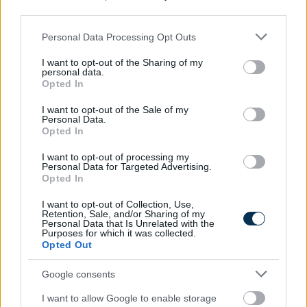
third parties.
Please note that this website/app uses one or more Google
Personal Data Processing Opt Outs
services and may gather and store information including but
not limited to your visit or usage behaviour. You may click to
I want to opt-out of the Sharing of my
personal data.
grant or deny consent to Google and its third-party tags to
Opted In
use your data for below specified purposes in below Google
consent section.
I want to opt-out of the Sale of my
Personal Data.
Opted In
»
És ezeket kiszámoltad már?
I want to opt-out of processing my
Personal Data for Targeted Advertising.
Opted In
I want to opt-out of Collection, Use,
Retention, Sale, and/or Sharing of my
Personal Data that Is Unrelated with the
Purposes for which it was collected.
Opted Out
Google consents
I want to allow Google to enable storage