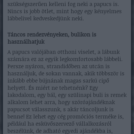
szükségszerűen kelleni fog neki a papucs is.
Nincs is jobb ötlet, mint hogy egy kényelmes
lábbelivel kedveskedjünk neki.
Táncos rendezvényeken, bulikon is
használhatjuk
A papucs valójában otthoni viselet, a lábunk
számára ez az egyik legkomfortosabb lábbeli.
Persze nyáron, strandidőben az utcán is
használjuk, de sokan vannak, akik többször is
inkább ebbe bújnának magas sarkú cipő
helyett. És miért ne tehetnénk? Egy
lakodalom, egy bál, egy szülinapi buli is remek
alkalom lehet arra, hogy szóróajándéknak
papucsot válasszunk, s akár táncoljunk is
benne! Ez lehet egy cég promóciós terméke is,
például ha esküvőszervező vállalkozásról
beszélünk, de adható egyedi ajándékba is,