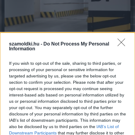
szamoldki.hu -
Do Not Process My Personal
Information
If you wish to opt-out of the sale, sharing to third parties, or
processing of your personal or sensitive information for
Így használd jól a TikTokot utazástervezéshez
targeted advertising by us, please use the below opt-out
2026.08.06. 11:34
section to confirm your selection. Please note that after your
opt-out request is processed you may continue seeing
interest-based ads based on personal information utilized by
us or personal information disclosed to third parties prior to
your opt-out. You may separately opt-out of the further
disclosure of your personal information by third parties on the
IAB’s list of downstream participants. This information may
also be disclosed by us to third parties on the
IAB’s List of
Downstream Participants
that may further disclose it to other