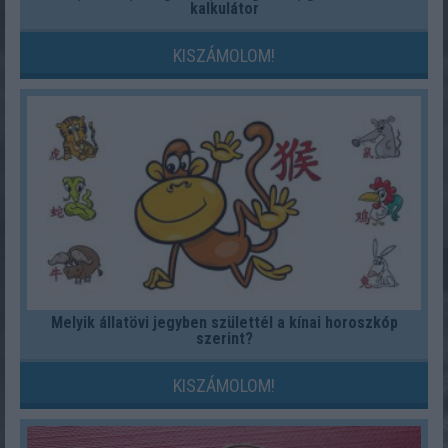
kalkulátor
KISZÁMOLOM!
Melyik állatövi jegyben születtél a kínai horoszkóp
szerint?
KISZÁMOLOM!