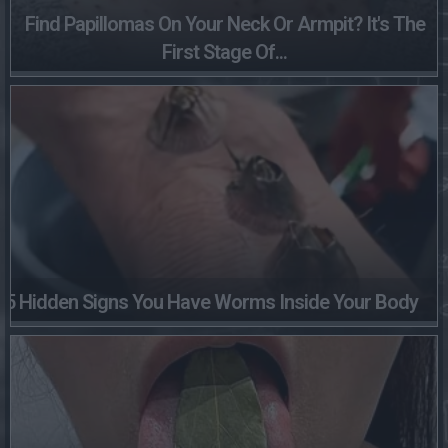
Find Papillomas On Your Neck Or Armpit? It's The
First Stage Of...
5 Hidden Signs You Have Worms Inside Your Body