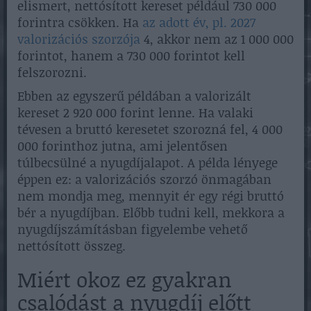
elismert, nettósított kereset például 730 000
forintra csökken. Ha
az adott év, pl. 2027
valorizációs szorzója
4, akkor nem az 1 000 000
forintot, hanem a 730 000 forintot kell
felszorozni.
Ebben az egyszerű példában a valorizált
kereset 2 920 000 forint lenne. Ha valaki
tévesen a bruttó keresetet szorozná fel, 4 000
000 forinthoz jutna, ami jelentősen
túlbecsülné a nyugdíjalapot. A példa lényege
éppen ez: a valorizációs szorzó önmagában
nem mondja meg, mennyit ér egy régi bruttó
bér a nyugdíjban. Előbb tudni kell, mekkora a
nyugdíjszámításban figyelembe vehető
nettósított összeg.
Miért okoz ez gyakran
csalódást a nyugdíj előtt