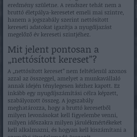
eredmény születne. A rendszer tehát nem a
bruttó életpálya-keresetet emeli mai szintre,
hanem a jogszabály szerint nettósított
kereseti adatokat igazítja a nyugdíjazást
megelőző év kereseti szintjéhez.
Mit jelent pontosan a
„nettósított kereset”?
A „nettósított kereset” nem feltétlenül azonos
azzal az összeggel, amelyet a munkavállaló
annak idején ténylegesen kézhez kapott. Ez
inkább egy nyugdíjszámítási célra képzett,
szabályozott összeg. A jogszabály
meghatározza, hogy a bruttó keresetből
milyen levonásokat kell figyelembe venni,
milyen időszakra milyen járulékmértékeket
kell alkalmazni, és hogyan kell kiszámítani a