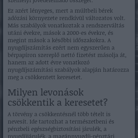
személyi jövedelemadó összegét.
Ez azért lényeges, mert a múltbeli bérek
adózási környezete rendkívül változatos volt.
Más szabályok vonatkoztak a rendszerváltás
utáni évekre, mások a 2000-es évekre, és
megint mások a későbbi időszakokra. A
nyugdíjszámítás ezért nem egyszerűen a
bérpapíron szereplő nettó fizetést másolja át,
hanem az adott évre vonatkozó
nyugdíjszámítási szabályok alapján határozza
meg a csökkentett keresetet.
Milyen levonások
csökkentik a keresetet?
A törvény a csökkentésnél több tételt is
nevesít. Ide tartozhat a természetbeni és
pénzbeli egészségbiztosítási járulék, a
nyugdíjjárulék, a magánnyugdíj-pénztári