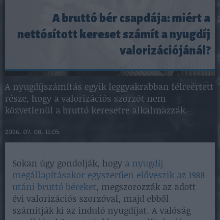
A bruttó bér csapdája: miért a
nettósított kereset számít a nyugdíj
valorizációjánál?
A nyugdíjszámítás egyik leggyakrabban félreértett
része, hogy a valorizációs szorzót nem
közvetlenül a bruttó keresetre alkalmazzák.
2026. 07. 08. 11:05
Sokan úgy gondolják, hogy
a nyugdíj
megállapításakor egyszerűen előveszik az 1988
utáni bruttó béreket
, megszorozzák az adott
évi valorizációs szorzóval, majd ebből
számítják ki az induló nyugdíjat. A valóság