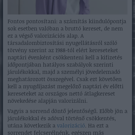
Fontos pontosítani: a számítás kiindulópontja
sok esetben valóban a bruttó kereset, de nem
ez a végső valorizációs alap. A
társadalombiztosítási nyugellátásról szóló
törvény szerint az 1988-tól elért kereseteket
naptári évenként csökkenteni kell a kifizetés
időpontjában hatályos szabályok szerinti
járulékokkal, majd a személyi jövedelemadó
meghatározott összegével. Csak ezt követően
kell a nyugdíjazást megelőző naptári év előtti
kereseteket az országos nettó átlagkereset
növekedése alapján valorizálni.
Vagyis a sorrend döntő jelentőségű. Előbb jön a
járulékokkal és adóval történő csökkentés,
utána következik a
valorizáció
. Ha ezt a
sorrendet felcserélnénk, egészen más