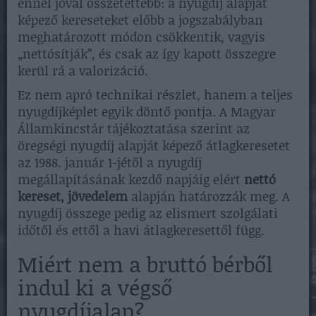
ennél jóval összetettebb: a nyugdíj alapját
képező kereseteket előbb a jogszabályban
meghatározott módon csökkentik, vagyis
„nettósítják”, és csak az így kapott összegre
kerül rá a valorizáció.
Ez nem apró technikai részlet, hanem a teljes
nyugdíjképlet egyik döntő pontja. A Magyar
Államkincstár tájékoztatása szerint az
öregségi nyugdíj alapját képező átlagkeresetet
az 1988. január 1-jétől a nyugdíj
megállapításának kezdő napjáig elért
nettó
kereset, jövedelem
alapján határozzák meg. A
nyugdíj összege pedig az elismert szolgálati
időtől és ettől a havi átlagkeresettől függ.
Miért nem a bruttó bérből
indul ki a végső
nyugdíjalap?