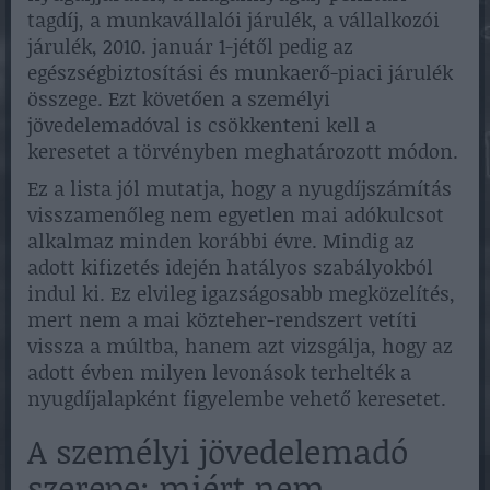
tagdíj, a munkavállalói járulék, a vállalkozói
járulék, 2010. január 1-jétől pedig az
egészségbiztosítási és munkaerő-piaci járulék
összege. Ezt követően a személyi
jövedelemadóval is csökkenteni kell a
keresetet a törvényben meghatározott módon.
Ez a lista jól mutatja, hogy a nyugdíjszámítás
visszamenőleg nem egyetlen mai adókulcsot
alkalmaz minden korábbi évre. Mindig az
adott kifizetés idején hatályos szabályokból
indul ki. Ez elvileg igazságosabb megközelítés,
mert nem a mai közteher-rendszert vetíti
vissza a múltba, hanem azt vizsgálja, hogy az
adott évben milyen levonások terhelték a
nyugdíjalapként figyelembe vehető keresetet.
A személyi jövedelemadó
szerepe: miért nem