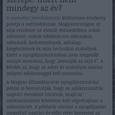
mindegy az év?
A személyi jövedelemadó
különösen érzékeny
pontja a nettósításnak. Magyarországon az
szja-rendszer az elmúlt évtizedekben sokat
változott: voltak többkulcsos időszakok,
adósávok, kedvezmények, adóalap-
kiegészítések és más technikai szabályok.
Ezért a nyugdíjszámításban nem elegendő
annyit mondani, hogy „levonják az szja-t”. A
kérdés az, hogy az adott év szabályai szerint
milyen adóösszeggel kell számolni.
A Magyar Államkincstár nyugdíjszámítási
példái is bemutatják, hogy az adókiszámítás
naptári évenként történik, majd az
adókiszámítást követően kell végrehajtani a
valorizációt. A példatár szerint a nyugdíjazást
megelőző naptári év előtt elért keresetet az