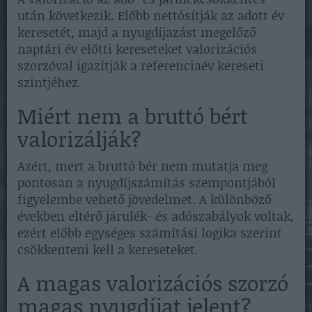
után következik. Előbb nettósítják az adott év
keresetét, majd a nyugdíjazást megelőző
naptári év előtti kereseteket valorizációs
szorzóval igazítják a referenciaév kereseti
szintjéhez.
Miért nem a bruttó bért
valorizálják?
Azért, mert a bruttó bér nem mutatja meg
pontosan a nyugdíjszámítás szempontjából
figyelembe vehető jövedelmet. A különböző
években eltérő járulék- és adószabályok voltak,
ezért előbb egységes számítási logika szerint
csökkenteni kell a kereseteket.
A magas valorizációs szorzó
magas nyugdíjat jelent?