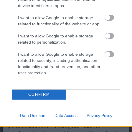
bruttó bér tükörképe
device identifiers in apps.
A valorizációs szorzó megértéséhez
I want to allow Google to enable storage
elengedhetetlen tudni, hogy a magyar
related to functionality of the website or app.
nyugdíjszámításban nem a bruttó kereseteket
I want to allow Google to enable storage
valorizálják. A folyamat először a
related to personalization.
nyugdíjjárulék-alapot képező keresetekből
indul ki, majd ezeket az adott év szabályai
I want to allow Google to enable storage
szerint csökkenti járulékokkal és személyi
related to security, including authentication
jövedelemadóval. Csak az így kapott,
functionality and fraud prevention, and other
nettósított kereseteket igazítják a nyugdíjazást
user protection.
megelőző év kereseti szintjéhez.
Ez a szabály magyarázza, miért nem elegendő
CONFIRM
a régi bruttó bérekből és a valorizációs
szorzókból gyors becslést készíteni. A
pontosabb nyugdíjképhez ismerni kell a
Data Deletion
Data Access
Privacy Policy
nettósítás menetét, az adott év adó- és
járulékszabályait, a szolgálati időt, az