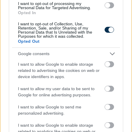
adataik helyesen szerepelnek-e a
I want to opt-out of processing my
Personal Data for Targeted Advertising.
nyilvántartásban. Különösen fontosak azok az
Opted In
évek, amikor munkahelyváltás, vállalkozói
I want to opt-out of Collection, Use,
jogviszony, részmunkaidő, megbízási
Retention, Sale, and/or Sharing of my
szerződés, külföldi munkavégzés,
Personal Data that Is Unrelated with the
Purposes for which it was collected.
gyermekneveléshez kapcsolódó ellátás vagy
Opted Out
munkanélküli ellátás fordult elő.
Google consents
A nyugdíjszámításban ugyanis minden lépés
egymásra épül. Ha a bruttó kereseti adat
I want to allow Google to enable storage
hibás, akkor a nettósított összeg is hibás
related to advertising like cookies on web or
device identifiers in apps.
lehet. Ha a nettósított összeg hibás, akkor a
valorizált kereset is hibás lesz. Ha pedig a
I want to allow my user data to be sent to
valorizált keresetek összege nem pontos, a
Google for online advertising purposes.
havi átlagkereset és az induló nyugdíj is
eltérhet attól, ami az érintettnek jogszerűen
I want to allow Google to send me
járna.
personalized advertising.
Összegzés: a nyugdíj nem a
I want to allow Google to enable storage
related to analytics like cookies on web or