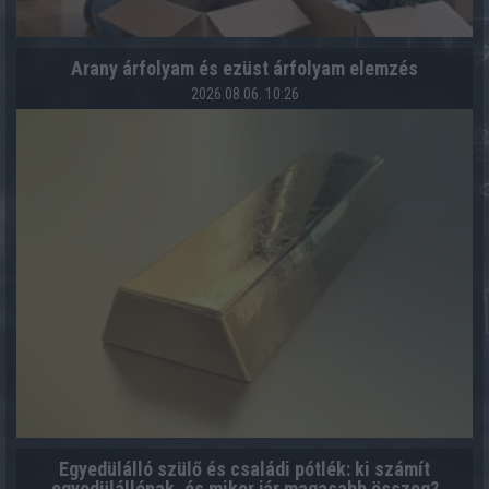
Arany árfolyam és ezüst árfolyam elemzés
2026.08.06. 10:26
Egyedülálló szülő és családi pótlék: ki számít
egyedülállónak, és mikor jár magasabb összeg?