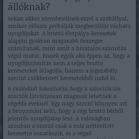
állóknak?
Sokan akkor szembesülnek ezzel a szabállyal,
amikor először próbálják megbecsülni várható
nyugdíjukat. A bruttó életpálya-keresetek
alapján gyakran magasabb összegre
számítanak, mint amit a hivatalos számítás
végül mutat. Ennek egyik oka éppen az, hogy a
nyugdíjszámítás nem a teljes bruttó
kereseteket átlagolja, hanem a jogszabály
szerint csökkentett keresetekből indul ki.
A csalódást fokozhatja, hogy a valorizációs
szorzók látványosan magasak lehetnek a
régebbi éveknél. Egy nagy szorzó könnyen azt
a benyomást kelti, hogy a régi bruttó bérből
jelentős nyugdíjalap lesz. A valóságban
azonban a szorzó csak a már nettósított
keresetre vonatkozik, és a végső