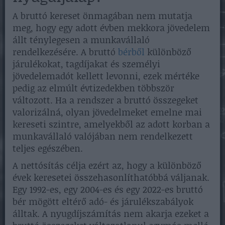
A bruttó kereset önmagában nem mutatja
meg, hogy egy adott évben mekkora jövedelem
állt ténylegesen a munkavállaló
rendelkezésére. A bruttó
bérből
különböző
járulékokat, tagdíjakat és személyi
jövedelemadót kellett levonni, ezek mértéke
pedig az elmúlt évtizedekben többször
változott. Ha a rendszer a bruttó összegeket
valorizálná, olyan jövedelmeket emelne mai
kereseti szintre, amelyekből az adott korban a
munkavállaló valójában nem rendelkezett
teljes egészében.
A nettósítás célja ezért az, hogy a különböző
évek keresetei összehasonlíthatóbbá váljanak.
Egy 1992-es, egy 2004-es és egy 2022-es bruttó
bér mögött eltérő adó- és járulékszabályok
álltak. A nyugdíjszámítás nem akarja ezeket a