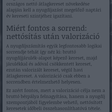
országos nettó átlagkereset növekedése
alapján kell a nyugdíjazást megelőző naptári
év kereseti szintjéhez igazítani.
Miért fontos a sorrend:
nettósítás után valorizáció
A nyugdíjszámítás egyik legfontosabb logikai
sorrendje tehát így néz ki: bruttó
nyugdíjjárulék-alapot képező kereset, majd
járulékkal és adóval csökkentett kereset,
ezután valorizált kereset, végül havi
átlagkereset. A valorizáció csak ebben a
sorrendben értelmezhető helyesen.
Ez azért fontos, mert a valorizáció célja nem a
bruttó bérpálya felnagyítása, hanem a nyugdíj
szempontjából figyelembe vehető, nettósított
keresetek időbeli összehasonlíthatóvá tétele.