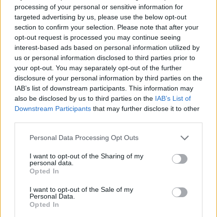
processing of your personal or sensitive information for
Ha a rendszer a bruttó béreket valorizálná,
targeted advertising by us, please use the below opt-out
akkor a különböző korok eltérő adó- és
section to confirm your selection. Please note that after your
járulékrendszerei torzítanák az eredményt.
opt-out request is processed you may continue seeing
interest-based ads based on personal information utilized by
Egy olyan év bruttó bére, amikor magasabb
us or personal information disclosed to third parties prior to
volt a munkavállalói közteher, nem lenne
your opt-out. You may separately opt-out of the further
valóban összevethető egy olyan év bruttó
disclosure of your personal information by third parties on the
bérével, amikor más szabályok érvényesültek.
IAB’s list of downstream participants. This information may
A nettósítás tehát nem külön büntetés,
also be disclosed by us to third parties on the
IAB’s List of
hanem egy olyan technikai lépés, amely a
Downstream Participants
that may further disclose it to other
hosszú életpálya kereseteit közös
third parties.
nyugdíjszámítási alapra próbálja hozni.
Please note that this website/app uses one or more Google
Personal Data Processing Opt Outs
services and may gather and store information including but
Mit érdemes ellenőrizni
not limited to your visit or usage behaviour. You may click to
I want to opt-out of the Sharing of my
personal data.
nyugdíj előtt?
grant or deny consent to Google and its third-party tags to
Opted In
use your data for below specified purposes in below Google
consent section.
A nyugdíj előtt állóknak nemcsak azt érdemes
I want to opt-out of the Sale of my
Personal Data.
ellenőrizniük, hogy hány év szolgálati idejük
Opted In
van, hanem azt is, hogy az 1988 utáni kereseti