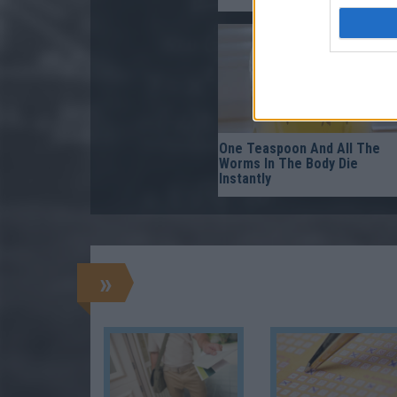
One Teaspoon And All The
Worms In The Body Die
Instantly
»