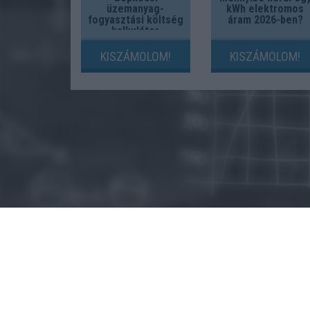
üzemanyag-
kWh elektromos
fogyasztási költség
áram 2026-ben?
kalkulátor
KISZÁMOLOM!
KISZÁMOLOM!
© 2015 - Szamoldki.hu
Jognyilatkozatok
Impresszum