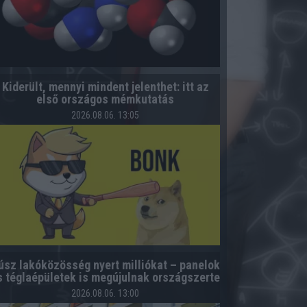
Kiderült, mennyi mindent jelenthet: itt az
első országos mémkutatás
2026.08.06. 13:05
úsz lakóközösség nyert milliókat – panelok
s téglaépületek is megújulnak országszerte
2026.08.06. 13:00