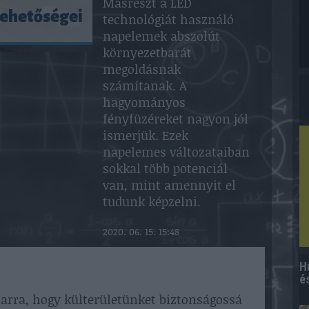
Másrészt a LED
lehetőségei
technológiát használó
napelemek abszolút
környezetbarát
megoldásnak
számítanak. A
hagyományos
fényfüzéreket nagyon jól
ismerjük. Ezek
napelemes változataiban
sokkal több potenciál
van, mint amennyit el
tudunk képzelni.
2020. 06. 15. 15:48
H
é
rra, hogy külterületünket biztonságossá