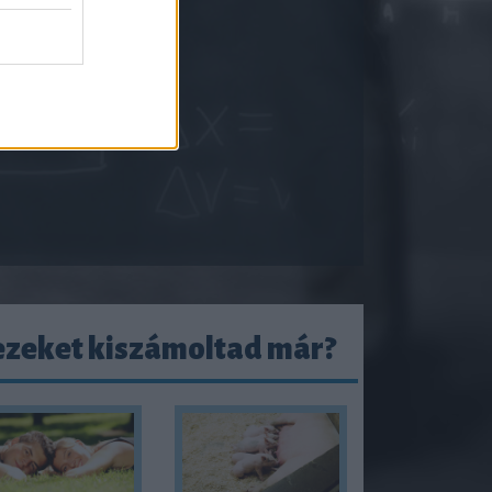
ezeket kiszámoltad már?