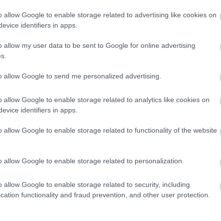
o allow Google to enable storage related to advertising like cookies on
evice identifiers in apps.
o allow my user data to be sent to Google for online advertising
s.
to allow Google to send me personalized advertising.
Gynecologist in Columbus:
Bladder Leakage After 50
p
Comes Down to 1 Thing (Stop
o allow Google to enable storage related to analytics like cookies on
Doing This)
evice identifiers in apps.
o allow Google to enable storage related to functionality of the website
o allow Google to enable storage related to personalization.
o allow Google to enable storage related to security, including
Gynecologist in Columbus:
cation functionality and fraud prevention, and other user protection.
Bladder Leakage After 50
Comes Down to 1 Thing (Stop
Doing This)