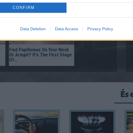
CONFIRM
Data Deletion
Data Access
Privacy Policy
Find Papillomas On Your Neck
Or Armpit? It's The First Stage
Of...
És 