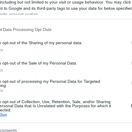
including but not limited to your visit or usage behaviour. You may click 
 to Google and its third-party tags to use your data for below specifi
frontról is látványos megoldás a fényárban
ogle consent section.
k egy szimpla fényfüzér szükséges, amely
gai is a segítségünkre lehetnek. A hangulat
l Data Processing Opt Outs
at is. A virágok és kisebb dekorációs
 hozzájárulnak a káprázatos végeredmény
o opt-out of the Sharing of my personal data.
számára tetszetős meleg fehér árnyalatban
In
elő tűzifarakás. Egy autentikus tálba
o opt-out of the Sale of my Personal Data.
t tekerjünk körbe keresztül-kasul
In
 kapjuk ezt látványos és hangulatos
to opt-out of processing my Personal Data for Targeted
lami régi, szebb időket megélt stílusos
ing.
In
 már évek óta hánykolódik össze-vissza.
. A fényfüzéreknek köszönhetően ezek a
o opt-out of Collection, Use, Retention, Sale, and/or Sharing
k.
ersonal Data that Is Unrelated with the Purposes for which it
lected.
Out
consents