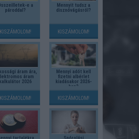
sszeilletek-e a
Mennyit tudsz a
pároddal?
disznóvágásról?
KISZÁMOLOM!
KISZÁMOLOM!
kossági áram ára,
Mennyi adót kell
lektromos áram
fizetni albérlet
kalkulátor 2026
kiadásakor 2026-
ban?
KISZÁMOLOM!
KISZÁMOLOM!
ennyi tartalékra
Spórolási