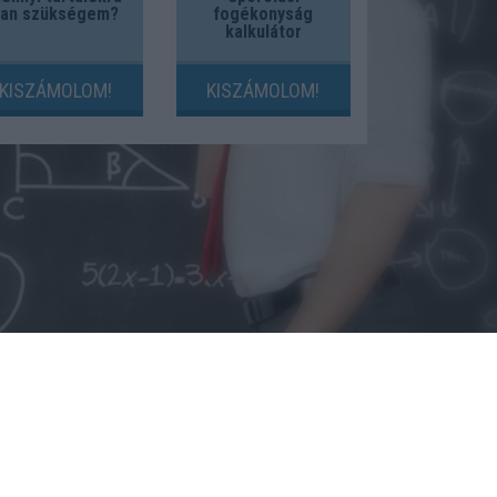
van szükségem?
fogékonyság
kalkulátor
KISZÁMOLOM!
KISZÁMOLOM!