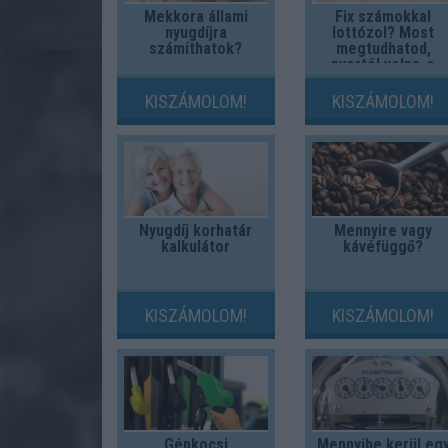
Mekkora állami
Fix számokkal
nyugdíjra
lottózol? Most
számíthatok?
megtudhatod,
nyertél volna-e
valaha!
KISZÁMOLOM!
KISZÁMOLOM!
Nyugdíj korhatár
Mennyire vagy
kalkulátor
kávéfüggő?
KISZÁMOLOM!
KISZÁMOLOM!
Gépkocsi
Mennyibe kerül eg