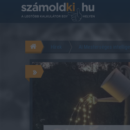
Hírek
AI Mesterséges intellig
»