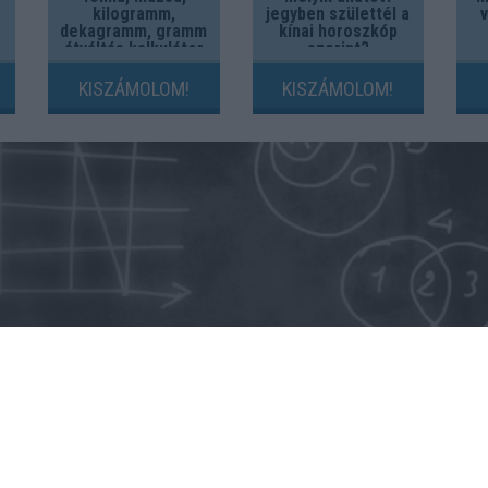
kilogramm,
jegyben születtél a
dekagramm, gramm
kínai horoszkóp
átváltás kalkulátor
szerint?
KISZÁMOLOM!
KISZÁMOLOM!
Kripto hírek
Magyar Online Kaszino