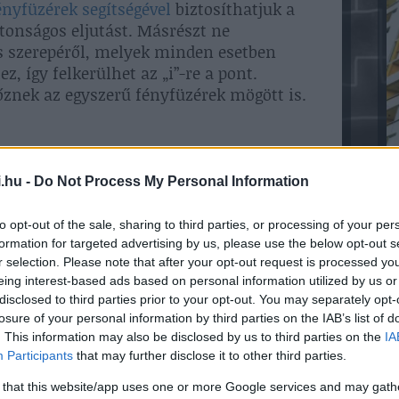
ényfüzérek segítségével
biztosíthatjuk a
ztonságos eljutást. Másrészt ne
s szerepéről, melyek minden esetben
, így felkerülhet az „i”-re a pont.
tőznek az egyszerű fényfüzérek mögött is.
ejét a kertben. Legyen szó akár egy
de a még a kerti bútor is szóba jöhet.
.hu -
Do Not Process My Personal Information
tevékenységét csak azért, mert kezd
et a kerti elemeket LED fényfüzérekkel
to opt-out of the sale, sharing to third parties, or processing of your per
ikusság szempontjából is remek
formation for targeted advertising by us, please use the below opt-out s
r selection. Please note that after your opt-out request is processed y
eing interest-based ads based on personal information utilized by us or
eknek köszönhetően színes, vibráló és
disclosed to third parties prior to your opt-out. You may separately opt-
ábelek a fák köré tekerhetőek, a kerti padra
losure of your personal information by third parties on the IAB’s list of
 bokron is jól fognak mutatni. A fények
. This information may also be disclosed by us to third parties on the
IA
gságot sugárzóvá és otthonossá válik.
Participants
that may further disclose it to other third parties.
 that this website/app uses one or more Google services and may gath