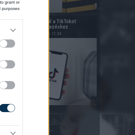
to grant or
ed purposes
Így használd jól a TikTokot
utazástervezéshez
2026.08.06. 11:34