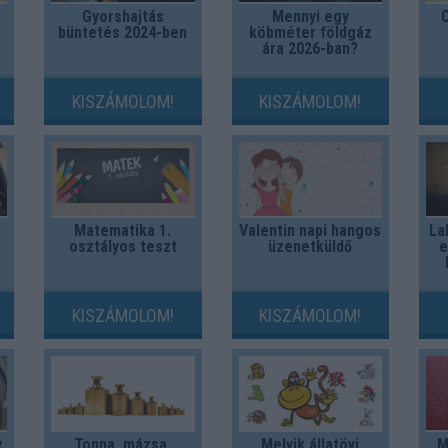
Gyorshajtás
Mennyi egy
Ö
büntetés 2024-ben
köbméter földgáz
ára 2026-ban?
KISZÁMOLOM!
KISZÁMOLOM!
Matematika 1.
Valentin napi hangos
La
osztályos teszt
üzenetküldő
e
KISZÁMOLOM!
KISZÁMOLOM!
y
Tonna, mázsa,
Melyik állatövi
M