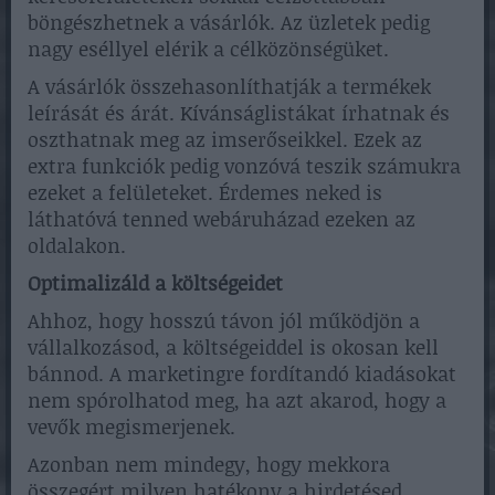
böngészhetnek a vásárlók. Az üzletek pedig
nagy eséllyel elérik a célközönségüket.
A vásárlók összehasonlíthatják a termékek
leírását és árát. Kívánságlistákat írhatnak és
oszthatnak meg az imserőseikkel. Ezek az
extra funkciók pedig vonzóvá teszik számukra
ezeket a felületeket. Érdemes neked is
láthatóvá tenned webáruházad ezeken az
oldalakon.
Optimalizáld a költségeidet
Ahhoz, hogy hosszú távon jól működjön a
vállalkozásod, a költségeiddel is okosan kell
bánnod. A marketingre fordítandó kiadásokat
nem spórolhatod meg, ha azt akarod, hogy a
vevők megismerjenek.
Azonban nem mindegy, hogy mekkora
összegért milyen hatékony a hirdetésed.