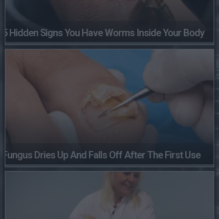
5 Hidden Signs You Have Worms Inside Your Body
Fungus Dries Up And Falls Off After The First Use