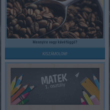
Mennyire vagy kávéfüggő?
KISZÁMOLOM!