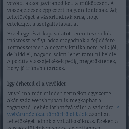
vevőid, akkor javítanod kell a működésén. A
visszajelzések épp ezért nagyon fontosak. Adj
lehetőséget a vásárlóidnak arra, hogy
értékeljék a szolgáltatásaidat.
Ezzel egyrészt kapcsolatot teremtesz velük,
másrészt esélyt adsz magadnak a fejlődésre.
Természetesen a negatív kritika nem esik jól,
de hidd el, nagyon sokat lehet tanulni belőle.
A pozitív visszajelzések pedig megerősítenek,
hogy jó irányba tartasz.
Így érheted el a vevőidet
Mivel ma már minden terméket egyszerre
akár száz webshopban is megkaphat a
fogyasztó, nehéz láthatóvá válni a számára.
A
webáruházakat tömörítő oldalak
azonban
lehetőséget adnak a vállalkozóknak. Ezeken a
keresőfelületeken sokkal célzottabban