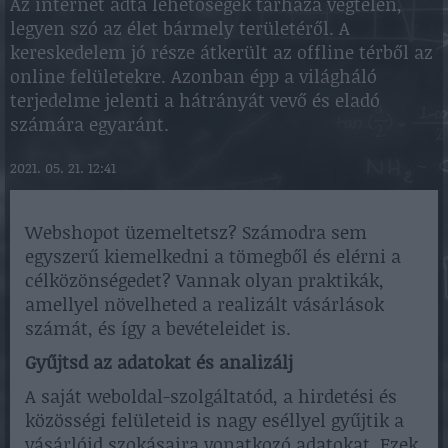
Az internet adta lehetőségek tárháza végtelen,
legyen szó az élet bármely területéről. A
kereskedelem jó része átkerült az offline térből az
online felületekre. Azonban épp a világháló
terjedelme jelenti a hátrányát vevő és eladó
számára egyaránt.
2021. 05. 21. 12:41
Webshopot üzemeltetsz? Számodra sem
egyszerű kiemelkedni a tömegből és elérni a
célközönségedet? Vannak olyan praktikák,
amellyel növelheted a realizált vásárlások
számát, és így a bevételeidet is.
Gyűjtsd az adatokat és analizálj
A saját weboldal-szolgáltatód, a hirdetési és
közösségi felületeid is nagy eséllyel gyűjtik a
vásárlóid szokásaira vonatkozó adatokat. Ezek