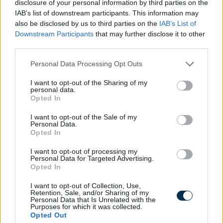
2026.08.06. 10:52
disclosure of your personal information by third parties on the
IAB’s list of downstream participants. This information may
also be disclosed by us to third parties on the
IAB’s List of
Downstream Participants
that may further disclose it to other
third parties.
Please note that this website/app uses one or more Google
Personal Data Processing Opt Outs
services and may gather and store information including but
not limited to your visit or usage behaviour. You may click to
I want to opt-out of the Sharing of my
personal data.
grant or deny consent to Google and its third-party tags to
Opted In
use your data for below specified purposes in below Google
consent section.
I want to opt-out of the Sale of my
Personal Data.
Opted In
I want to opt-out of processing my
Personal Data for Targeted Advertising.
Opted In
»
És ezeket kiszámoltad már?
I want to opt-out of Collection, Use,
Retention, Sale, and/or Sharing of my
Personal Data that Is Unrelated with the
Purposes for which it was collected.
Opted Out