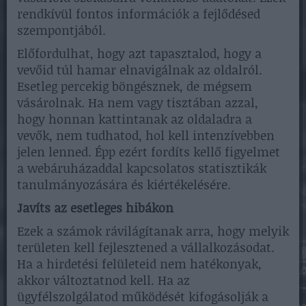
rendkívül fontos információk a fejlődésed
szempontjából.
Előfordulhat, hogy azt tapasztalod, hogy a
vevőid túl hamar elnavigálnak az oldalról.
Esetleg percekig böngésznek, de mégsem
vásárolnak. Ha nem vagy tisztában azzal,
hogy honnan kattintanak az oldaladra a
vevők, nem tudhatod, hol kell intenzívebben
jelen lenned. Épp ezért fordíts kellő figyelmet
a webáruházaddal kapcsolatos statisztikák
tanulmányozására és kiértékelésére.
Javíts az esetleges hibákon
Ezek a számok rávilágítanak arra, hogy melyik
területen kell fejlesztened a vállalkozásodat.
Ha a hirdetési felületeid nem hatékonyak,
akkor változtatnod kell. Ha az
ügyfélszolgálatod működését kifogásolják a