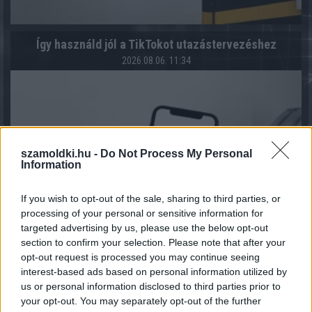
Így használd jól a TikTokot utazástervezéshez
2026.08.06. 11:34
szamoldki.hu -
Do Not Process My Personal
Information
If you wish to opt-out of the sale, sharing to third parties, or
processing of your personal or sensitive information for
targeted advertising by us, please use the below opt-out
section to confirm your selection. Please note that after your
opt-out request is processed you may continue seeing
interest-based ads based on personal information utilized by
Mennyibe kerül az albérlet? Albérlet árak Budapesten,
us or personal information disclosed to third parties prior to
Szegeden, Debrecenben és Nyíregyházán
your opt-out. You may separately opt-out of the further