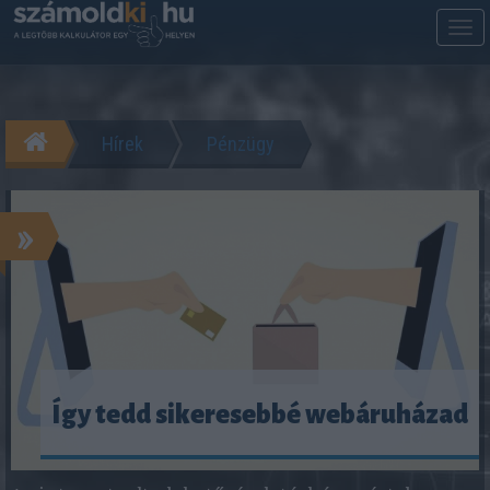
M
m
Hírek
Pénzügy
»
Így tedd sikeresebbé webáruházad