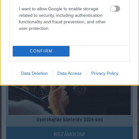
I want to allow Google to enable storage
related to security, including authentication
Fix számokkal lottózol? Most megtudhatod, nyertél
functionality and fraud prevention, and other
volna-e valaha!
user protection.
KISZÁMOLOM!
CONFIRM
Data Deletion
Data Access
Privacy Policy
Gyorshajtás büntetés 2024-ben
KISZÁMOLOM!