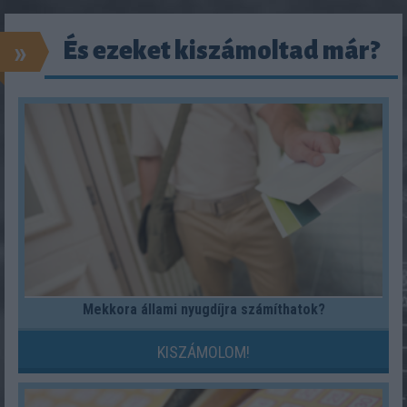
»
És ezeket kiszámoltad már?
Mekkora állami nyugdíjra számíthatok?
KISZÁMOLOM!