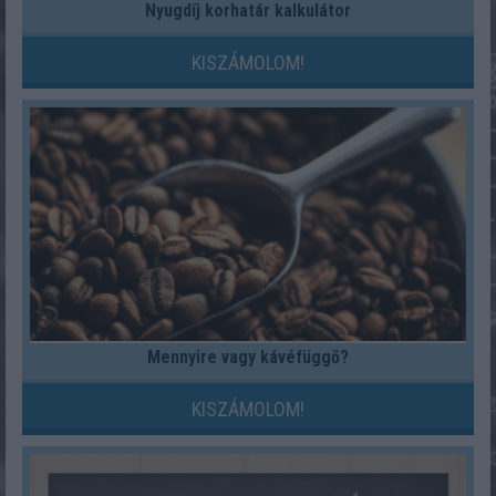
Nyugdíj korhatár kalkulátor
KISZÁMOLOM!
Mennyire vagy kávéfüggő?
KISZÁMOLOM!