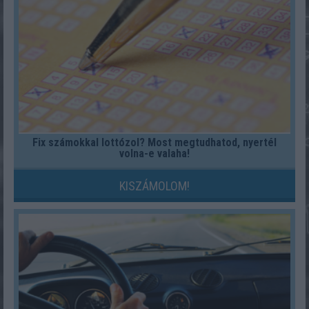
Fix számokkal lottózol? Most megtudhatod, nyertél
volna-e valaha!
KISZÁMOLOM!