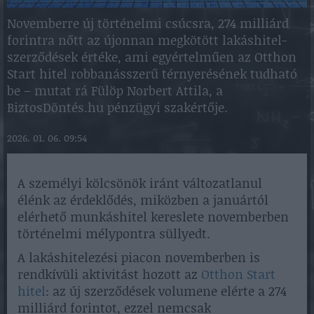
Novemberre új történelmi csúcsra, 274 milliárd
forintra nőtt az újonnan megkötött lakáshitel-
szerződések értéke, ami egyértelműen az Otthon
Start hitel robbanásszerű térnyerésének tudható
be – mutat rá Fülöp Norbert Attila, a
BiztosDöntés.hu pénzügyi szakértője.
2026. 01. 06. 09:54
A személyi kölcsönök iránt változatlanul
élénk az érdeklődés, miközben a januártól
elérhető munkáshitel kereslete novemberben
történelmi mélypontra süllyedt.
A lakáshitelezési piacon novemberben is
rendkívüli aktivitást hozott az
Otthon Start
hitel
: az új szerződések volumene elérte a 274
milliárd forintot, ezzel nemcsak