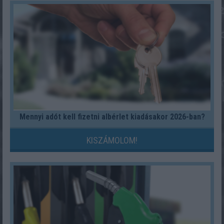
Mennyi adót kell fizetni albérlet kiadásakor 2026-ban?
KISZÁMOLOM!