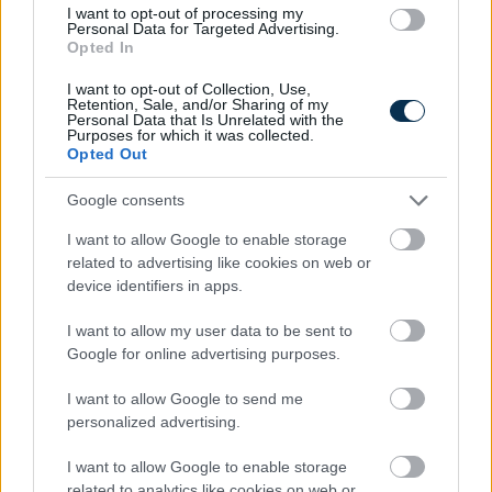
I want to opt-out of processing my
Personal Data for Targeted Advertising.
Magyar infláció 2026 július - rekord alacsony szinten a
Opted In
drágulás!
2026.08.07. 09:28
I want to opt-out of Collection, Use,
Retention, Sale, and/or Sharing of my
Personal Data that Is Unrelated with the
Purposes for which it was collected.
Opted Out
Google consents
I want to allow Google to enable storage
related to advertising like cookies on web or
device identifiers in apps.
I want to allow my user data to be sent to
Google for online advertising purposes.
I want to allow Google to send me
personalized advertising.
A hazai vegyipar 200 MW-al csökkentette
energiafelhasználását
I want to allow Google to enable storage
2026.08.06. 13:32
related to analytics like cookies on web or