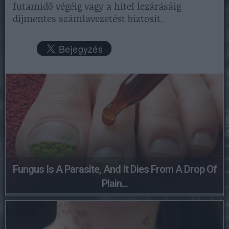
futamidő végéig vagy a hitel lezárásáig
díjmentes számlavezetést biztosít.
Fungus Is A Parasite, And It Dies From A Drop Of
Plain...