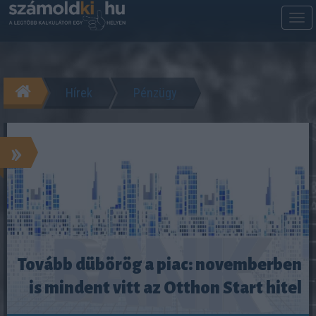
M
m
Hírek
Pénzügy
»
Tovább dübörög a piac: novemberben
is mindent vitt az Otthon Start hitel