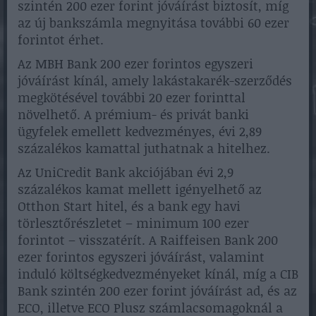
szintén 200 ezer forint jóváírást biztosít, míg
az új bankszámla megnyitása további 60 ezer
forintot érhet.
Az MBH Bank 200 ezer forintos egyszeri
jóváírást kínál, amely lakástakarék-szerződés
megkötésével további 20 ezer forinttal
növelhető. A prémium- és privát banki
ügyfelek emellett kedvezményes, évi 2,89
százalékos kamattal juthatnak a hitelhez.
Az UniCredit Bank akciójában évi 2,9
százalékos kamat mellett igényelhető az
Otthon Start hitel, és a bank egy havi
törlesztőrészletet – minimum 100 ezer
forintot – visszatérít. A Raiffeisen Bank 200
ezer forintos egyszeri jóváírást, valamint
induló költségkedvezményeket kínál, míg a CIB
Bank szintén 200 ezer forint jóváírást ad, és az
ECO, illetve ECO Plusz számlacsomagoknál a