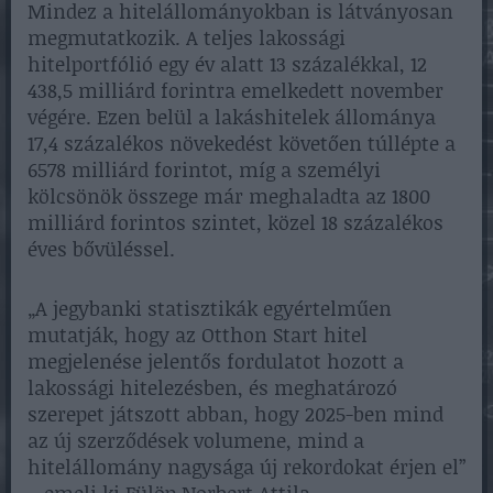
Mindez a hitelállományokban is látványosan
megmutatkozik. A teljes lakossági
hitelportfólió egy év alatt 13 százalékkal, 12
438,5 milliárd forintra emelkedett november
végére. Ezen belül a lakáshitelek állománya
17,4 százalékos növekedést követően túllépte a
6578 milliárd forintot, míg a személyi
kölcsönök összege már meghaladta az 1800
milliárd forintos szintet, közel 18 százalékos
éves bővüléssel.
„A jegybanki statisztikák egyértelműen
mutatják, hogy az Otthon Start hitel
megjelenése jelentős fordulatot hozott a
lakossági hitelezésben, és meghatározó
szerepet játszott abban, hogy 2025-ben mind
az új szerződések volumene, mind a
hitelállomány nagysága új rekordokat érjen el”
– emeli ki Fülöp Norbert Attila.