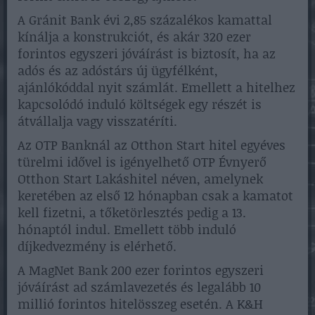
A Gránit Bank évi 2,85 százalékos kamattal
kínálja a konstrukciót, és akár 320 ezer
forintos egyszeri jóváírást is biztosít, ha az
adós és az adóstárs új ügyfélként,
ajánlókóddal nyit számlát. Emellett a hitelhez
kapcsolódó induló költségek egy részét is
átvállalja vagy visszatéríti.
Az OTP Banknál az Otthon Start hitel egyéves
türelmi idővel is igényelhető OTP Évnyerő
Otthon Start Lakáshitel néven, amelynek
keretében az első 12 hónapban csak a kamatot
kell fizetni, a tőketörlesztés pedig a 13.
hónaptól indul. Emellett több induló
díjkedvezmény is elérhető.
A MagNet Bank 200 ezer forintos egyszeri
jóváírást ad számlavezetés és legalább 10
millió forintos hitelösszeg esetén. A K&H