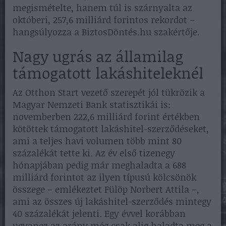
megismételte, hanem túl is szárnyalta az
októberi, 257,6 milliárd forintos rekordot –
hangsúlyozza a BiztosDöntés.hu szakértője.
Nagy ugrás az államilag
támogatott lakáshiteleknél
Az Otthon Start vezető szerepét jól tükrözik a
Magyar Nemzeti Bank statisztikái is:
novemberben 222,6 milliárd forint értékben
kötöttek támogatott lakáshitel-szerződéseket,
ami a teljes havi volumen több mint 80
százalékát tette ki. Az év első tizenegy
hónapjában pedig már meghaladta a 688
milliárd forintot az ilyen típusú kölcsönök
összege – emlékeztet Fülöp Norbert Attila –,
ami az összes új lakáshitel-szerződés mintegy
40 százalékát jelenti. Egy évvel korábban
ugyanez az arány még csak alig haladta meg a