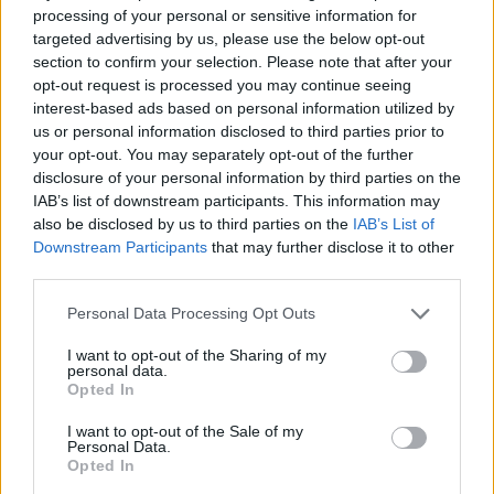
processing of your personal or sensitive information for
targeted advertising by us, please use the below opt-out
section to confirm your selection. Please note that after your
opt-out request is processed you may continue seeing
Fenntarthatóbb nyaralás külföldön: hét egyszerű
interest-based ads based on personal information utilized by
szokás, amellyel a magyar utazók csökkenthetik
us or personal information disclosed to third parties prior to
környezeti lábnyomukat
your opt-out. You may separately opt-out of the further
2026.08.07. 12:48
disclosure of your personal information by third parties on the
IAB’s list of downstream participants. This information may
also be disclosed by us to third parties on the
IAB’s List of
Downstream Participants
that may further disclose it to other
third parties.
Please note that this website/app uses one or more Google
Personal Data Processing Opt Outs
services and may gather and store information including but
not limited to your visit or usage behaviour. You may click to
I want to opt-out of the Sharing of my
personal data.
grant or deny consent to Google and its third-party tags to
Opted In
use your data for below specified purposes in below Google
consent section.
I want to opt-out of the Sale of my
Personal Data.
Opted In