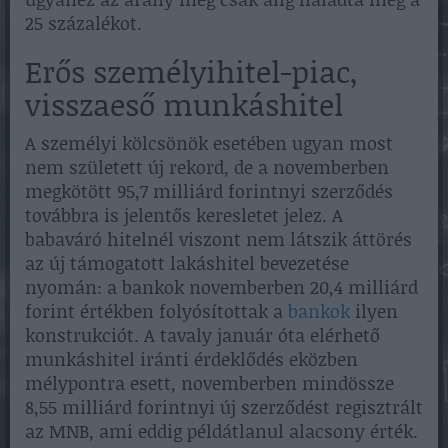
25 százalékot.
Erős személyihitel-piac,
visszaeső munkáshitel
A személyi kölcsönök esetében ugyan most
nem született új rekord, de a novemberben
megkötött 95,7 milliárd forintnyi szerződés
továbbra is jelentős keresletet jelez. A
babaváró hitelnél viszont nem látszik áttörés
az új támogatott lakáshitel bevezetése
nyomán: a bankok novemberben 20,4 milliárd
forint értékben folyósítottak a
bankok
ilyen
konstrukciót. A tavaly január óta elérhető
munkáshitel iránti érdeklődés eközben
mélypontra esett, novemberben mindössze
8,55 milliárd forintnyi új szerződést regisztrált
az MNB, ami eddig példátlanul alacsony érték.