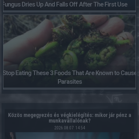
Fungus Dries Up And Falls Off After The First Use
Stop Eating These 3 Foods That Are Known to Cause
Parasites
Közös megegyezés és végkielégítés: mikor jár pénz a
munkavállalónak?
2026.08.07. 14:54