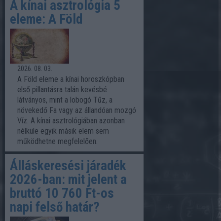
A kínai asztrológia 5
eleme: A Föld
2026. 08. 03.
A Föld eleme a kínai horoszkópban
első pillantásra talán kevésbé
látványos, mint a lobogó Tűz, a
növekedő Fa vagy az állandóan mozgó
Víz. A kínai asztrológiában azonban
nélküle egyik másik elem sem
működhetne megfelelően.
Álláskeresési járadék
2026-ban: mit jelent a
bruttó 10 760 Ft-os
napi felső határ?