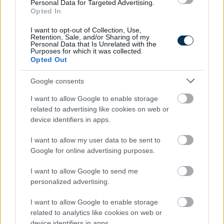
Personal Data for Targeted Advertising.
munkavállalói kérdés a szabadság?
Opted In
Kórházi ellátás esetén
I want to opt-out of Collection, Use,
Retention, Sale, and/or Sharing of my
általában 50 százalék
Personal Data that Is Unrelated with the
Purposes for which it was collected.
táppénz jár: mit jelent
Opted Out
ez a gyakorlatban?
Google consents
I want to allow Google to enable storage
related to advertising like cookies on web or
device identifiers in apps.
2026. 08. 04.
A táppénz mértéke Magyarországon
I want to allow my user data to be sent to
nem minden esetben ugyanannyi. A
Google for online advertising purposes.
legtöbben azt tudják, hogy a táppénz
általában a jövedelemhez igazodó
I want to allow Google to send me
táppénzalap 50 vagy 60 százaléka
personalized advertising.
lehet.
I want to allow Google to enable storage
Nem az energiából van
related to analytics like cookies on web or
device identifiers in apps.