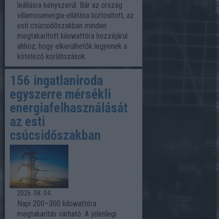
leállásra kényszerül. Bár az ország
villamosenergia-ellátása biztosított, az
esti csúcsidőszakban minden
megtakarított kilowattóra hozzájárul
ahhoz, hogy elkerülhetők legyenek a
kötelező korlátozások.
156 ingatlaniroda
egyszerre mérsékli
energiafelhasználását
az esti
csúcsidőszakban
2026. 08. 04.
Napi 200–300 kilowattóra
megtakarítás várható. A jelenlegi