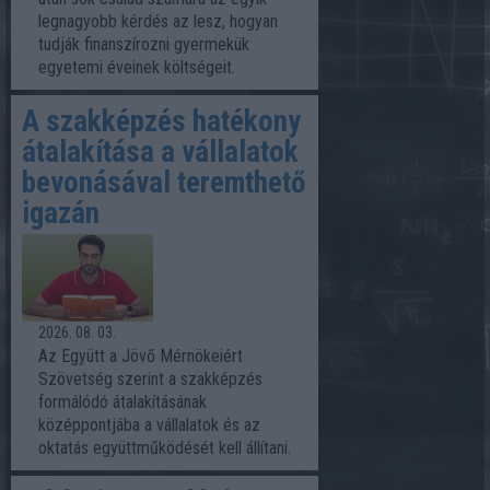
legnagyobb kérdés az lesz, hogyan
tudják finanszírozni gyermekük
egyetemi éveinek költségeit.
A szakképzés hatékony
átalakítása a vállalatok
bevonásával teremthető
igazán
2026. 08. 03.
Az Együtt a Jövő Mérnökeiért
Szövetség szerint a szakképzés
formálódó átalakításának
középpontjába a vállalatok és az
oktatás együttműködését kell állítani.