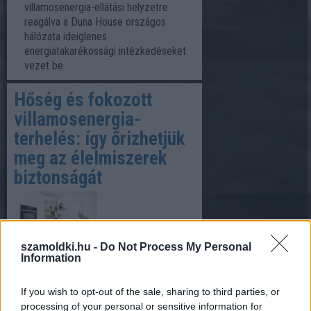
villamosenergia-ellátási helyzetre
reagálva a Duna House országos
hálózata ideiglenes
energiatakarékossági intézkedéseket
vezet be.
Hőség és fokozott
villamosenergia-
terhelés: így őrizhetjük
meg az élelmiszerek
biztonságát
szamoldki.hu -
Do Not Process My Personal
2026. 08. 04.
Information
A tartósan magas hőmérséklet
jelentősen megterheli a
If you wish to opt-out of the sale, sharing to third parties, or
villamosenergia-rendszert, ezért a
processing of your personal or sensitive information for
Kormány a lakosságot önkéntes