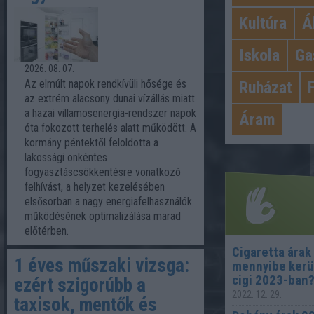
Kultúra
Á
Iskola
Ga
2026. 08. 07.
Az elmúlt napok rendkívüli hősége és
Ruházat
az extrém alacsony dunai vízállás miatt
a hazai villamosenergia-rendszer napok
Áram
óta fokozott terhelés alatt működött. A
kormány péntektől feloldotta a
lakossági önkéntes
fogyasztáscsökkentésre vonatkozó
felhívást, a helyzet kezelésében
elsősorban a nagy energiafelhasználók
működésének optimalizálása marad
előtérben.
Cigaretta árak
1 éves műszaki vizsga:
mennyibe kerü
Legnép
cigi 2023-ban
ezért szigorúbb a
2022. 12. 29.
taxisok, mentők és