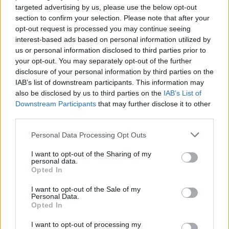
targeted advertising by us, please use the below opt-out
energiafogyasztás-csökkentésre kérte.
section to confirm your selection. Please note that after your
A tudatos energiahasználat mellett
opt-out request is processed you may continue seeing
fontos arra is figyelni, hogy az
interest-based ads based on personal information utilized by
energiatakarékosság vagy egy
us or personal information disclosed to third parties prior to
esetleges átmeneti áramellátási zavar
your opt-out. You may separately opt-out of the further
ne veszélyeztesse az élelmiszerek
disclosure of your personal information by third parties on the
biztonságát.
IAB’s list of downstream participants. This information may
also be disclosed by us to third parties on the
IAB’s List of
Hány nap szabadság jár
Downstream Participants
that may further disclose it to other
nekem évente az
third parties.
életkorom, gyermekeim
Please note that this website/app uses one or more Google
Personal Data Processing Opt Outs
és munkaviszonyom
services and may gather and store information including but
alapján?
not limited to your visit or usage behaviour. You may click to
I want to opt-out of the Sharing of my
personal data.
grant or deny consent to Google and its third-party tags to
Opted In
use your data for below specified purposes in below Google
consent section.
I want to opt-out of the Sale of my
Personal Data.
Opted In
2026. 08. 04.
Miért az egyik legfontosabb
I want to opt-out of processing my