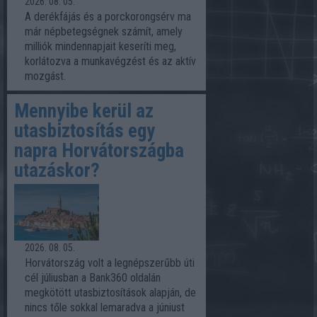
2026. 08. 05.
A derékfájás és a porckorongsérv ma
már népbetegségnek számít, amely
milliók mindennapjait keseríti meg,
korlátozva a munkavégzést és az aktív
mozgást.
Mennyibe kerül az
utasbiztosítás egy
napra Horvátországba
utazáskor?
2026. 08. 05.
Horvátország volt a legnépszerűbb úti
cél júliusban a Bank360 oldalán
megkötött utasbiztosítások alapján, de
nincs tőle sokkal lemaradva a júniust