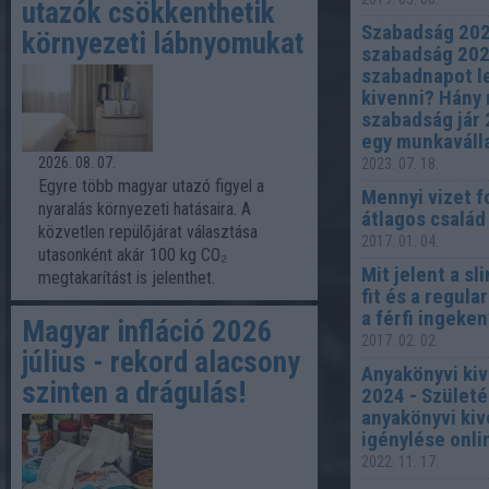
utazók csökkenthetik
Szabadság 202
környezeti lábnyomukat
szabadság 202
szabadnapot l
kivenni? Hány
szabadság jár
egy munkaváll
2026. 08. 07.
2023. 07. 18.
Egyre több magyar utazó figyel a
Mennyi vizet f
nyaralás környezeti hatásaira. A
átlagos család
közvetlen repülőjárat választása
2017. 01. 04.
utasonként akár 100 kg CO₂
Mit jelent a sli
megtakarítást is jelenthet.
fit és a regular
a férfi ingeke
Magyar infláció 2026
2017. 02. 02.
július - rekord alacsony
Anyakönyvi kiv
szinten a drágulás!
2024 - Születé
anyakönyvi kiv
igénylése onl
2022. 11. 17.