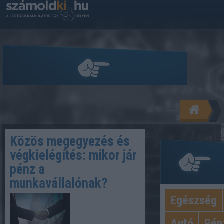
Közös megegyezés és
végkielégítés: mikor jár
pénz a
munkavállalónak?
Egészség
Kategó
Autó
Pén