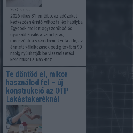
2026. 08. 05.
2026 július 31-én több, az adózókat
kedvezően érintő változás lép hatályba.
Egyebek mellett egyszerűbbé és
gyorsabbá válik a vámeljárás,
megszűnik a szén-dioxid-kvóta-adó, az
érintett vállalkozások pedig további 90
napig nyújthatják be visszafizetési
kérelmüket a NAV-hoz.
Te döntöd el, mikor
használod fel – új
konstrukció az OTP
Lakástakaréknál