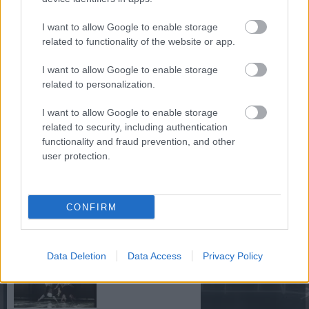
kevés – a valódi kihívás
az időzítés
I want to allow Google to enable storage
related to functionality of the website or app.
I want to allow Google to enable storage
related to personalization.
2026. 08. 03.
I want to allow Google to enable storage
A paksi helyzet rámutat, miért válik
related to security, including authentication
kulcskérdéssé a termelés és a
functionality and fraud prevention, and other
felhasználás összehangolása.
user protection.
140.000-en voltak
kíváncsiak idén a
CONFIRM
Művészetek Völgye
programjaira
Data Deletion
Data Access
Privacy Policy