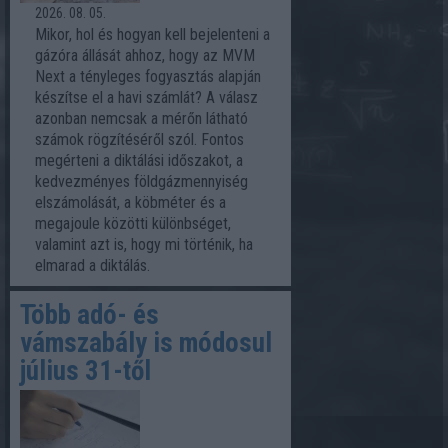
2026. 08. 05.
Mikor, hol és hogyan kell bejelenteni a
gázóra állását ahhoz, hogy az MVM
Next a tényleges fogyasztás alapján
készítse el a havi számlát? A válasz
azonban nemcsak a mérőn látható
számok rögzítéséről szól. Fontos
megérteni a diktálási időszakot, a
kedvezményes földgázmennyiség
elszámolását, a köbméter és a
megajoule közötti különbséget,
valamint azt is, hogy mi történik, ha
elmarad a diktálás.
Több adó- és
vámszabály is módosul
július 31-től