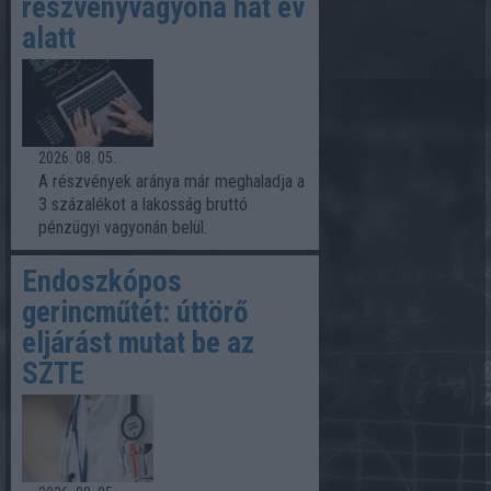
részvényvagyona hat év
alatt
2026. 08. 05.
A részvények aránya már meghaladja a
3 százalékot a lakosság bruttó
pénzügyi vagyonán belül.
Endoszkópos
gerincműtét: úttörő
eljárást mutat be az
SZTE