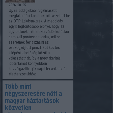
2026. 08. 05.
Új, az eddigieknél rugalmasabb
megtakarítási konstrukciót vezetett be
az OTP Lakástakarék. A megoldás
egyik legfontosabb előnye, hogy az
ügyfeleknek már a szerződéskötéskor
sem kell pontosan tudniuk, mikor
szeretnék felhasználni az
összegyűjtött pénzt: két köztes
kilépési lehetőség közül is
választhatnak, így a megtakarítás
időtartamát könnyebben
hozzáigazíthatják saját terveikhez és
élethelyzetükhöz.
Több mint
négyszeresére nőtt a
magyar háztartások
közvetlen