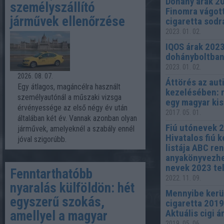
Dohány árak 20
személyszállító
Finomra vágot
járművek ellenőrzése
cigaretta sod
2023. 01. 02.
IQOS árak 2023
dohányboltban
2023. 01. 02.
2026. 08. 07.
Áttörés az au
Egy átlagos, magáncélra használt
kezelésében: 
személyautónál a műszaki vizsga
egy magyar kis
érvényessége az első négy év után
2017. 05. 01.
általában két év. Vannak azonban olyan
Fiú utónevek 2
járművek, amelyeknél a szabály ennél
Hivatalos fiú 
jóval szigorúbb.
listája ABC re
anyakönyvezhe
nevek 2023 tel
Fenntarthatóbb
2022. 11. 09.
nyaralás külföldön: hét
Mennyibe kerü
egyszerű szokás,
cigaretta 201
Aktuális cigi ár
amellyel a magyar
2019. 05. 06.