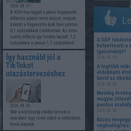
2026. 08. 07.
A KSH ma reggel a júliusi fogyasztói
Le
inflációs adatot tette közzé, melyek
szerint a fogyasztói árak havi szinten
0,1 százalékkal csökkentek. Az éves
szintű infláció így tovább lassult: 1,2
A DÁP tökélet
százalékra a júniusi 1,7 százalékról.
helyettesíti a
igazolványt?
Így használd jól a
2026. 08. 09.
TikTokot
A legtöbb mik
eldobható éte
utazástervezéshez
kerül az ebéd
2026. 08. 09.
Meddig érvény
magyar útlevél
pontos szabál
2026. 08. 06.
2026. 08. 08.
Már a közösségi média tervezi a
nyaralást: egy rövid videó is eldöntheti,
Közös megegy
hová utazunk.
végkielégítés: