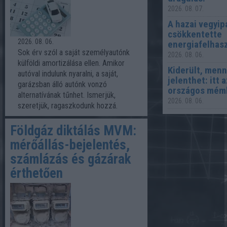
2026. 08. 07.
A hazai vegyip
csökkentette
2026. 08. 06.
energiafelhas
Sok érv szól a saját személyautónk
2026. 08. 06.
külföldi amortizálása ellen. Amikor
Kiderült, menn
autóval indulunk nyaralni, a saját,
jelenthet: itt 
garázsban álló autónk vonzó
országos mém
alternatívának tűnhet. Ismerjük,
2026. 08. 06.
szeretjük, ragaszkodunk hozzá.
Földgáz diktálás MVM:
mérőállás-bejelentés,
számlázás és gázárak
érthetően