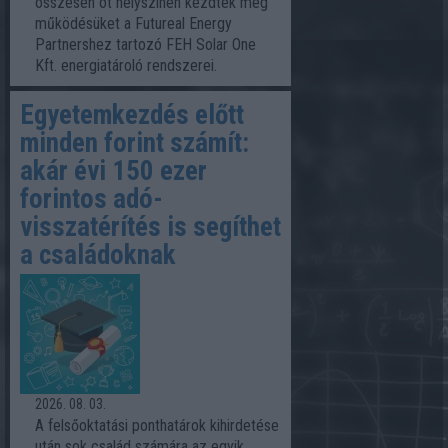
összesen öt helyszínén kezdték meg
működésüket a Futureal Energy
Partnershez tartozó FEH Solar One
Kft. energiatároló rendszerei.
Egyetemkezdés előtt
minden forint számít:
akár évi 150 ezer
forintos adó-
visszatérítés is segíthet
a családoknak
2026. 08. 03.
A felsőoktatási ponthatárok kihirdetése
után sok család számára az egyik