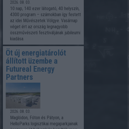
2026. 08. 03.
10 nap, 140 ezer látogató, 40 helyszín,
4300 program – számokban így festett
az idei Művészetek Völgye. Vasárnap
véget ért az ország legnagyobb
összművészeti fesztiváljának jubileumi
kiadása.
Öt új energiatárolót
állított üzembe a
Futureal Energy
Partners
2026. 08. 03.
Maglódon, Fóton és Pátyon, a
HelloParks logisztikai megaparkjainak