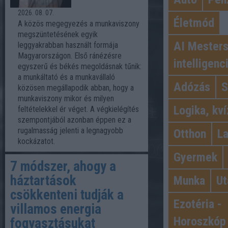
2026. 08. 07.
Életmód
A közös megegyezés a munkaviszony
megszüntetésének egyik
AI Mester
leggyakrabban használt formája
Magyarországon. Első ránézésre
intelligenc
egyszerű és békés megoldásnak tűnik:
a munkáltató és a munkavállaló
Adózás
S
közösen megállapodik abban, hogy a
munkaviszony mikor és milyen
Logika, kví
feltételekkel ér véget. A végkielégítés
szempontjából azonban éppen ez a
rugalmasság jelenti a legnagyobb
Otthon
L
kockázatot.
Gyermek
7 módszer, ahogy a
háztartások
Munka
Ut
csökkenteni tudják a
Ezotéria -
villamos energia
Horoszkóp
fogyasztásukat