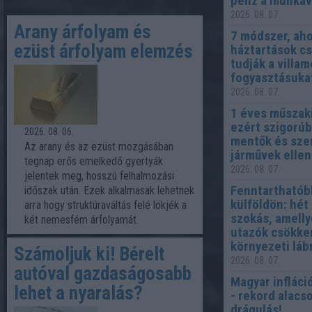
pénz a munkav
2026. 08. 07.
Arany árfolyam és
7 módszer, aho
ezüst árfolyam elemzés
háztartások c
tudják a villa
fogyasztásuka
2026. 08. 07.
1 éves műszaki
ezért szigorúb
2026. 08. 06.
mentők és sze
Az arany és az ezüst mozgásában
járművek elle
tegnap erős emelkedő gyertyák
2026. 08. 07.
jelentek meg, hosszú felhalmozási
Fenntarthatób
időszak után. Ezek alkalmasak lehetnek
külföldön: hét
arra hogy struktúraváltás felé lökjék a
szokás, amelly
két nemesfém árfolyamát.
utazók csökke
környezeti lá
Számoljuk ki! Bérelt
2026. 08. 07.
autóval gazdaságosabb
Magyar infláci
lehet a nyaralás?
- rekord alacs
drágulás!