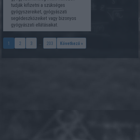
tudják kifizetni a szükséges
gyógyszereiket, gyógyászati
segédeszközeiket vagy bizonyos
gyógyászati ellátásaikat.
…
1
2
3
203
Következő »