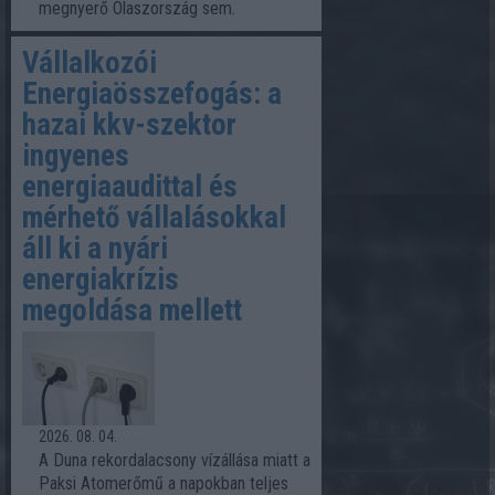
megnyerő Olaszország sem.
Vállalkozói
Energiaösszefogás: a
hazai kkv-szektor
ingyenes
energiaaudittal és
mérhető vállalásokkal
áll ki a nyári
energiakrízis
megoldása mellett
2026. 08. 04.
A Duna rekordalacsony vízállása miatt a
Paksi Atomerőmű a napokban teljes