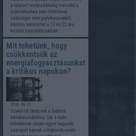
a helyzet rendeződéséig mérsékli a
működéséhez nem feltétlenül
szükséges energiafelhasználást,
különös tekintettel a 17 és 22 óra
közötti csúcsidőszakban.
Mit tehetünk, hogy
csökkentsük az
energiafogyasztásunkat
a kritikus napokon?
2026. 08. 01.
Szakértői tanácsok a tudatos
klímahasználathoz: bár a nyári
hőhullámok idején egyre nagyobb
szerepet kapnak a légkondicionáló