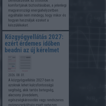
berendezések az otthonok
komfortjának biztosításában, a jelenlegi
magyarországi energiahelyzetben
egyáltalán nem mindegy, hogy mikor és
hogyan használjuk ezeket a
készülékeket.
Közgyógyellátás 2027:
ezért érdemes időben
beadni az új kérelmet
2026. 08. 01.
A közgyógyellátás 2027-ben is
azoknak lehet kulcsfontosságú
segítség, akik tartós betegség,
alacsony jövedelem,
egészségkárosodás vagy rendszeres
gyógyszerköltség miatt nehezen