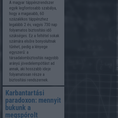
A magyar táppénzrendszer
egyik legfontosabb szabálya,
hogy a magasabb, 60
százalékos táppénzhez
legalább 2 év, vagyis 730 nap
folyamatos biztosítási idő
szükséges. Ez a feltétel sokak
számára elsőre bonyolultnak
tűnhet, pedig a lényege
egyszerű: a
társadalombiztosítás nagyobb
arányú jövedelempótlást ad
annak, aki hosszabb ideje
folyamatosan része a
biztosítási rendszernek.
Karbantartási
paradoxon: mennyit
bukunk a
megspórolt