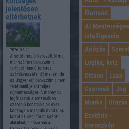
költségek
jelentősen
Életmód
eltérhetnek
AI Mestersége
intelligencia
Adózás
Szere
2026. 07. 20.
A nettó mediánkeresetből ma
Logika, kvíz
már számos bankszámla
tartható fenn 0 forintos
számlavezetési díj mellett, de
Otthon
Laza
az „ingyenes” bankszámla nem
feltétlenül jelent teljes
Gyermek
Jog
díjmentességet. A money.hu
legfrissebb elemzésében
Munka
Utazás
szereplő konstrukciók éves
költsége a második évtől 0 és
Ezotéria -
közel 11 ezer forint között
alakulhat, elsősorban a
Horoszkóp
bankkártya éves díja miatt.