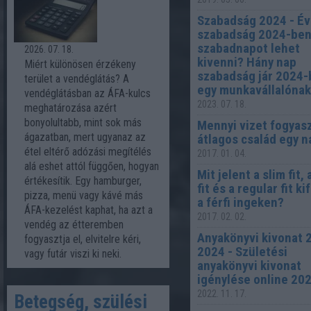
Szabadság 2024 - É
szabadság 2024-ben
szabadnapot lehet
2026. 07. 18.
kivenni? Hány nap
Miért különösen érzékeny
szabadság jár 2024
terület a vendéglátás? A
egy munkavállalóna
vendéglátásban az ÁFA-kulcs
2023. 07. 18.
meghatározása azért
bonyolultabb, mint sok más
Mennyi vizet fogyas
ágazatban, mert ugyanaz az
átlagos család egy n
étel eltérő adózási megítélés
2017. 01. 04.
alá eshet attól függően, hogyan
Mit jelent a slim fit,
értékesítik. Egy hamburger,
fit és a regular fit k
pizza, menü vagy kávé más
a férfi ingeken?
ÁFA-kezelést kaphat, ha azt a
2017. 02. 02.
vendég az étteremben
Anyakönyvi kivonat 
fogyasztja el, elvitelre kéri,
2024 - Születési
vagy futár viszi ki neki.
anyakönyvi kivonat
igénylése online 20
2022. 11. 17.
Betegség, szülési