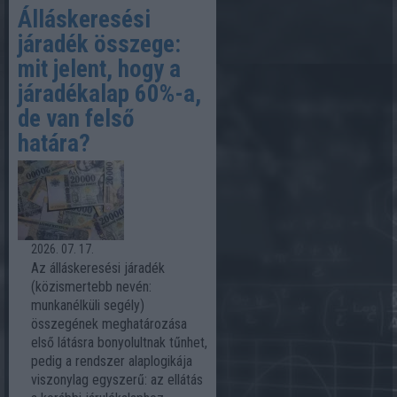
Álláskeresési
járadék összege:
mit jelent, hogy a
járadékalap 60%-a,
de van felső
határa?
2026. 07. 17.
Az álláskeresési járadék
(közismertebb nevén:
munkanélküli segély)
összegének meghatározása
első látásra bonyolultnak tűnhet,
pedig a rendszer alaplogikája
viszonylag egyszerű: az ellátás