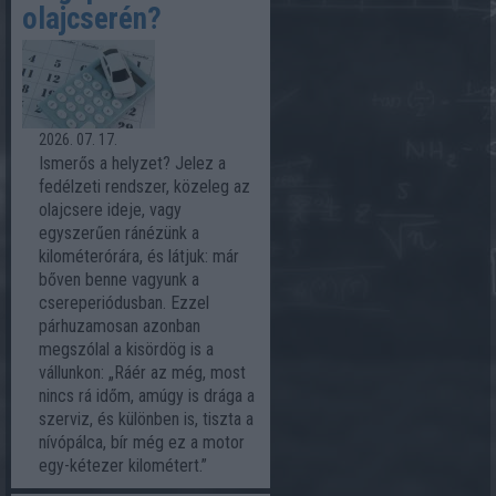
olajcserén?
2026. 07. 17.
Ismerős a helyzet? Jelez a
fedélzeti rendszer, közeleg az
olajcsere ideje, vagy
egyszerűen ránézünk a
kilométerórára, és látjuk: már
bőven benne vagyunk a
csereperiódusban. Ezzel
párhuzamosan azonban
megszólal a kisördög is a
vállunkon: „Ráér az még, most
nincs rá időm, amúgy is drága a
szerviz, és különben is, tiszta a
nívópálca, bír még ez a motor
egy-kétezer kilométert.”