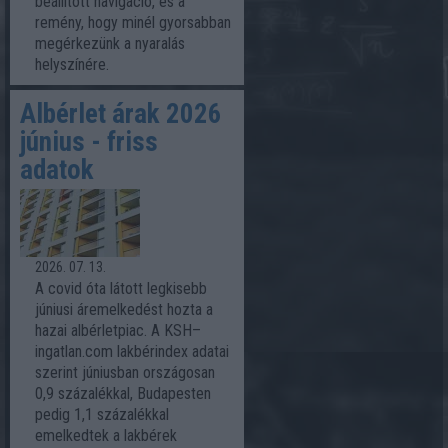
beállított navigáció, és a
remény, hogy minél gyorsabban
megérkezünk a nyaralás
helyszínére.
Albérlet árak 2026
június - friss
adatok
2026. 07. 13.
A covid óta látott legkisebb
júniusi áremelkedést hozta a
hazai albérletpiac. A KSH–
ingatlan.com lakbérindex adatai
szerint júniusban országosan
0,9 százalékkal, Budapesten
pedig 1,1 százalékkal
emelkedtek a lakbérek