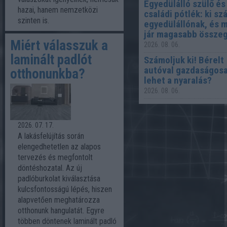
Egyedülálló szülő és
hazai, hanem nemzetközi
családi pótlék: ki sz
szinten is.
egyedülállónak, és 
jár magasabb össze
Miért válasszuk a
2026. 08. 06.
laminált padlót
Számoljuk ki! Bérelt
autóval gazdaságos
otthonunkba?
lehet a nyaralás?
2026. 08. 06.
2026. 07. 17.
A lakásfelújítás során
elengedhetetlen az alapos
tervezés és megfontolt
döntéshozatal. Az új
padlóburkolat kiválasztása
kulcsfontosságú lépés, hiszen
alapvetően meghatározza
otthonunk hangulatát. Egyre
többen döntenek laminált padló