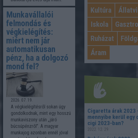
Kultúra
Állatv
Munkavállalói
felmondás és
Iskola
Gasztr
végkielégítés:
Ruházat
Földg
miért nem jár
automatikusan
Áram
pénz, ha a dolgozó
mond fel?
2026. 07. 19.
A végkielégítésről sokan úgy
Cigaretta árak 2023 
gondolkodnak, mint egy hosszú
mennyibe kerül egy 
Legnépsze
munkaviszony után „járó
cigi 2023-ban?
búcsúpénzről”. A magyar
2022. 12. 29.
munkajog azonban ennél jóval