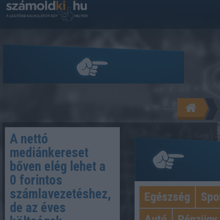
A nettó
mediánkereset
bőven elég lehet a
0 forintos
számlavezetéshez,
Egészség
Spo
de az éves
Kategóriá
Autó
Pénzügy