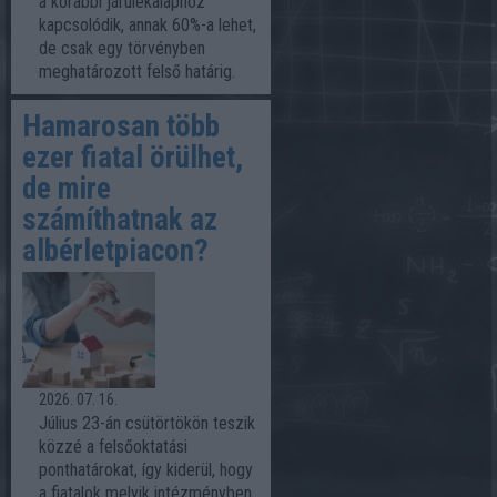
a korábbi járulékalaphoz
kapcsolódik, annak 60%-a lehet,
de csak egy törvényben
meghatározott felső határig.
Hamarosan több
ezer fiatal örülhet,
de mire
számíthatnak az
albérletpiacon?
2026. 07. 16.
Július 23-án csütörtökön teszik
közzé a felsőoktatási
ponthatárokat, így kiderül, hogy
a fiatalok melyik intézményben