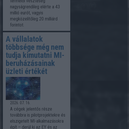
termelői veszteség
nagyságrendileg elérte a 43
millió eurót, vagyis
megközelítőleg 20 milliárd
forintot.
A vállalatok
többsége még nem
tudja kimutatni MI-
beruházásainak
üzleti értékét
2026. 07. 16.
A cégek jelentős része
továbbra is pilotprojektekre és
elszigetelt MI-alkalmazásokra
épít – derül ki az EY és az