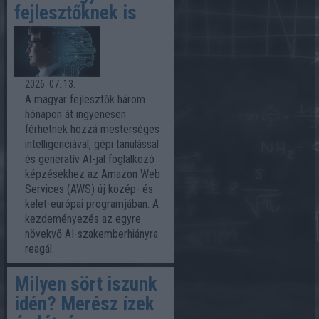
fejlesztőknek is
2026. 07. 13.
A magyar fejlesztők három
hónapon át ingyenesen
férhetnek hozzá mesterséges
intelligenciával, gépi tanulással
és generatív AI-jal foglalkozó
képzésekhez az Amazon Web
Services (AWS) új közép- és
kelet-európai programjában. A
kezdeményezés az egyre
növekvő AI-szakemberhiányra
reagál.
Milyen sört iszunk
idén? Merész ízek