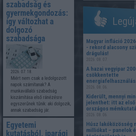
szabadság és
gyermekgondozás:
Legúj
így változhat a
dolgozó
szabadsága
Magyar infláció 2026
- rekord alacsony sz
drágulás!
2026. 08. 07.
A hazai vegyipar 20
2026. 07. 18.
csökkentette
Miért nem csak a ledolgozott
energiafelhasználás
napok számítanak? A
2026. 08. 06.
munkavállalói szabadság
Kiderült, mennyi mi
kiszámítása első ránézésre
jelenthet: itt az első
egyszerűnek tűnik: aki dolgozik,
országos mémkutat
annak szabadság jár.
2026. 08. 06.
Egyetemi
Húsz lakóközösség 
milliókat – panelok 
kutatásból, iparági