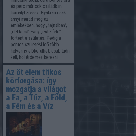
és perc már sok családban
homályba vész. Gyakran csak
annyi marad meg az
emlékekben, hogy „hajnalban”,
„dél körül” vagy „este felé”
történt a születés. Pedig a
pontos születési idő több
helyen is előkerülhet, csak tudni
kell, hol érdemes keresni.
Az öt elem titkos
körforgása: így
mozgatja a világot
a Fa, a Tűz, a Föld,
a Fém és a Víz