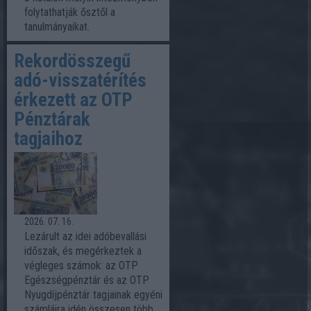
folytathatják ősztől a
tanulmányaikat.
Rekordösszegű
adó-visszatérítés
érkezett az OTP
Pénztárak
tagjaihoz
2026. 07. 16.
Lezárult az idei adóbevallási
időszak, és megérkeztek a
végleges számok: az OTP
Egészségpénztár és az OTP
Nyugdíjpénztár tagjainak egyéni
számláira idén összesen több