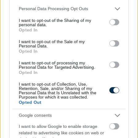
A reziliencia az utazási
Please note that this website/app uses one or more Google
Personal Data Processing Opt Outs
trendekben is tetten érhető:
services and may gather and store information including but
nem utazunk kevesebbet, csak
not limited to your visit or usage behaviour. You may click to
I want to opt-out of the Sharing of my
personal data.
másképp.
grant or deny consent to Google and its third-party tags to
Opted In
use your data for below specified purposes in below Google
Földgázelosztó
consent section.
I want to opt-out of the Sale of my
Personal Data.
társaságok
Opted In
Magyarországon:
I want to opt-out of processing my
10 cég, amely a
Personal Data for Targeted Advertising.
Opted In
hálózatot
működteti
I want to opt-out of Collection, Use,
Retention, Sale, and/or Sharing of my
Personal Data that Is Unrelated with the
Purposes for which it was collected.
Opted Out
Google consents
2026. 07. 15.
I want to allow Google to enable storage
A földgázellátás a legtöbb
related to advertising like cookies on web or
fogyasztó szemében egyszerű