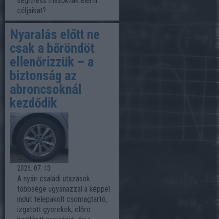
segíthess másoknak elérni
céljaikat?
Nyaralás előtt ne
csak a bőröndöt
ellenőrizzük – a
biztonság az
abroncsoknál
kezdődik
2026. 07. 13.
A nyári családi utazások
többsége ugyanazzal a képpel
indul: telepakolt csomagtartó,
izgatott gyerekek, előre