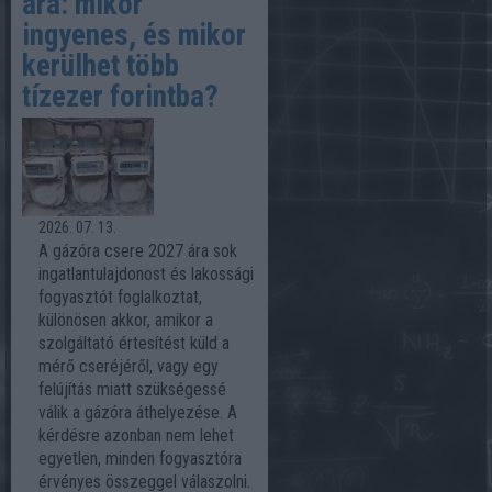
ára: mikor
ingyenes, és mikor
kerülhet több
tízezer forintba?
2026. 07. 13.
A gázóra csere 2027 ára sok
ingatlantulajdonost és lakossági
fogyasztót foglalkoztat,
különösen akkor, amikor a
szolgáltató értesítést küld a
mérő cseréjéről, vagy egy
felújítás miatt szükségessé
válik a gázóra áthelyezése. A
kérdésre azonban nem lehet
egyetlen, minden fogyasztóra
érvényes összeggel válaszolni.