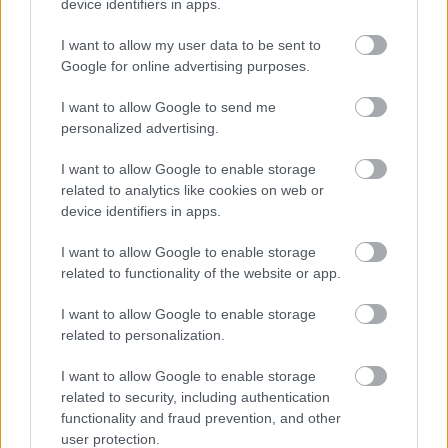
device identifiers in apps.
szolgáltatásnak tűnik: a gáz
megérkezik az ingatlanba, a
I want to allow my user data to be sent to
mérő rögzíti a fogyasztást,
Google for online advertising purposes.
majd havonta vagy
meghatározott időközönként
I want to allow Google to send me
számla érkezik. A háttérben
personalized advertising.
azonban több, egymástól
jogilag és gazdaságilag
I want to allow Google to enable storage
elkülönülő szereplő működik
related to analytics like cookies on web or
együtt.
device identifiers in apps.
Nem az infláció
I want to allow Google to enable storage
dönt: így működik
related to functionality of the website or app.
valójában a
I want to allow Google to enable storage
valorizációs szorzó
related to personalization.
a
I want to allow Google to enable storage
nyugdíjszámításban
related to security, including authentication
functionality and fraud prevention, and other
user protection.