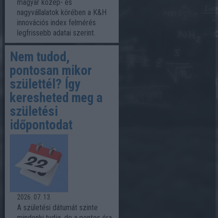
magyar közép- és
nagyvállalatok körében a K&H
innovációs index felmérés
legfrissebb adatai szerint.
Nem tudod,
pontosan mikor
születtél? Így
keresheted meg a
születési
időpontodat
2026. 07. 13.
A születési dátumát szinte
mindenki tudja, de a pontos óra