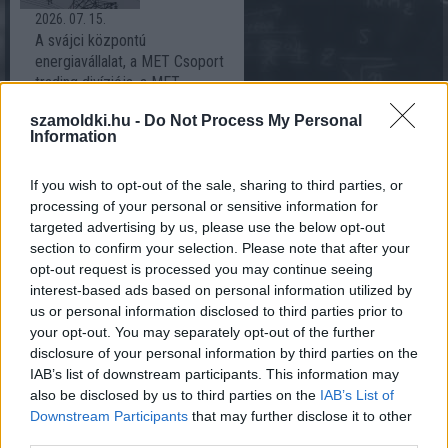
2026. 07. 15.
A svájci központú
energiavállalat, a MET Csoport
trading divíziója, a MET
International és a Fortinbras
szamoldki.hu -
Do Not Process My Personal
Asset Management GmbH
Information
sikeresen zárta a magyar
nagykereskedelmi
If you wish to opt-out of the sale, sharing to third parties, or
villamosenergia-piachoz kötött
processing of your personal or sensitive information for
pénzügyi áramswap (TBx)
targeted advertising by us, please use the below opt-out
tranzakcióját.
section to confirm your selection. Please note that after your
opt-out request is processed you may continue seeing
Az utazási kedv
interest-based ads based on personal information utilized by
nem csökken, csak
us or personal information disclosed to third parties prior to
átalakul 2026-ban
your opt-out. You may separately opt-out of the further
disclosure of your personal information by third parties on the
IAB’s list of downstream participants. This information may
also be disclosed by us to third parties on the
IAB’s List of
Downstream Participants
that may further disclose it to other
third parties.
2026. 07. 15.