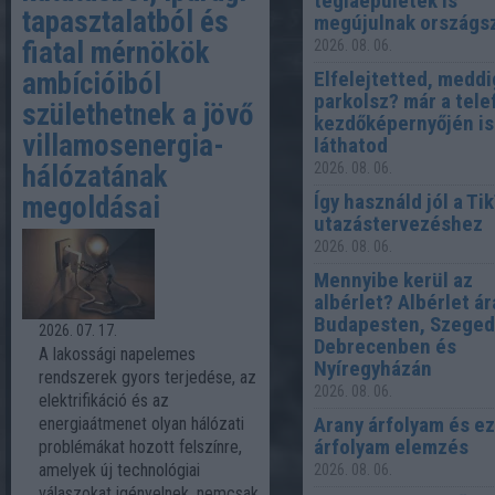
téglaépületek is
tapasztalatból és
megújulnak országs
fiatal mérnökök
2026. 08. 06.
ambícióiból
Elfelejtetted, meddi
parkolsz? már a tel
születhetnek a jövő
kezdőképernyőjén is
villamosenergia-
láthatod
hálózatának
2026. 08. 06.
Így használd jól a Ti
megoldásai
utazástervezéshez
2026. 08. 06.
Mennyibe kerül az
albérlet? Albérlet ár
Budapesten, Szeged
2026. 07. 17.
Debrecenben és
A lakossági napelemes
Nyíregyházán
rendszerek gyors terjedése, az
2026. 08. 06.
elektrifikáció és az
Arany árfolyam és e
energiaátmenet olyan hálózati
árfolyam elemzés
problémákat hozott felszínre,
amelyek új technológiai
2026. 08. 06.
válaszokat igényelnek, nemcsak