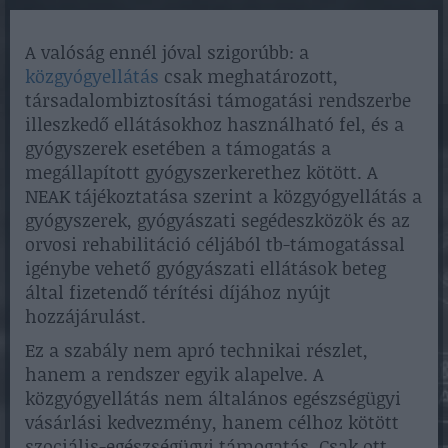
A valóság ennél jóval szigorúbb: a
közgyógyellátás
csak meghatározott,
társadalombiztosítási támogatási rendszerbe
illeszkedő ellátásokhoz használható fel, és a
gyógyszerek esetében a támogatás a
megállapított gyógyszerkerethez kötött. A
NEAK tájékoztatása szerint a közgyógyellátás a
gyógyszerek, gyógyászati segédeszközök és az
orvosi rehabilitáció céljából tb-támogatással
igénybe vehető gyógyászati ellátások beteg
által fizetendő térítési díjához nyújt
hozzájárulást.
Ez a szabály nem apró technikai részlet,
hanem a rendszer egyik alapelve. A
közgyógyellátás nem általános egészségügyi
vásárlási kedvezmény, hanem célhoz kötött
szociális-egészségügyi támogatás. Csak ott