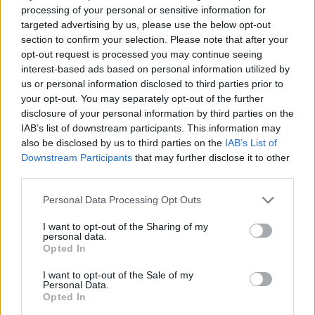
szabályoknak. A patika az elektronikus
processing of your personal or sensitive information for
rendszer alapján látja, hogy a beteg jogosult-e,
targeted advertising by us, please use the below opt-out
van-e kerete, és az adott készítmény
section to confirm your selection. Please note that after your
opt-out request is processed you may continue seeing
elszámolható-e.
interest-based ads based on personal information utilized by
Ezért nem érdemes a gyógyszerészt
us or personal information disclosed to third parties prior to
hibáztatni, ha valami nem megy át
your opt-out. You may separately opt-out of the further
közgyógyra. Gyakran nem személyes
disclosure of your personal information by third parties on the
IAB’s list of downstream participants. This information may
döntésről van szó, hanem arról, hogy a
also be disclosed by us to third parties on the
IAB’s List of
rendszer nem engedi az elszámolást az adott
Downstream Participants
that may further disclose it to other
feltételek mellett.
third parties.
Gyógyászati segédeszközök:
Please note that this website/app uses one or more Google
Personal Data Processing Opt Outs
services and may gather and store information including but
itt is szabályozott a kör
not limited to your visit or usage behaviour. You may click to
I want to opt-out of the Sharing of my
personal data.
grant or deny consent to Google and its third-party tags to
A közgyógyellátás nemcsak gyógyszerekhez
Opted In
use your data for below specified purposes in below Google
kapcsolódhat, hanem bizonyos gyógyászati
consent section.
I want to opt-out of the Sale of my
segédeszközökhöz is. Ilyenek lehetnek például
Personal Data.
Opted In
mozgást segítő, ápolási, ortopédiai vagy más,