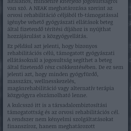
általános, mindenre kiterjedő jogosultságról
van szó. A NEAK meghatározása szerint az
orvosi rehabilitáció céljából tb-támogatással
igénybe vehető gyógyászati ellátások beteg
által fizetendő térítési díjához is nyújthat
hozzájárulást a közgyógyellátás.
Ez például azt jelenti, hogy bizonyos
rehabilitációs célú, támogatott gyógyászati
ellátásoknál a jogosultság segíthet a beteg
által fizetendő rész csökkentésében. De ez sem
jelenti azt, hogy minden gyógyfürdő,
masszázs, wellnesskezelés,
magánrehabilitáció vagy alternatív terápia
közgyógyra elszámolható lenne.
A kulcsszó itt is a társadalombiztosítási
támogatottság és az orvosi rehabilitációs cél.
A rendszer nem kényelmi szolgáltatásokat
finanszíroz, hanem meghatározott