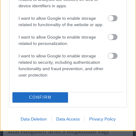
különösen fontos, hogy a beteg ne utólag
device identifiers in apps.
próbálja elszámolni a vásárlást. Előzetesen
I want to allow Google to enable storage
kell tisztázni, hogy az adott eszköz
related to functionality of the website or app.
rendelhető-e, milyen jogcímen, milyen
dokumentummal, milyen forgalmazónál, és
I want to allow Google to enable storage
kell-e hozzá szakorvosi javaslat.
related to personalization.
I want to allow Google to enable storage
A segédeszközöknél más
related to security, including authentication
functionality and fraud prevention, and other
lehet a fizetési logika
user protection.
A gyógyszereknél a gyógyszerkeret a
kulcskérdés. A gyógyászati segédeszközöknél
CONFIRM
viszont más szabályok is érvényesülhetnek. A
NEAK tájékoztatója szerint közgyógyellátás
jogcímén kiváltott gyógyászati segédeszközök
Data Deletion
Data Access
Privacy Policy
esetén a közfinanszírozás alapjául a NEAK
által elfogadott ártól a forgalmazó vagy