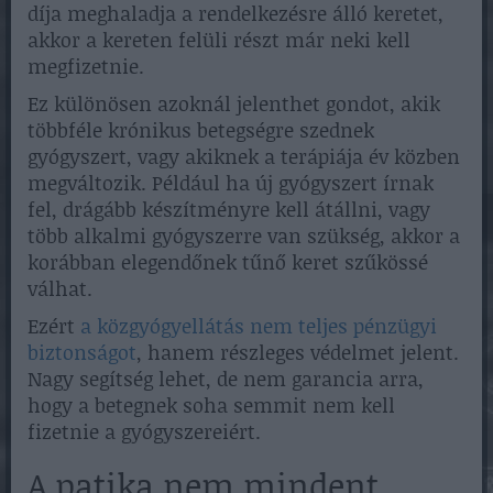
díja meghaladja a rendelkezésre álló keretet,
akkor a kereten felüli részt már neki kell
megfizetnie.
Ez különösen azoknál jelenthet gondot, akik
többféle krónikus betegségre szednek
gyógyszert, vagy akiknek a terápiája év közben
megváltozik. Például ha új gyógyszert írnak
fel, drágább készítményre kell átállni, vagy
több alkalmi gyógyszerre van szükség, akkor a
korábban elegendőnek tűnő keret szűkössé
válhat.
Ezért
a közgyógyellátás nem teljes pénzügyi
biztonságot
, hanem részleges védelmet jelent.
Nagy segítség lehet, de nem garancia arra,
hogy a betegnek soha semmit nem kell
fizetnie a gyógyszereiért.
A patika nem mindent