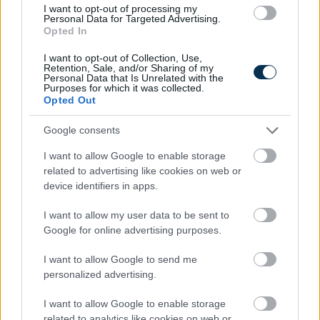
egészségügyi célú eszközök. De itt is ugyanaz
I want to opt-out of processing my
az alapelv érvényesül: nem minden eszköz
Personal Data for Targeted Advertising.
Opted In
vehető igénybe közgyógyra.
I want to opt-out of Collection, Use,
A NEAK tájékoztatása szerint a közgyógyellátás
Retention, Sale, and/or Sharing of my
keretében rendelhető gyógyászati
Personal Data that Is Unrelated with the
Purposes for which it was collected.
segédeszközök körét a NEAK a tb-támogatás
Opted Out
megállapítására irányuló hatósági eljárás
során határozza meg, és tájékoztató jelleggel
Google consents
közzéteszi.
I want to allow Google to enable storage
Ez azt jelenti, hogy ha valaki kinéz magának
related to advertising like cookies on web or
egy eszközt, például egy kényelmesebb,
device identifiers in apps.
korszerűbb vagy drágább típust, az még nem
I want to allow my user data to be sent to
jelenti automatikusan, hogy azt közgyógyra is
Google for online advertising purposes.
megkaphatja. A rendelhetőség, a támogatási
kategória, az orvosi indikáció, a kihordási idő,
I want to allow Google to send me
az eszköz típusa és a NEAK által elfogadott ár
personalized advertising.
mind számíthat.
I want to allow Google to enable storage
A
gyógyászati segédeszközöknél
ráadásul
related to analytics like cookies on web or