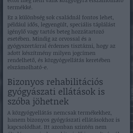
ettől még nem válik közgyógyra elszámolható
termékké.
Ez a különbség sok családnál fontos lehet,
például idős, legyengült, speciális táplálást
igénylő vagy tartós beteg hozzátartozó
esetében. Mindig az orvossal és a
gyógyszertárral érdemes tisztázni, hogy az
adott készítmény milyen jogcímen
rendelhető, és közgyógyellátás keretében
elszámolható-e.
Bizonyos rehabilitációs
gyógyászati ellátások is
szóba jöhetnek
A közgyógyellátás nemcsak termékekhez,
hanem bizonyos gyógyászati ellátásokhoz is
kapcsolódhat. Itt azonban szintén nem