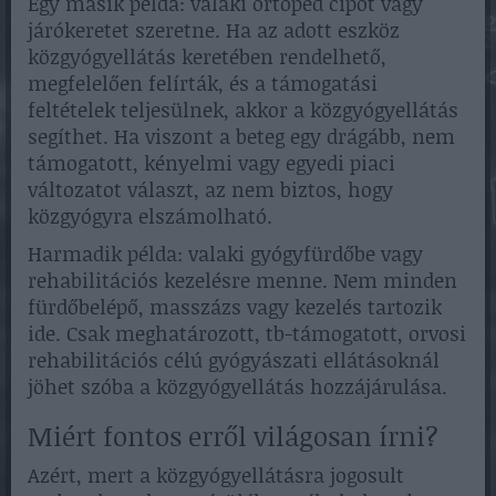
Egy másik példa: valaki ortopéd cipőt vagy
járókeretet szeretne. Ha az adott eszköz
közgyógyellátás keretében rendelhető,
megfelelően felírták, és a támogatási
feltételek teljesülnek, akkor a közgyógyellátás
segíthet. Ha viszont a beteg egy drágább, nem
támogatott, kényelmi vagy egyedi piaci
változatot választ, az nem biztos, hogy
közgyógyra elszámolható.
Harmadik példa: valaki gyógyfürdőbe vagy
rehabilitációs kezelésre menne. Nem minden
fürdőbelépő, masszázs vagy kezelés tartozik
ide. Csak meghatározott, tb-támogatott, orvosi
rehabilitációs célú gyógyászati ellátásoknál
jöhet szóba a közgyógyellátás hozzájárulása.
Miért fontos erről világosan írni?
Azért, mert a közgyógyellátásra jogosult