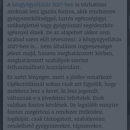
A
közgyógyellátás 2027-ben
is várhatóan
azoknak lesz igazán fontos, akik rendszeres
gyógyszerköltséggel, tartós egészségügyi
szükséglettel vagy gyógyászati segédeszköz-
igénnyel élnek. De az alapelvet akkor sem
szabad szem elől téveszteni: a közgyógyellátás
2027-ben is... nem általános ingyenességet
jelent majd, hanem meghatározott körben,
meghatározott szabályok szerint
felhasználható hozzájárulást.
Ez azért lényeges, mert a jövőre vonatkozó
tájékozódásnál sokan csak azt figyelik, hogy
mekkora lesz a keret, ki lesz jogosult,
változnak-e a jövedelmi feltételek. Ezek
valóban fontos kérdések. De legalább ennyire
fontos megérteni a rendszer működési
logikáját: csak támogatott, szabályosan
rendelhető gyógyszerekre, tápszerekre,