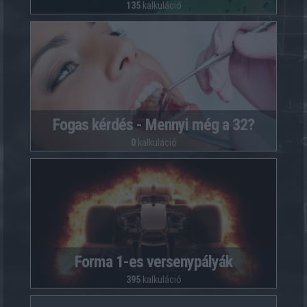
135
kalkuláció
Fogas kérdés - Mennyi még a 32?
0
kalkuláció
Forma 1-es versenypályák
395
kalkuláció