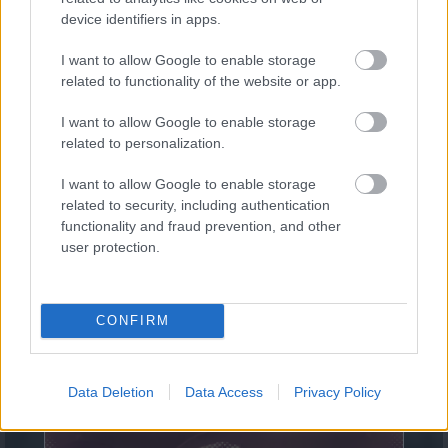
2114
kalkuláció
device identifiers in apps.
I want to allow Google to enable storage
related to functionality of the website or app.
I want to allow Google to enable storage
related to personalization.
Felismered-e a balatoni városokat?
I want to allow Google to enable storage
1365
kalkuláció
related to security, including authentication
functionality and fraud prevention, and other
user protection.
CONFIRM
Férfi ingek méretezése
Data Deletion
Data Access
Privacy Policy
2488
kalkuláció