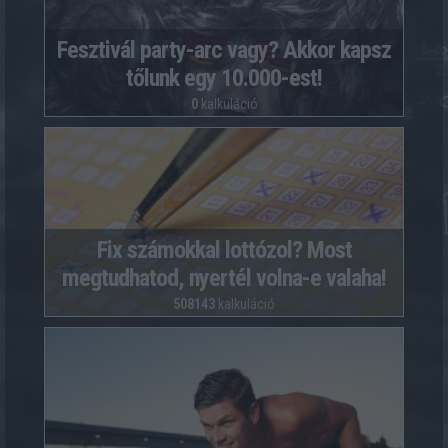
Fesztivál party-arc vagy? Akkor kapsz
tőlunk egy 10.000-est!
0
kalkuláció
Fix számokkal lottózol? Most
megtudhatod, nyertél volna-e valaha!
508143
kalkuláció