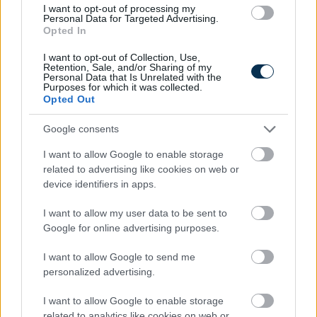
I want to opt-out of processing my
Felismered a mérges gombát? - teszt
Personal Data for Targeted Advertising.
Opted In
2213
kalkuláció
I want to opt-out of Collection, Use,
Retention, Sale, and/or Sharing of my
Personal Data that Is Unrelated with the
Purposes for which it was collected.
Opted Out
Google consents
Felismered a politikusokat a
szemükről?
I want to allow Google to enable storage
related to advertising like cookies on web or
971
kalkuláció
device identifiers in apps.
I want to allow my user data to be sent to
Google for online advertising purposes.
I want to allow Google to send me
personalized advertising.
Felismered az állatot a szeméről?
I want to allow Google to enable storage
related to analytics like cookies on web or