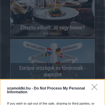
Éttermi etikett. Jó vagy benne?
818
kalkuláció
Európai országok és fővárosaik -
alapszint
10411
kalkuláció
szamoldki.hu -
Do Not Process My Personal
Information
If you wish to opt-out of the sale, sharing to third parties, or