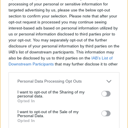
processing of your personal or sensitive information for
targeted advertising by us, please use the below opt-out
Európai országok és fővárosaik -
section to confirm your selection. Please note that after your
profiknak
opt-out request is processed you may continue seeing
5205
kalkuláció
interest-based ads based on personal information utilized by
us or personal information disclosed to third parties prior to
your opt-out. You may separately opt-out of the further
disclosure of your personal information by third parties on the
IAB’s list of downstream participants. This information may
also be disclosed by us to third parties on the
IAB’s List of
Downstream Participants
that may further disclose it to other
Európai országok zászlói - felismered
third parties.
őket?
Please note that this website/app uses one or more Google
Personal Data Processing Opt Outs
14100
kalkuláció
services and may gather and store information including but
not limited to your visit or usage behaviour. You may click to
I want to opt-out of the Sharing of my
personal data.
grant or deny consent to Google and its third-party tags to
Opted In
use your data for below specified purposes in below Google
consent section.
I want to opt-out of the Sale of my
Personal Data.
Opted In