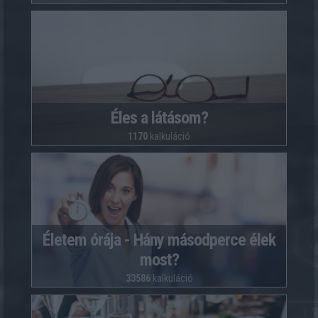
Éles a látásom?
1170
kalkuláció
Életem órája - Hány másodperce élek
most?
33586
kalkuláció