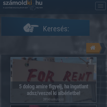
M
m
Keresés:
5 dolog amire figyelj, ha ingatlant
adsz/veszel ki albérletbe!
3914
kalkuláció