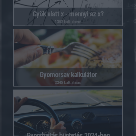
Gyök alatt x - mennyi az x?
1353
kalkuláció
Gyomorsav kalkulátor
3348
kalkuláció
Gyorshajtás büntetés 2024-ben