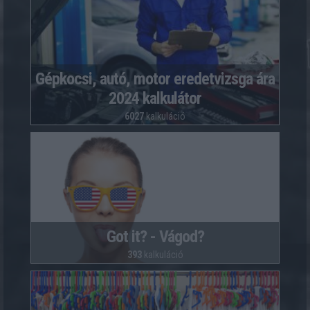
Gépkocsi, autó, motor eredetvizsga ára
2024 kalkulátor
6027
kalkuláció
Got it? - Vágod?
393
kalkuláció