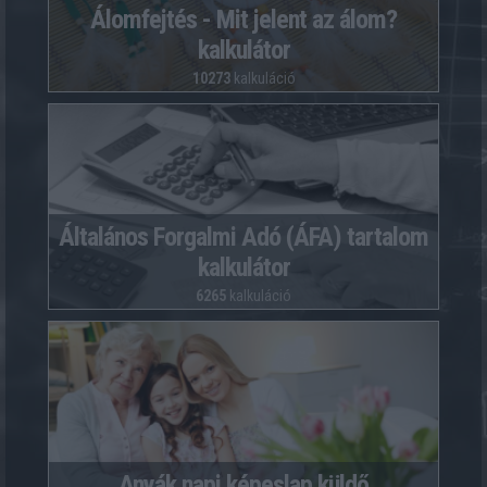
Álomfejtés - Mit jelent az álom?
kalkulátor
10273
kalkuláció
Általános Forgalmi Adó (ÁFA) tartalom
kalkulátor
6265
kalkuláció
Anyák napi képeslap küldő