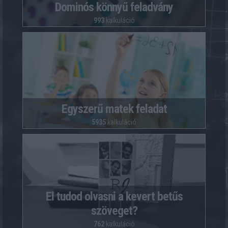
Dominós könnyű feladvány
993
kalkuláció
Egyszerű matek feladat
5935
kalkuláció
El tudod olvasni a kevert betűs
szöveget?
762
kalkuláció